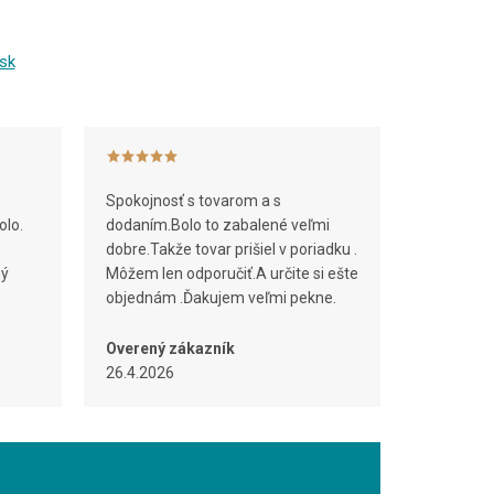
sk
Spokojnosť s tovarom a s
olo.
dodaním.Bolo to zabalené veľmi
dobre.Takže tovar prišiel v poriadku .
ný
Môžem len odporučiť.A určite si ešte
objednám .Ďakujem veľmi pekne.
Overený zákazník
26.4.2026