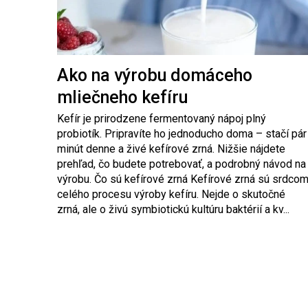
l
á
n
k
Ako na výrobu domáceho
o
v
mliečneho kefíru
Kefír je prirodzene fermentovaný nápoj plný
probiotík. Pripravíte ho jednoducho doma – stačí pár
minút denne a živé kefírové zrná. Nižšie nájdete
prehľad, čo budete potrebovať, a podrobný návod na
výrobu. Čo sú kefírové zrná Kefírové zrná sú srdco
celého procesu výroby kefíru. Nejde o skutočné
zrná, ale o živú symbiotickú kultúru baktérií a kv...