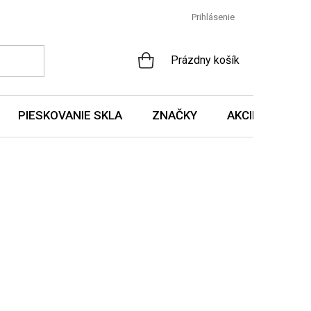
Prihlásenie
NÁKUPNÝ
Prázdny košík
KOŠÍK
PIESKOVANIE SKLA
ZNAČKY
AKCIE A NOVIN