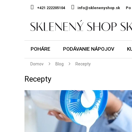
Prejsť
na
+421 222205104
info@sklenenyshop.sk
Po 
obsah
POHÁRE
PODÁVANIE NÁPOJOV
K
Domov
Blog
Recepty
Recepty
V
ý
p
i
s
č