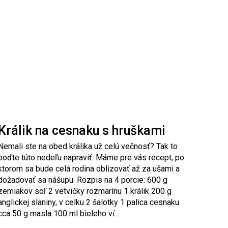
Králik na cesnaku s hruškami
Nemali ste na obed králika už celú večnosť? Tak to
poďte túto nedeľu napraviť. Máme pre vás recept, po
ktorom sa bude celá rodina oblizovať až za ušami a
dožadovať sa nášupu. Rozpis na 4 porcie: 600 g
zemiakov soľ 2 vetvičky rozmarínu 1 králik 200 g
anglickej slaniny, v celku 2 šalotky 1 palica cesnaku
cca 50 g masla 100 ml bieleho ví...