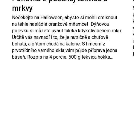
mrkvy
Nečekejte na Halloween, abyste si mohli smlsnout
na téhle nasládlé oranžové mňamce! Dýňovou
polévku si můžete uvařit takřka kdykoliv během roku.
Určitě vás navnadí i to, že je nutričně a chuťově
bohatá, a přitom chudá na kalorie. S hrncem z
prvotřídního varného skla vám půjde příprava jedna
báseň. Rozpis na 4 porcie: 500 g tekvica hokka...