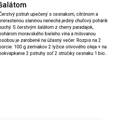
šalátom
Čerstvý pstruh upečený s cesnakom, citrónom a
prerastenou slaninou nenechá jediný chuťový pohárik
suchý. S čerstvým šalátom z cherry paradajok,
pohárom moravského bieleho vína a milovanou
osobou je zarobené na úžasný večer. Rozpis na 2
porcie: 100 g zemiakov 2 lyžice olivového oleja + na
pokvapkanie 2 pstruhy soľ 2 strúčiky cesnaku 1 bio...