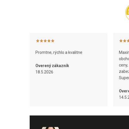
p
ä
t
i
e
Promtne, rýchlo a kvalitne
Maxim
obcho
ceny,
Overený zákazník
zabez
18.5.2026
Super
Over
14.5.