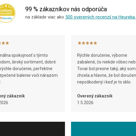
c
n
i
i
99 % zákazníkov nás odporúča
e
e
na základe viac ako
500 overených recenzií na Heureka.
p
r
v
k
y
v
ý
álna spokojnosť s týmto
Rýchle doručenie, výborne
p
dom, široký sortiment, dobré
zabalené, čo niekde vôbec neb
i
 rýchle doručenie, perfektne
Tovar bol presne taký, aký som
s
pečené balenie voči nárazom.
chcela a hlavne, že bol doruče
u
.
nepoškodený i keď je to sklo.
ený zákazník
Overený zákazník
2026
1.5.2026