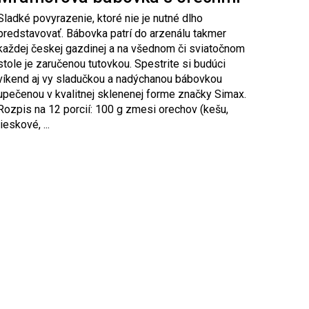
Sladké povyrazenie, ktoré nie je nutné dlho
predstavovať. Bábovka patrí do arzenálu takmer
každej českej gazdinej a na všednom či sviatočnom
stole je zaručenou tutovkou. Spestrite si budúci
víkend aj vy sladučkou a nadýchanou bábovkou
upečenou v kvalitnej sklenenej forme značky Simax.
Rozpis na 12 porcií: 100 g zmesi orechov (kešu,
lieskové, ...