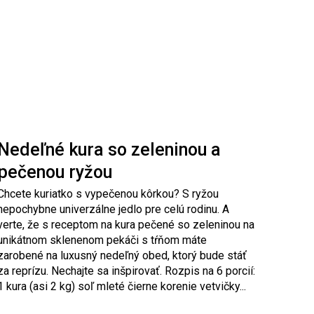
Nedeľné kura so zeleninou a
pečenou ryžou
Chcete kuriatko s vypečenou kôrkou? S ryžou
nepochybne univerzálne jedlo pre celú rodinu. A
verte, že s receptom na kura pečené so zeleninou na
unikátnom sklenenom pekáči s tŕňom máte
zarobené na luxusný nedeľný obed, ktorý bude stáť
za reprízu. Nechajte sa inšpirovať. Rozpis na 6 porcií:
1 kura (asi 2 kg) soľ mleté čierne korenie vetvičky...