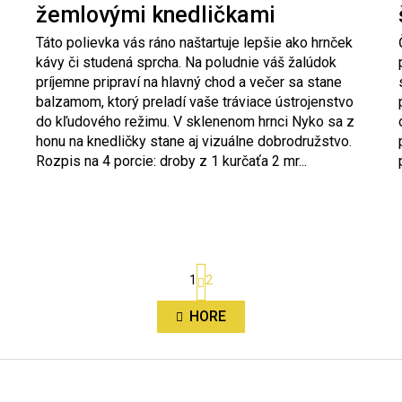
žemlovými knedličkami
Táto polievka vás ráno naštartuje lepšie ako hrnček
kávy či studená sprcha. Na poludnie váš žalúdok
príjemne pripraví na hlavný chod a večer sa stane
balzamom, ktorý preladí vaše tráviace ústrojenstvo
do kľudového režimu. V sklenenom hrnci Nyko sa z
honu na knedličky stane aj vizuálne dobrodružstvo.
Rozpis na 4 porcie: droby z 1 kurčaťa 2 mr...
S
1
2
t
r
O
á
HORE
v
n
l
k
á
o
d
v
a
a