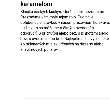
karamelom
Klasika českých kuchýň, ktorá len tak nezostarne.
Prezradíme vám malé tajomstvo. Puding je
obľúbenou chuťovkou v našom pracovnom kolektíve,
takže vám ho môžeme s čistým svedomím
odporučiť. S príchuťou alebo bez, s piškótami alebo
bez, s ovocím alebo bez. Najlepšie si ho vychutnáte
zo sklenených misiek určených na dezerty alebo
zmrzlinových pohárov....
Z
á