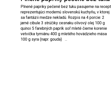
Plnené papriky pečené bez tuku pasujeme na recept
reprezentujúci modernú slovenskú kuchyňu, v ktorej
sa fantázii medze nekladú. Rozpis na 4 porcie: 2
jarné cibule 3 strúčiky cesnaku olivový olej 100 g
quinoi 5 farebných paprík soľ mleté čierne korenie
vetvička tymiánu 400 g mletého hovädzieho mäsa
100 g syra (napr. gouda) ...