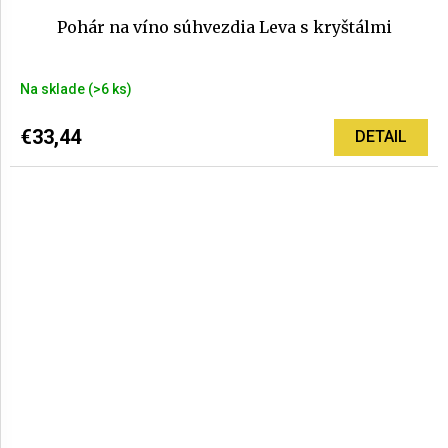
Pohár na víno súhvezdia Leva s kryštálmi
Na sklade
(>6 ks)
€33,44
DETAIL