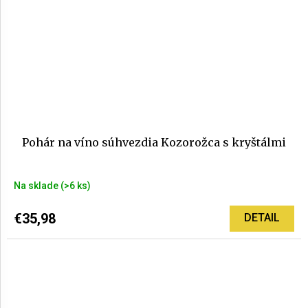
Pohár na víno súhvezdia Kozorožca s kryštálmi
Na sklade
(>6 ks)
€35,98
DETAIL