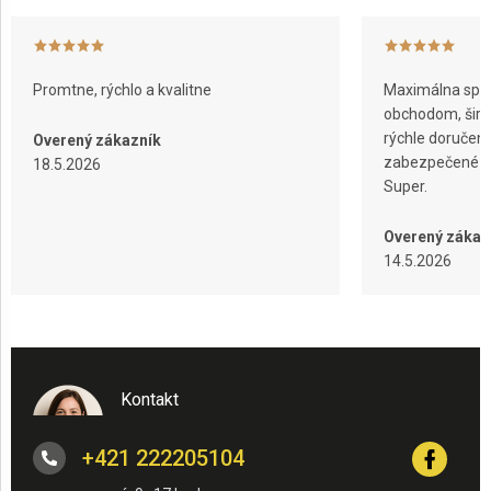
i
s
u
Promtne, rýchlo a kvalitne
Maximálna spok
obchodom, širok
rýchle doručeni
Overený zákazník
zabezpečené ba
18.5.2026
Super.
Overený zákaz
14.5.2026
Kontakt
+421 222205104