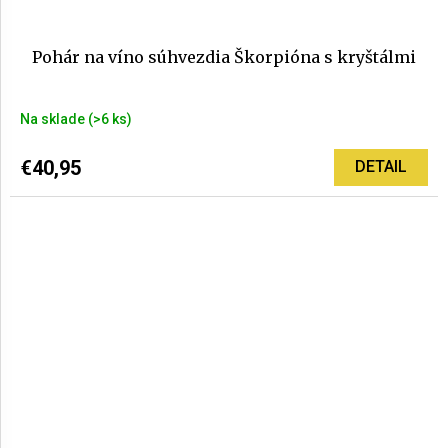
Pohár na víno súhvezdia Škorpióna s kryštálmi
Na sklade
(>6 ks)
€40,95
DETAIL