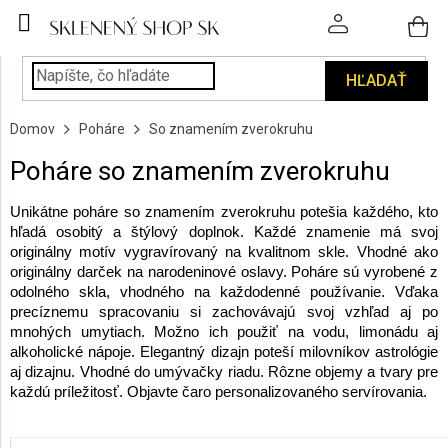
Prejsť
na
obsah
HĽADAŤ
POHÁRE
Domov
Poháre
So znamením zverokruhu
PODÁVANIE
NÁPOJOV
Poháre so znamením zverokruhu
KUCHYŇA
Unikátne poháre so znamením zverokruhu potešia každého, kto
A
hľadá osobitý a štýlový doplnok. Každé znamenie má svoj
INTERIÉR
originálny motív vygravírovaný na kvalitnom skle. Vhodné ako
originálny darček na narodeninové oslavy. Poháre sú vyrobené z
odolného skla, vhodného na každodenné používanie. Vďaka
PERSONALIZOVANÉ
precíznemu spracovaniu si zachovávajú svoj vzhľad aj po
DARČEKY
mnohých umytiach. Možno ich použiť na vodu, limonádu aj
alkoholické nápoje. Elegantný dizajn poteší milovníkov astrológie
aj dizajnu. Vhodné do umývačky riadu. Rôzne objemy a tvary pre
PIESKOVANIE
každú príležitosť. Objavte čaro personalizovaného servírovania.
SKLA
R
ZNAČKY