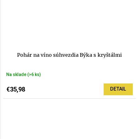
Pohár na víno súhvezdia Býka s kryštálmi
Na sklade
(>6 ks)
€35,98
DETAIL