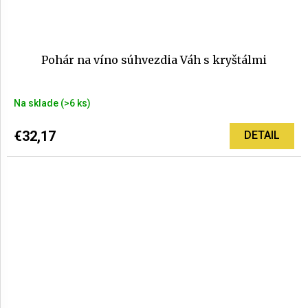
Pohár na víno súhvezdia Váh s kryštálmi
Na sklade
(>6 ks)
€32,17
DETAIL