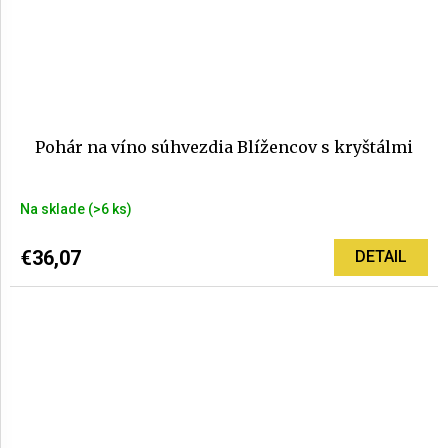
Pohár na víno súhvezdia Blížencov s kryštálmi
Na sklade
(>6 ks)
€36,07
DETAIL