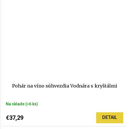
Pohár na víno súhvezdia Vodnára s kryštálmi
Na sklade
(>6 ks)
€37,29
DETAIL