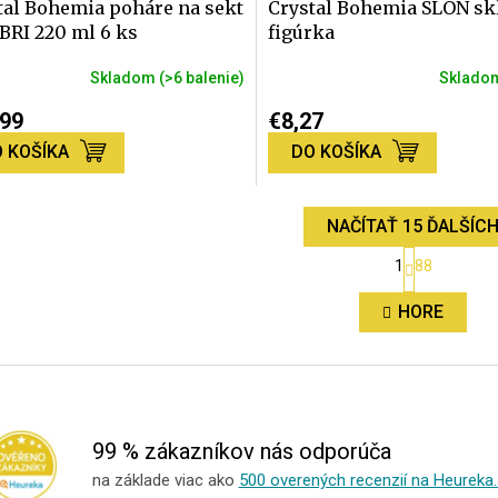
tal Bohemia poháre na sekt
Crystal Bohemia SLON sk
BRI 220 ml 6 ks
figúrka
Skladom
(>6 balenie)
Sklad
,99
€8,27
 KOŠÍKA
DO KOŠÍKA
NAČÍTAŤ 15 ĎALŠÍC
S
1
88
t
O
r
v
á
HORE
l
n
á
k
d
o
a
v
c
a
n
i
i
e
99 % zákazníkov nás odporúča
e
p
na základe viac ako
500 overených recenzií na Heureka.
r