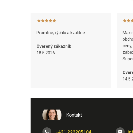
i
e
Promtne, rýchlo a kvalitne
Maxim
obcho
ceny,
Overený zákazník
zabez
18.5.2026
Super
Over
14.5.
Kontakt
+421 222205104
in