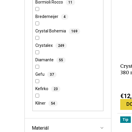
n
V
Bormioli Rocco
11
i
ý
e
p
Bredemeijer
4
p
i
r
s
Crystal Bohemia
169
o
p
d
r
Crystalex
249
u
o
k
d
Diamante
55
t
u
Crys
o
k
380 
Gefu
37
v
t
Priem
o
Kefirko
23
hodno
v
€12
produ
Kilner
54
DO
je
5,0
z
Tip
5
Materiál
hviez