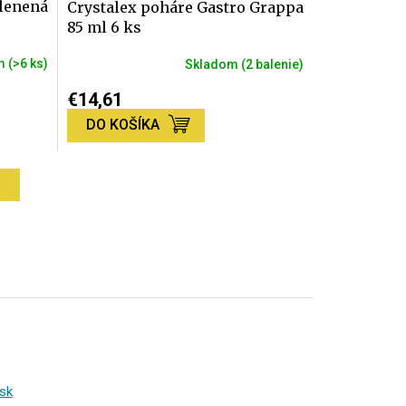
lenená
Crystalex poháre Gastro Grappa
85 ml 6 ks
om
(>6 ks)
Skladom
(2 balenie)
Priemerné
hodnotenie
€14,61
produktu
DO KOŠÍKA
je
5,0
z
H
5
hviezdičiek.
sk