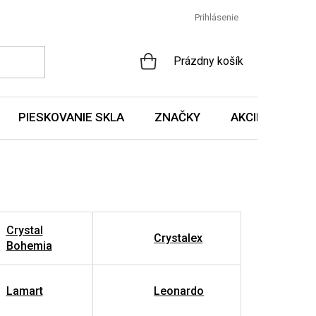
Prihlásenie
NÁKUPNÝ
Prázdny košík
KOŠÍK
PIESKOVANIE SKLA
ZNAČKY
AKCIE A NOVIN
Crystal
Crystalex
Bohemia
Lamart
Leonardo