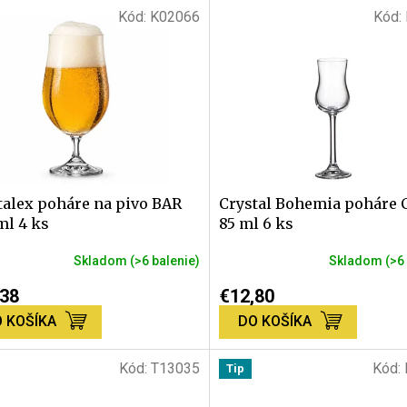
Kód:
K02066
Kód:
talex poháre na pivo BAR
Crystal Bohemia poháre C
ml 4 ks
85 ml 6 ks
Skladom
(>6 balenie)
Skladom
(>6
erné
Priemerné
tenie
hodnotenie
,38
€12,80
ktu
produktu
 KOŠÍKA
DO KOŠÍKA
je
5,0
z
Kód:
T13035
Kód:
Tip
5
dičiek.
hviezdičiek.