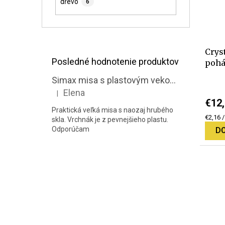
dřevo
6
Crys
Posledné hodnotenie produktov
pohá
Simax misa s plastovým vekom 3,5 l
Elena
|
Hodnotenie produktu je 5 z 5 hviezdičiek.
€12
Praktická veľká misa s naozaj hrubého
Jedno
€2,16 /
skla. Vrchnák je z pevnejšieho plastu.
cena:
Odporúčam
DO