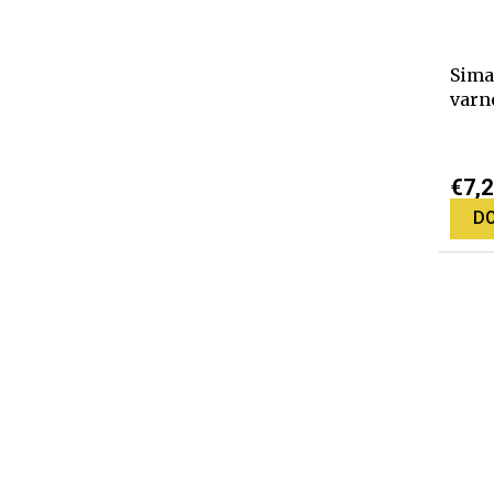
Sima
varné
€7,2
DO