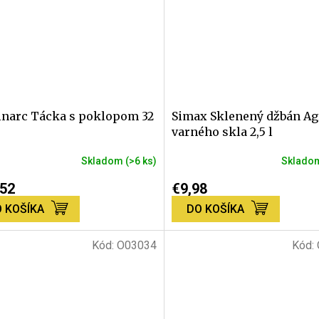
narc Tácka s poklopom 32
Simax Sklenený džbán Ag
varného skla 2,5 l
Skladom
(>6 ks)
Sklad
erné
Priemerné
tenie
hodnotenie
,52
€9,98
ktu
produktu
 KOŠÍKA
DO KOŠÍKA
je
5,0
z
Kód:
O03034
Kód:
5
dičiek.
hviezdičiek.