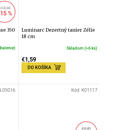
€17,10
15 %
ase 350
Luminarc Dezertný tanier Zélie
18 cm
 balenie)
Skladom
(>6 ks)
€1,59
DO KOŠÍKA
L05016
Kód:
K01117
€9,81