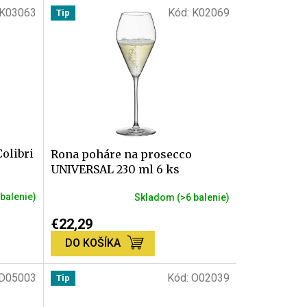
K03063
Kód:
K02069
Tip
olibri
Rona poháre na prosecco
UNIVERSAL 230 ml 6 ks
 balenie)
Skladom
(>6 balenie)
Priemerné
hodnotenie
€22,29
produktu
DO KOŠÍKA
je
5,0
z
D05003
Kód:
O02039
Tip
5
hviezdičiek.