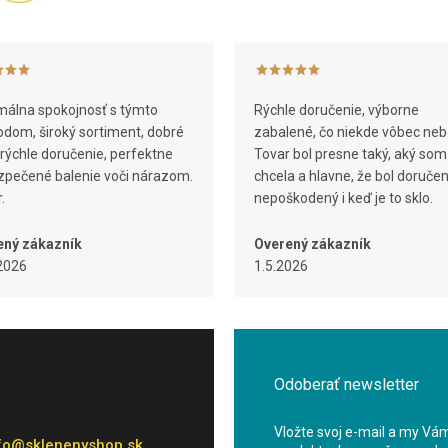
v
k
y
v
ý
p
álna spokojnosť s týmto
Rýchle doručenie, výborne
i
dom, široký sortiment, dobré
zabalené, čo niekde vôbec neb
s
 rýchle doručenie, perfektne
Tovar bol presne taký, aký som
u
pečené balenie voči nárazom.
chcela a hlavne, že bol doruče
.
nepoškodený i keď je to sklo.
ený zákazník
Overený zákazník
2026
1.5.2026
Odoberať newsletter
Vložte svoj e-mail a my Vá
fo
@
sklenenyshop.sk