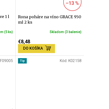
–13 %
e 1 l
Rona poháre na víno GRACE 950
ml 2 ks
om
(5 ks)
Skladom
(3 balenie)
Priemerné
hodnotenie
€8,48
produktu
DO KOŠÍKA
je
5,0
z
F09005
Kód:
K02158
Tip
5
hviezdičiek.