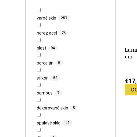
varné sklo
257
nerez ocel
76
plast
94
Lumi
cm
porcelán
5
Priem
hodno
silikon
53
€17
produ
DO
je
bambus
7
5,0
z
dekorované sklo
5
5
hviez
opálové sklo
12