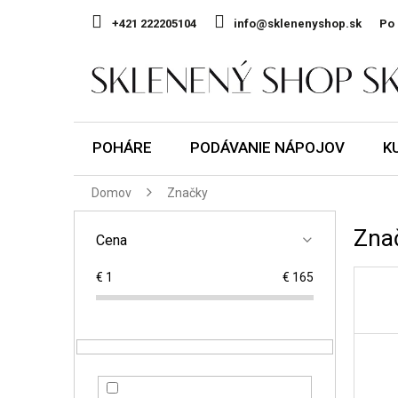
Prejsť
na
+421 222205104
info@sklenenyshop.sk
Po 
obsah
POHÁRE
PODÁVANIE NÁPOJOV
K
Domov
Značky
B
Zna
o
Cena
č
€
1
€
165
n
ý
p
a
n
e