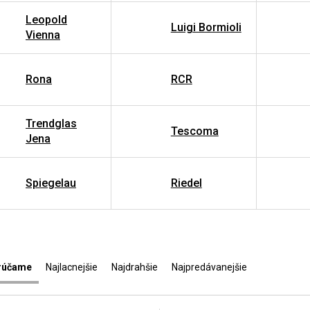
Leopold
Luigi Bormioli
Vienna
Rona
RCR
Trendglas
Tescoma
Jena
Spiegelau
Riedel
rúčame
Najlacnejšie
Najdrahšie
Najpredávanejšie