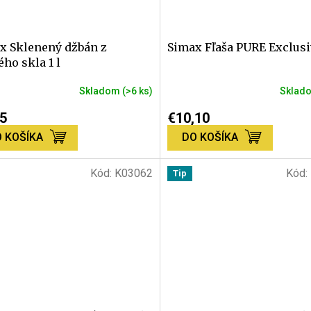
x Sklenený džbán z
Simax Fľaša PURE Exclusiv
ho skla 1 l
Skladom
(>6 ks)
Sklad
Priemerné
hodnotenie
5
€10,10
produktu
 KOŠÍKA
DO KOŠÍKA
je
5,0
z
Kód:
K03062
Kód:
Tip
5
hviezdičiek.