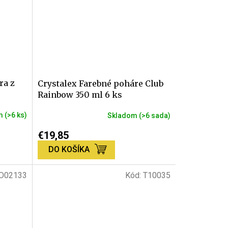
ra z
Crystalex Farebné poháre Club
Rainbow 350 ml 6 ks
om
(>6 ks)
Skladom
(>6 sada)
Priemerné
hodnotenie
€19,85
produktu
DO KOŠÍKA
je
4,8
z
O02133
Kód:
T10035
5
hviezdičiek.