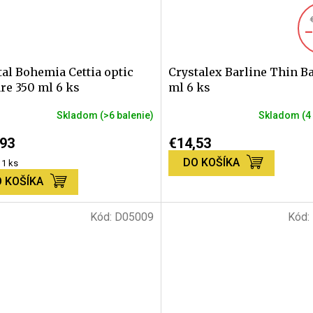
–
tal Bohemia Cettia optic
Crystalex Barline Thin B
re 350 ml 6 ks
ml 6 ks
Skladom
(>6 balenie)
Skladom
(4
,93
€14,53
DO KOŠÍKA
tková
 1 ks
 KOŠÍKA
Kód:
D05009
Kód: