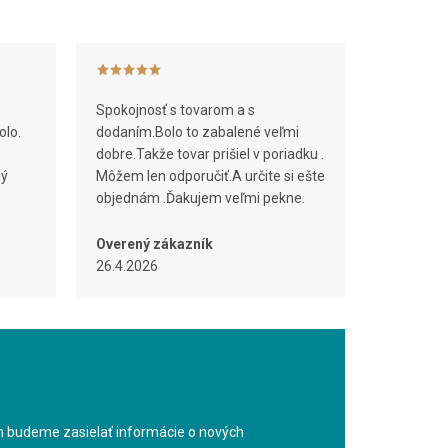
Spokojnosť s tovarom a s
olo.
dodaním.Bolo to zabalené veľmi
dobre.Takže tovar prišiel v poriadku .
ný
Môžem len odporučiť.A určite si ešte
objednám .Ďakujem veľmi pekne.
Overený zákazník
26.4.2026
m budeme zasielať informácie o nových