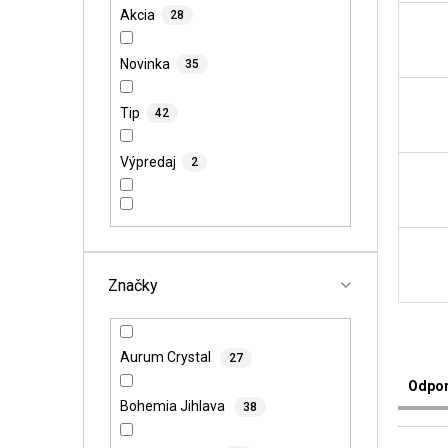
l
Akcia
28
Novinka
35
Tip
42
Výpredaj
2
Značky
R
Aurum Crystal
27
a
Odpo
d
Bohemia Jihlava
38
e