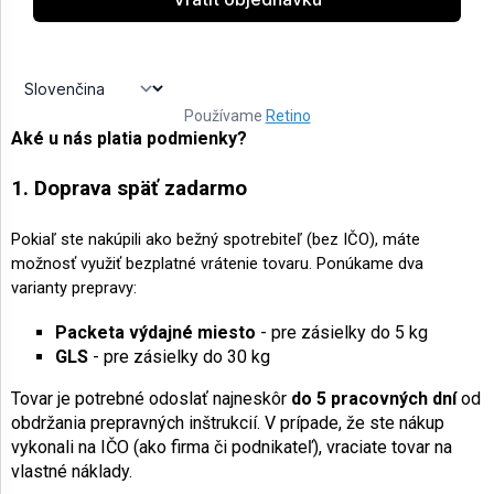
AKCIE
A
NOVINKY
Používame
Retino
Aké u nás platia podmienky?
Prihlásenie
1. Doprava späť zadarmo
Pokiaľ ste nakúpili ako bežný spotrebiteľ (bez IČO), máte
možnosť využiť bezplatné vrátenie tovaru. Ponúkame dva
varianty prepravy:
Packeta výdajné miesto
- pre zásielky do 5 kg
GLS
- pre zásielky do 30 kg
Tovar je potrebné odoslať najneskôr
do 5 pracovných dní
od
obdržania prepravných inštrukcií. V prípade, že ste nákup
vykonali na IČO (ako firma či podnikateľ), vraciate tovar na
vlastné náklady.