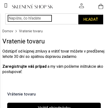
Prejsť
na
obsah
HĽADAŤ
POHÁRE
Domov
Vratenie tovaru
PODÁVANIE
NÁPOJOV
Vratenie tovaru
KUCHYŇA
Odstúpiť od kúpnej zmluvy a vrátiť tovar môžete v predĺženej
A
lehote 30 dní so spätnou dopravou zadarmo.
INTERIÉR
Zaregistrujte váš prípad
a my vám pošleme inštrukcie ako
postupovať:
PERSONALIZOVANÉ
DARČEKY
PIESKOVANIE
SKLA
ZNAČKY