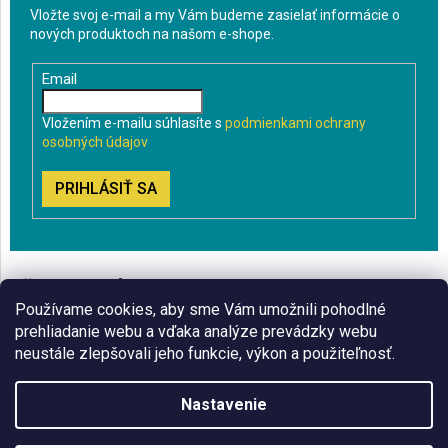
Vložte svoj e-mail a my Vám budeme zasielať informácie o
nových produktoch na našom e-shope.
Email
Vložením e-mailu súhlasíte s
podmienkami ochrany
osobných údajov
PRIHLÁSIŤ SA
VŠETKO O NÁKUPE
Používame cookies, aby sme Vám umožnili pohodlné
BLOG
prehliadanie webu a vďaka analýze prevádzky webu
neustále zlepšovali jeho funkcie, výkon a použiteľnosť.
ČO VÁS ZAUJÍMA
Nastavenie
Copyright 2026
Sklenenyshop.sk
. Všetky práva vyhradené.