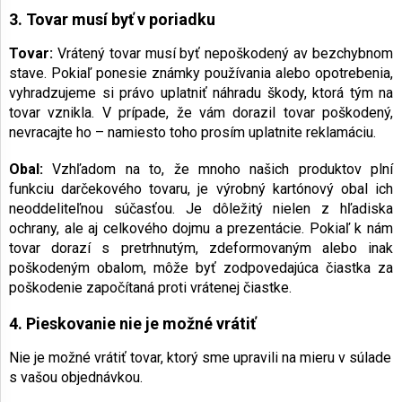
3. Tovar musí byť v poriadku
Tovar:
Vrátený tovar musí byť nepoškodený av bezchybnom
stave. Pokiaľ ponesie známky používania alebo opotrebenia,
vyhradzujeme si právo uplatniť náhradu škody, ktorá tým na
tovar vznikla. V prípade, že vám dorazil tovar poškodený,
nevracajte ho – namiesto toho prosím uplatnite reklamáciu.
Obal:
Vzhľadom na to, že mnoho našich produktov plní
funkciu darčekového tovaru, je výrobný kartónový obal ich
neoddeliteľnou súčasťou. Je dôležitý nielen z hľadiska
ochrany, ale aj celkového dojmu a prezentácie. Pokiaľ k nám
tovar dorazí s pretrhnutým, zdeformovaným alebo inak
poškodeným obalom, môže byť zodpovedajúca čiastka za
poškodenie započítaná proti vrátenej čiastke.
4. Pieskovanie nie je možné vrátiť
Nie je možné vrátiť tovar, ktorý sme upravili na mieru v súlade
s vašou objednávkou.