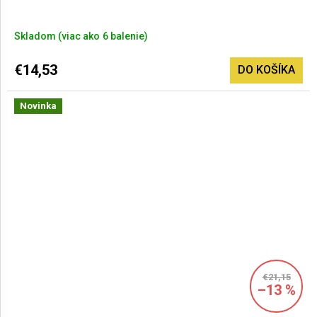
Skladom
(>6 balenie)
€14,53
DO KOŠÍKA
Novinka
€21,15
–13 %