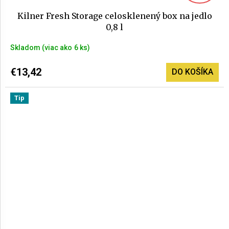
Kilner Fresh Storage celosklenený box na jedlo
0,8 l
Skladom
(>6 ks)
€13,42
DO KOŠÍKA
Tip