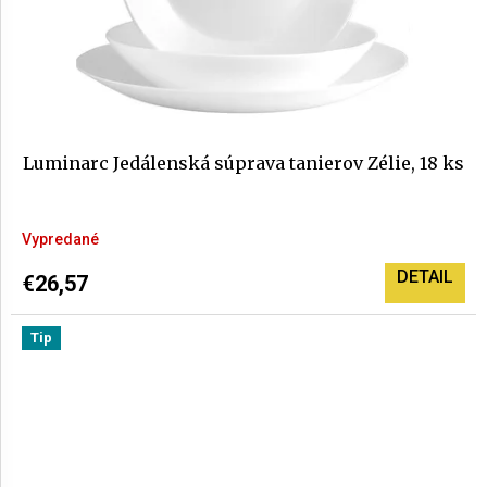
Luminarc Jedálenská súprava tanierov Zélie, 18 ks
Priemerné
Vypredané
hodnotenie
produktu
DETAIL
€26,57
je
5,0
Tip
z
5
hviezdičiek.