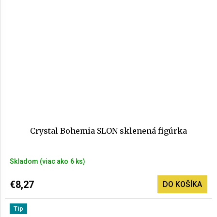
hviezdičiek.
Crystal Bohemia SLON sklenená figúrka
Skladom
(>6 ks)
€8,27
DO KOŠÍKA
Tip