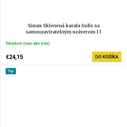
Simax Sklenená karafa Indis sa
samouzavíratelným uzáverom 1 l
Skladom
(>6 ks)
€24,15
DO KOŠÍKA
Tip