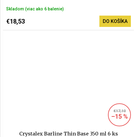
Priemerné
Skladom
(>6 balenie)
hodnotenie
produktu
€18,53
DO KOŠÍKA
je
5,0
z
5
hviezdičiek.
€17,10
–15 %
Crystalex Barline Thin Base 350 ml 6 ks