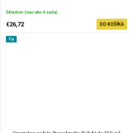
Priemerné
Skladom
(>6 sada)
hodnotenie
produktu
€26,72
DO KOŠÍKA
je
3,3
Tip
z
5
hviezdičiek.