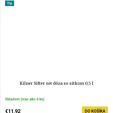
Tip
z
5
hviezdičiek.
Kilner Sifter set dóza so sitkom 0,5 l
Skladom
(>6 ks)
€11,92
DO KOŠÍKA