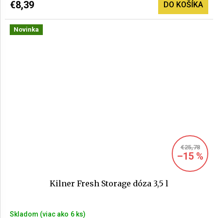
€8,39
DO KOŠÍKA
Novinka
€25,78
–15 %
Kilner Fresh Storage dóza 3,5 l
Skladom
(>6 ks)