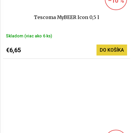
–10 %
Tescoma MyBEER Icon 0,5 l
Skladom
(>6 ks)
€6,65
DO KOŠÍKA