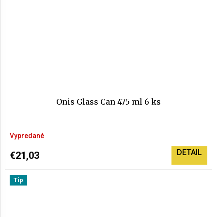
Onis Glass Can 475 ml 6 ks
Priemerné
Vypredané
hodnotenie
produktu
DETAIL
€21,03
je
5,0
Tip
z
5
hviezdičiek.