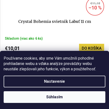
€11,18
–10 %
Crystal Bohemia svietnik Labuť 11 cm
Priemerné
Skladom
(>6 ks)
hodnotenie
produktu
€10,01
DO KOŠÍKA
je
5,0
Používame cookies, aby sme Vám umožnili pohodlné
z
prehliadanie webu a vďaka analýze prevádzky webu
5
neustále zlepšovali jeho funkcie, výkon a použiteľnosť.
hviezdičiek.
Nastavenie
Súhlasím