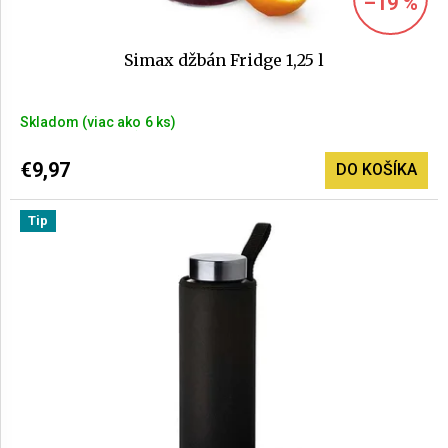
–19 %
.
Simax džbán Fridge 1,25 l
Skladom
(>6 ks)
€9,97
DO KOŠÍKA
Tip