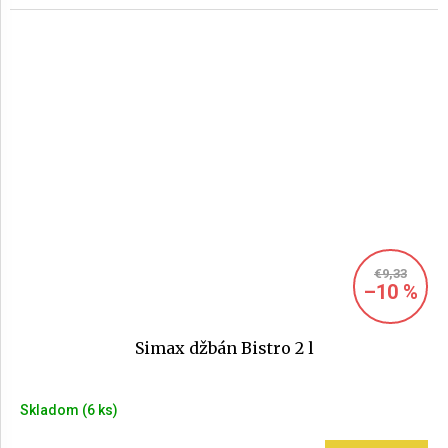
€9,33
–10 %
Simax džbán Bistro 2 l
Skladom
(6 ks)