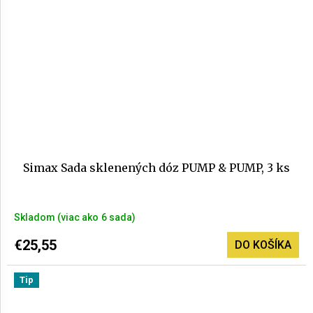
Simax Sada sklenených dóz PUMP & PUMP, 3 ks
Priemerné
Skladom
(>6 sada)
hodnotenie
produktu
€25,55
DO KOŠÍKA
je
5,0
Tip
z
5