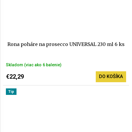
Rona poháre na prosecco UNIVERSAL 230 ml 6 ks
Priemerné
Skladom
(>6 balenie)
hodnotenie
produktu
€22,29
DO KOŠÍKA
je
5,0
Tip
z
5
hviezdičiek.