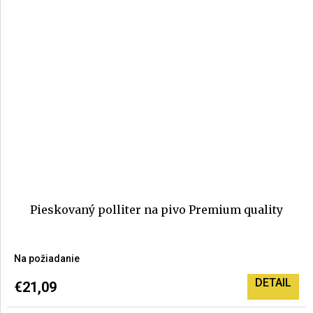
Pieskovaný polliter na pivo Premium quality
Priemerné
Na požiadanie
hodnotenie
produktu
DETAIL
€21,09
je
5,0