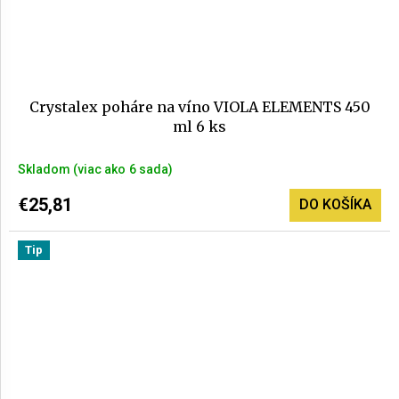
Crystalex poháre na víno VIOLA ELEMENTS 450
ml 6 ks
Priemerné
Skladom
(>6 sada)
hodnotenie
produktu
€25,81
DO KOŠÍKA
je
5,0
Tip
z
5
hviezdičiek.