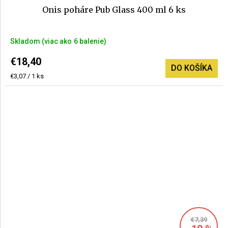
Onis poháre Pub Glass 400 ml 6 ks
Skladom
(>6 balenie)
€18,40
DO KOŠÍKA
Jednotková
€3,07 / 1 ks
cena:
€7,39