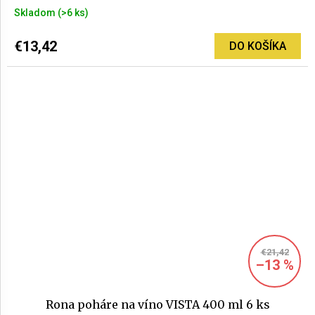
Skladom
(>6 ks)
€13,42
DO KOŠÍKA
€21,42
–13 %
Rona poháre na víno VISTA 400 ml 6 ks