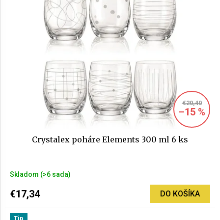
hviezdičiek.
€20,40
–15 %
Crystalex poháre Elements 300 ml 6 ks
Priemerné
Skladom
(>6 sada)
hodnotenie
produktu
€17,34
DO KOŠÍKA
je
5,0
Tip