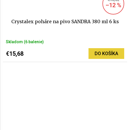
–12 %
Crystalex poháre na pivo SANDRA 380 ml 6 ks
Priemerné
Skladom
(6 balenie)
hodnotenie
produktu
€15,68
DO KOŠÍKA
je
5,0
z
5
hviezdičiek.