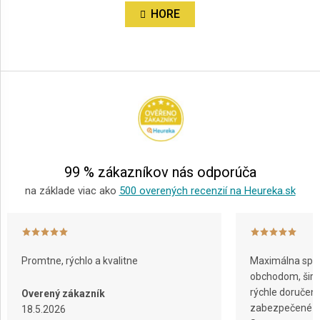
n
l
HORE
k
á
o
d
v
a
Z
a
c
á
n
i
i
p
e
e
ä
p
r
t
v
i
k
e
y
99 % zákazníkov nás odporúča
v
ý
na základe viac ako
500 overených recenzií na Heureka.sk
p
i
s
u
Promtne, rýchlo a kvalitne
Maximálna spok
obchodom, širok
rýchle doručeni
Overený zákazník
zabezpečené ba
18.5.2026