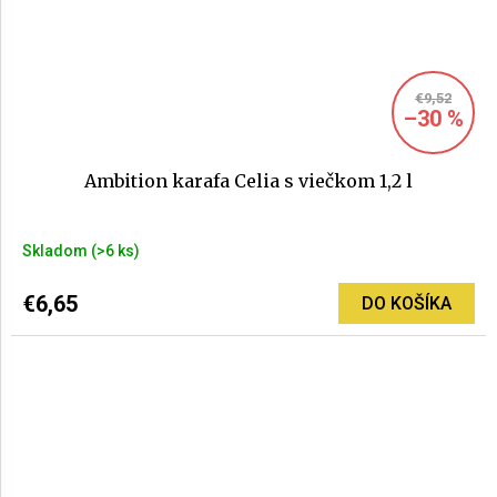
€9,52
–30 %
Ambition karafa Celia s viečkom 1,2 l
Skladom
(>6 ks)
€6,65
DO KOŠÍKA