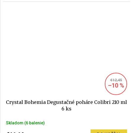
€12,45
–10 %
Crystal Bohemia Degustačné poháre Colibri 210 ml
6 ks
Priemerné
Skladom
(6 balenie)
hodnotenie
produktu