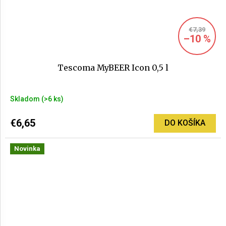
€7,39
–10 %
Tescoma MyBEER Icon 0,5 l
Skladom
(>6 ks)
€6,65
DO KOŠÍKA
Novinka