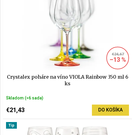
€24,67
–13 %
Crystalex poháre na víno VIOLA Rainbow 350 ml 6
ks
Priemerné
Skladom
(>6 sada)
hodnotenie
produktu
€21,43
DO KOŠÍKA
je
5,0
Tip
z
5