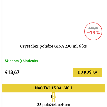
€15,75
–13 %
Crystalex poháre GINA 230 ml 6 ks
Skladom
(>6 balenie)
€13,67
DO KOŠÍKA
NAČÍTAŤ 15 ĎALŠÍCH
S
1
3
t
O
r
33
položiek celkom
v
á