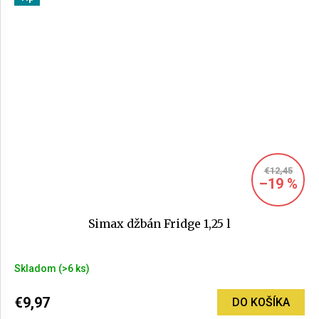
z
5
hviezdičiek.
€12,45
–19 %
Simax džbán Fridge 1,25 l
Skladom
(>6 ks)
€9,97
DO KOŠÍKA