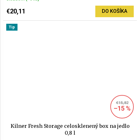
hodnotenie
produktu
€20,11
DO KOŠÍKA
je
5,0
Tip
z
5
hviezdičiek.
€15,82
–15 %
Kilner Fresh Storage celosklenený box na jedlo
0,8 l