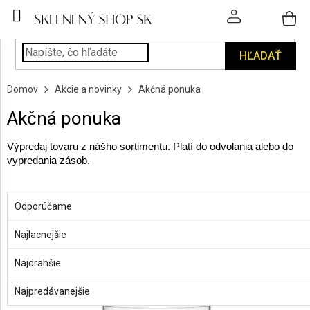
Prejsť
na
obsah
HĽADAŤ
POHÁRE
Domov
Akcie a novinky
Akčná ponuka
PODÁVANIE
NÁPOJOV
Akčná ponuka
KUCHYŇA
Výpredaj tovaru z nášho sortimentu. Platí do odvolania alebo do
A
vypredania zásob.
INTERIÉR
R
a
OTVORIŤ FILTER
Odporúčame
PERSONALIZOVANÉ
d
DARČEKY
e
Najlacnejšie
V
n
ý
PIESKOVANIE
Najdrahšie
i
p
SKLA
e
i
Najpredávanejšie
p
s
ZNAČKY