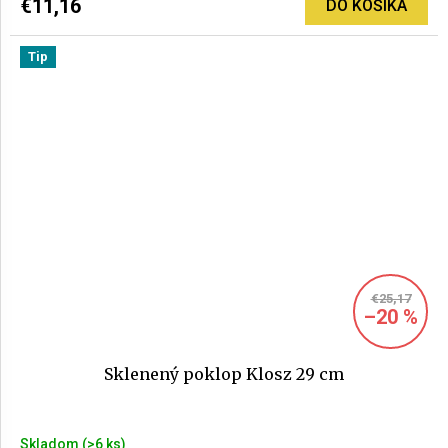
€11,16
DO KOŠÍKA
je
5,0
Tip
z
5
hviezdičiek.
€25,17
–20 %
Sklenený poklop Klosz 29 cm
Priemerné
Skladom
(>6 ks)