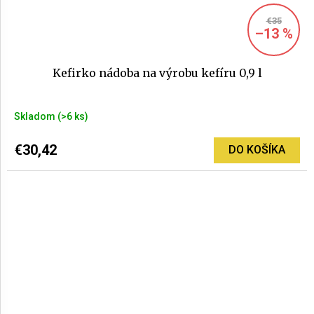
€35
–13 %
Kefirko nádoba na výrobu kefíru 0,9 l
Skladom
(>6 ks)
€30,42
DO KOŠÍKA