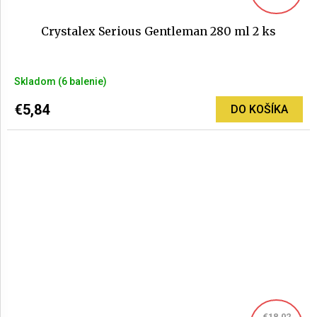
Crystalex Serious Gentleman 280 ml 2 ks
Priemerné
Skladom
(6 balenie)
hodnotenie
produktu
€5,84
DO KOŠÍKA
je
5,0
z
5
hviezdičiek.
€18,02