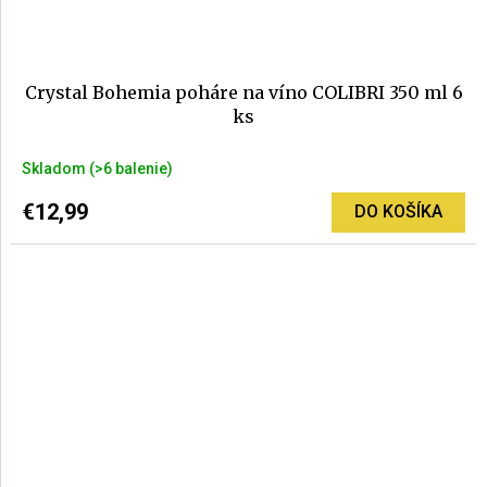
Crystal Bohemia poháre na víno COLIBRI 350 ml 6
ks
Priemerné
Skladom
(>6 balenie)
hodnotenie
produktu
€12,99
DO KOŠÍKA
je
5,0
z
5
hviezdičiek.