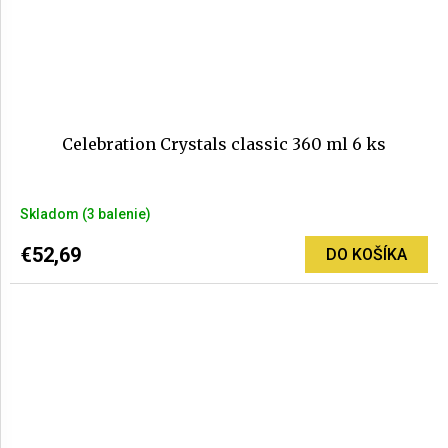
Celebration Crystals classic 360 ml 6 ks
Priemerné
Skladom
(3 balenie)
hodnotenie
produktu
€52,69
DO KOŠÍKA
je
5,0
z
5
hviezdičiek.