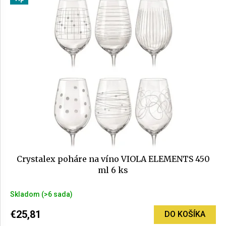
z
5
hviezdičiek.
Crystalex poháre na víno VIOLA ELEMENTS 450
ml 6 ks
Priemerné
Skladom
(>6 sada)
hodnotenie
produktu
€25,81
DO KOŠÍKA
je