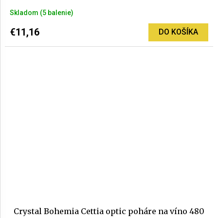
Priemerné
Skladom
(5 balenie)
hodnotenie
produktu
€11,16
DO KOŠÍKA
je
5,0
z
5
hviezdičiek.
Crystal Bohemia Cettia optic poháre na víno 480