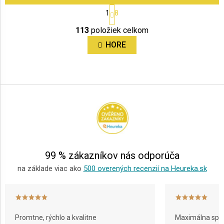
S
1
8
t
O
r
113
položiek celkom
v
á
n
l
HORE
k
á
o
d
v
a
Z
a
c
á
n
i
i
p
e
e
ä
p
r
t
v
i
k
e
y
99 % zákazníkov nás odporúča
v
ý
na základe viac ako
500 overených recenzií na Heureka.sk
p
i
s
u
Promtne, rýchlo a kvalitne
Maximálna spok