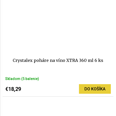
Crystalex poháre na víno XTRA 360 ml 6 ks
Priemerné
Skladom
(5 balenie)
hodnotenie
produktu
€18,29
DO KOŠÍKA
je
5,0
z
5
hviezdičiek.