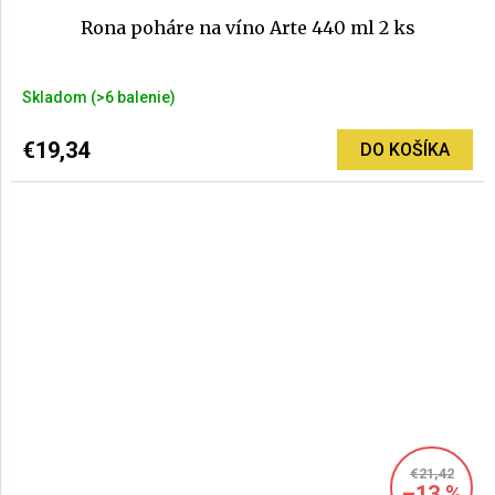
Rona poháre na víno Arte 440 ml 2 ks
Skladom
(>6 balenie)
€19,34
DO KOŠÍKA
€21,42
–13 %