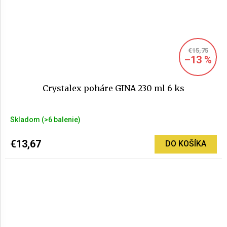
€15,75
–13 %
Crystalex poháre GINA 230 ml 6 ks
Skladom
(>6 balenie)
€13,67
DO KOŠÍKA