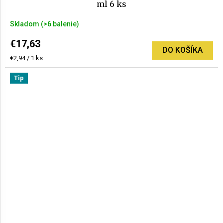
ml 6 ks
Skladom
(>6 balenie)
€17,63
DO KOŠÍKA
Jednotková
€2,94 / 1 ks
cena:
Tip