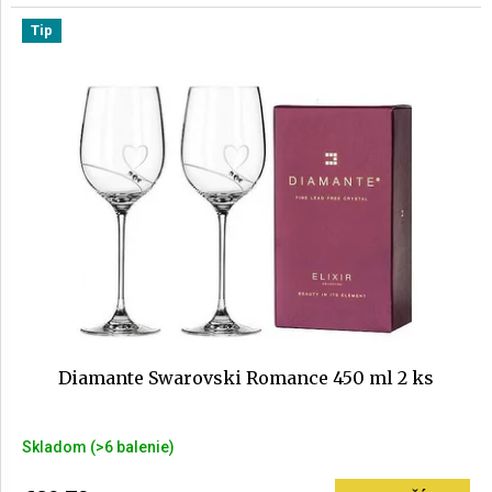
5,0
Tip
z
5
hviezdičiek.
Diamante Swarovski Romance 450 ml 2 ks
Skladom
(>6 balenie)