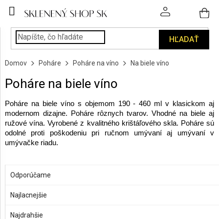
Prejsť
na
obsah
HĽADAŤ
POHÁRE
Domov
Poháre
Poháre na víno
Na biele víno
PODÁVANIE
NÁPOJOV
Poháre na biele víno
KUCHYŇA
Poháre na biele víno s objemom 190 - 460 ml v klasickom aj
A
modernom dizajne. Poháre rôznych tvarov. Vhodné na biele aj
INTERIÉR
ružové vína. Vyrobené z kvalitného krištáľového skla. Poháre sú
odolné proti poškodeniu pri ručnom umývaní aj umývaní v
umývačke riadu.
PERSONALIZOVANÉ
DARČEKY
R
a
OTVORIŤ FILTER
Odporúčame
PIESKOVANIE
d
SKLA
e
Najlacnejšie
V
Tip
n
ý
Najdrahšie
ZNAČKY