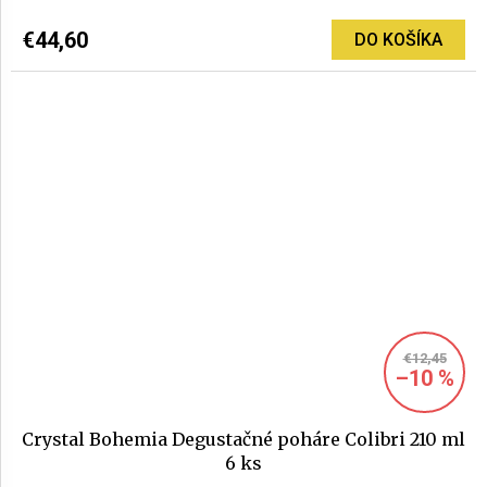
€44,60
DO KOŠÍKA
€12,45
–10 %
Crystal Bohemia Degustačné poháre Colibri 210 ml
6 ks