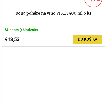
Rona poháre na víno VISTA 400 ml 6 ks
Priemerné
Skladom
(>6 balenie)
hodnotenie
produktu
€18,53
DO KOŠÍKA
je
5,0
z
5
hviezdičiek.