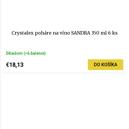
Crystalex poháre na víno SANDRA 350 ml 6 ks
Priemerné
Skladom
(>6 balenie)
hodnotenie
produktu
€18,13
DO KOŠÍKA
je
2,5
z
5
hviezdičiek.