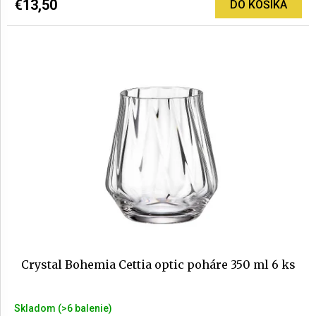
€13,50
DO KOŠÍKA
je
4,8
z
5
hviezdičiek.
Crystal Bohemia Cettia optic poháre 350 ml 6 ks
Skladom
(>6 balenie)