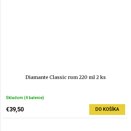
Diamante Classic rum 220 ml 2 ks
Priemerné
Skladom
(4 balenie)
hodnotenie
produktu
€39,50
DO KOŠÍKA
je
5,0
z