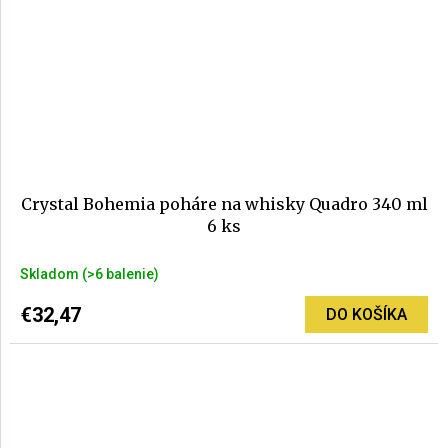
Crystal Bohemia poháre na whisky Quadro 340 ml
6 ks
Priemerné
Skladom
(>6 balenie)
hodnotenie
produktu
€32,47
DO KOŠÍKA
je
5,0
z
5
hviezdičiek.