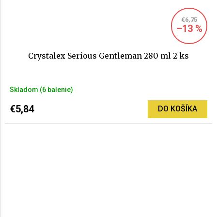
€6,75
–13 %
Crystalex Serious Gentleman 280 ml 2 ks
Priemerné
Skladom
(6 balenie)
hodnotenie
produktu
€5,84
DO KOŠÍKA
je
5,0
z
5
hviezdičiek.