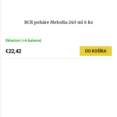
RCR poháre Melodia 240 ml 6 ks
Priemerné
Skladom
(>6 balenie)
hodnotenie
produktu
€22,42
DO KOŠÍKA
je
5,0
z
5
hviezdičiek.