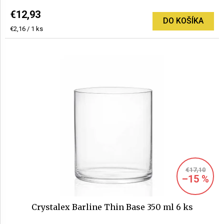
€12,93
DO KOŠÍKA
Jednotková
€2,16 / 1 ks
cena:
€17,10
–15 %
Crystalex Barline Thin Base 350 ml 6 ks