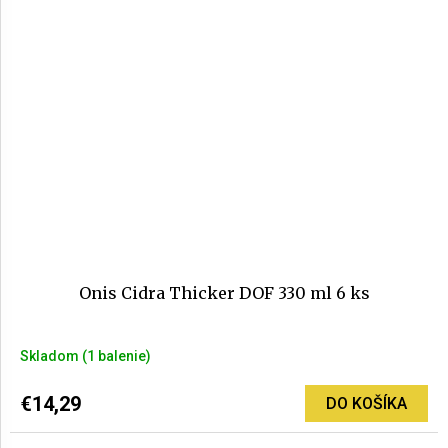
5
hviezdičiek.
Onis Cidra Thicker DOF 330 ml 6 ks
Skladom
(1 balenie)
€14,29
DO KOŠÍKA