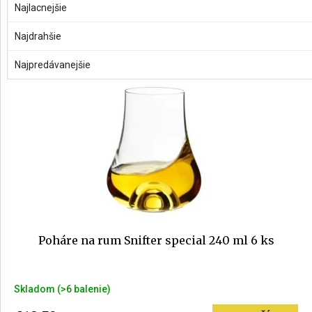
e
Najlacnejšie
V
n
ý
AKCIE
Najdrahšie
i
p
A
e
i
NOVINKY
Najpredávanejšie
p
s
r
p
Prihlásenie
o
r
d
o
u
d
k
u
t
k
o
t
v
o
v
Poháre na rum Snifter special 240 ml 6 ks
Priemerné
Skladom
(>6 balenie)
hodnotenie
produktu