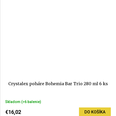
Crystalex poháre Bohemia Bar Trio 280 ml 6 ks
Priemerné
Skladom
(>6 balenie)
hodnotenie
produktu
€16,02
DO KOŠÍKA
je