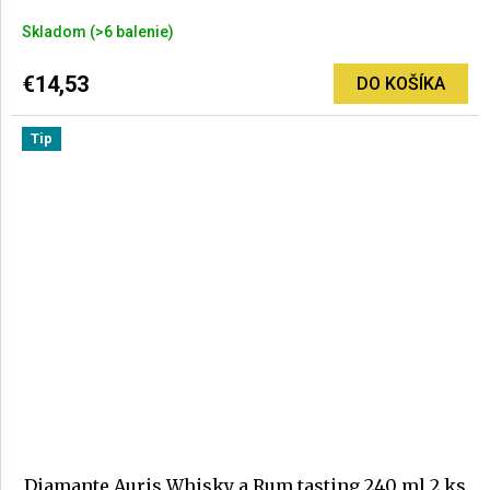
Skladom
(>6 balenie)
€14,53
DO KOŠÍKA
Tip
Diamante Auris Whisky a Rum tasting 240 ml 2 ks