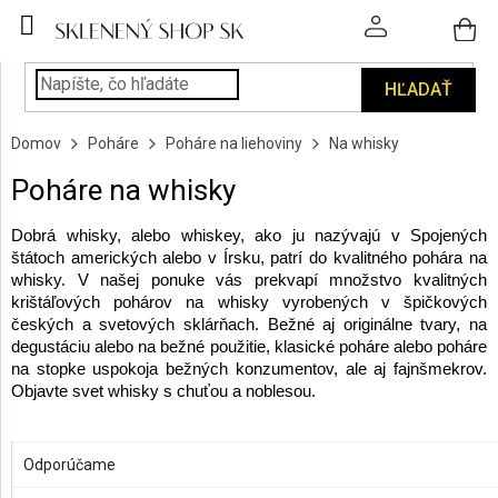
Prejsť
na
obsah
HĽADAŤ
POHÁRE
Domov
Poháre
Poháre na liehoviny
Na whisky
PODÁVANIE
NÁPOJOV
Poháre na whisky
KUCHYŇA
Dobrá whisky, alebo whiskey, ako ju nazývajú v Spojených
A
štátoch amerických alebo v Írsku, patrí do kvalitného pohára na
INTERIÉR
whisky. V našej ponuke vás prekvapí množstvo kvalitných
krištáľových pohárov na whisky vyrobených v špičkových
českých a svetových sklárňach. Bežné aj originálne tvary, na
PERSONALIZOVANÉ
degustáciu alebo na bežné použitie, klasické poháre alebo poháre
DARČEKY
na stopke uspokoja bežných konzumentov, ale aj fajnšmekrov.
Objavte svet whisky s chuťou a noblesou.
PIESKOVANIE
R
SKLA
a
OTVORIŤ FILTER
Odporúčame
d
ZNAČKY