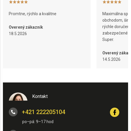
s
u
Promtne, rýchlo a kvalitne
Maximálna spok
obchodom, širok
rýchle doručeni
Overený zákazník
zabezpečené ba
18.5.2026
Super.
Overený zákaz
14.5.2026
Kontakt
+421 222205104