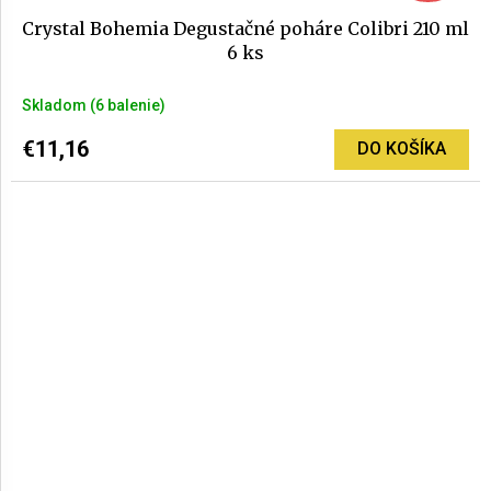
Crystal Bohemia Degustačné poháre Colibri 210 ml
6 ks
Priemerné
Skladom
(6 balenie)
hodnotenie
produktu
€11,16
DO KOŠÍKA
je
5,0
z
5
hviezdičiek.