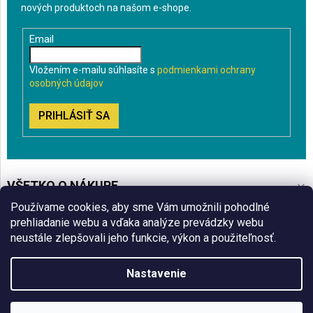
nových produktoch na našom e-shope.
Email
Vložením e-mailu súhlasíte s
podmienkami ochrany
osobných údajov
PRIHLÁSIŤ SA
VŠETKO O NÁKUPE
Používame cookies, aby sme Vám umožnili pohodlné
BLOG
prehliadanie webu a vďaka analýze prevádzky webu
neustále zlepšovali jeho funkcie, výkon a použiteľnosť.
ČO VÁS ZAUJÍMA
Nastavenie
Copyright 2026
Sklenenyshop.sk
. Všetky práva vyhradené.