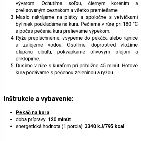
vývarom. Ochutíme soľou, čiernym korením a
prelisovaným cesnakom a všetko premiešame.
Maslo nakrájame na plátky a spoločne s vetvičkami
byliniek poukladáme na kura. Pečieme v rúre pri 180 °C
a počas pečenia kura prelievame výpekom.
Ryžu prepláchneme, vsypeme do pekáča alebo rajnice
a zalejeme vodou. Osolíme, doprostred vložíme
olúpanú cibuľu, pokvapkáme olivovým olejom a
priklopíme.
Dusíme v rúre s kuraťom pri približne 45 minút. Hotové
kura podávame s pečenou zeleninou a ryžou.
Inštrukcie a vybavenie:
Pekáč na kura
doba prípravy:
120 minút
energetická hodnota (1 porcia):
3340 kJ/795 kcal