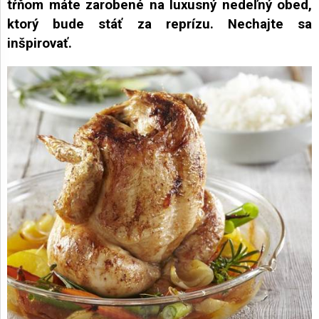
tŕňom máte zarobené na luxusný nedeľný obed,
ktorý bude stáť za reprízu. Nechajte sa
AKCIE
inšpirovať.
A
NOVINKY
Prihlásenie