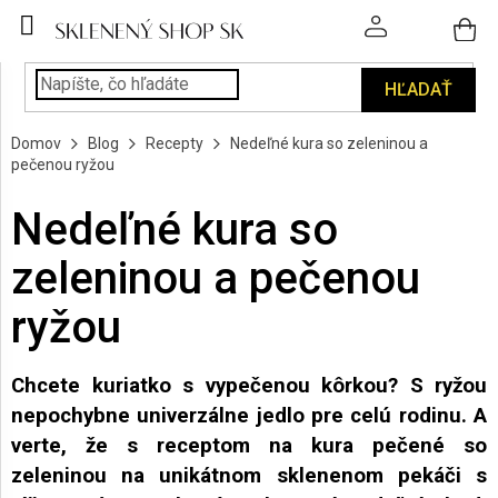
Prejsť
na
obsah
HĽADAŤ
POHÁRE
Domov
Blog
Recepty
Nedeľné kura so zeleninou a
PODÁVANIE
pečenou ryžou
NÁPOJOV
Nedeľné kura so
KUCHYŇA
A
zeleninou a pečenou
INTERIÉR
ryžou
PERSONALIZOVANÉ
DARČEKY
Chcete kuriatko s vypečenou kôrkou? S ryžou
nepochybne univerzálne jedlo pre celú rodinu. A
PIESKOVANIE
SKLA
verte, že s receptom na kura pečené so
zeleninou na unikátnom sklenenom pekáči s
ZNAČKY