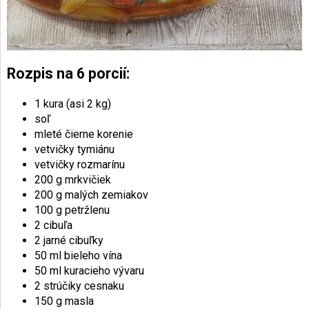
Rozpis na 6 porcií:
1 kura (asi 2 kg)
soľ
mleté čierne korenie
vetvičky tymiánu
vetvičky rozmarínu
200 g mrkvičiek
200 g malých zemiakov
100 g petržlenu
2 cibuľa
2 jarné cibuľky
50 ml bieleho vína
50 ml kuracieho vývaru
2 strúčiky cesnaku
150 g masla