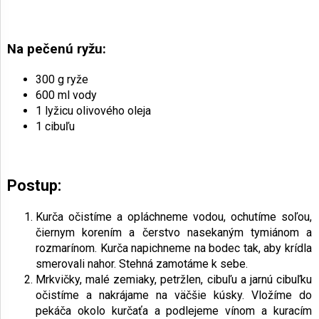
Na pečenú ryžu:
300 g ryže
600 ml vody
1 lyžicu olivového oleja
1 cibuľu
Postup:
Kurča očistíme a opláchneme vodou, ochutíme soľou,
čiernym korením a čerstvo nasekaným tymiánom a
rozmarínom. Kurča napichneme na bodec tak, aby krídla
smerovali nahor. Stehná zamotáme k sebe.
Mrkvičky, malé zemiaky, petržlen, cibuľu a jarnú cibuľku
očistíme a nakrájame na väčšie kúsky. Vložíme do
pekáča okolo kurčaťa a podlejeme vínom a kuracím