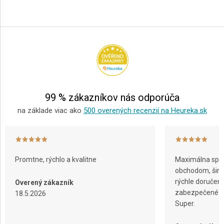
Z
á
p
ä
t
i
e
99 % zákazníkov nás odporúča
na základe viac ako
500 overených recenzií na Heureka.sk
Promtne, rýchlo a kvalitne
Maximálna spok
obchodom, širok
rýchle doručeni
Overený zákazník
zabezpečené ba
18.5.2026
Super.