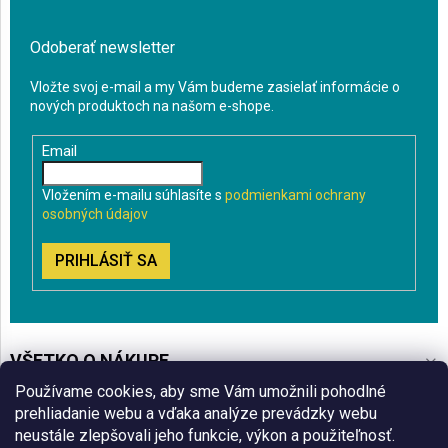
Odoberať newsletter
Vložte svoj e-mail a my Vám budeme zasielať informácie o
nových produktoch na našom e-shope.
Email
Vložením e-mailu súhlasíte s
podmienkami ochrany
osobných údajov
PRIHLÁSIŤ SA
VŠETKO O NÁKUPE
Používame cookies, aby sme Vám umožnili pohodlné
BLOG
prehliadanie webu a vďaka analýze prevádzky webu
neustále zlepšovali jeho funkcie, výkon a použiteľnosť.
ČO VÁS ZAUJÍMA