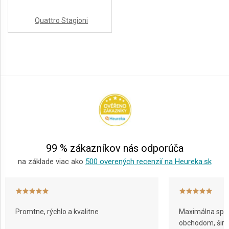
Quattro Stagioni
AKCIE
A
NOVINKY
Z
Prihlásenie
á
p
ä
t
i
e
99 % zákazníkov nás odporúča
na základe viac ako
500 overených recenzií na Heureka.sk
Promtne, rýchlo a kvalitne
Maximálna spok
obchodom, širok