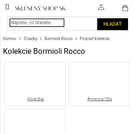
Prejsť
na
obsah
HĽADAŤ
POHÁRE
Domov
Značky
Bormioli Rocco
Pozrieť kolekcie
PODÁVANIE
NÁPOJOV
Kolekcie Bormioli Rocco
KUCHYŇA
A
INTERIÉR
PERSONALIZOVANÉ
DARČEKY
Rock Bar
America '20s
PIESKOVANIE
SKLA
ZNAČKY