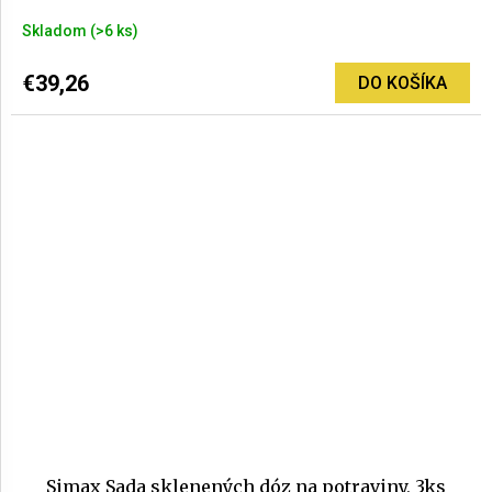
Skladom
(>6 ks)
€39,26
DO KOŠÍKA
Simax Sada sklenených dóz na potraviny, 3ks