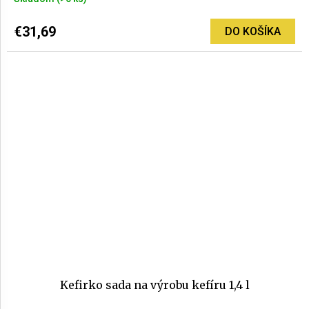
€31,69
DO KOŠÍKA
Kefirko sada na výrobu kefíru 1,4 l