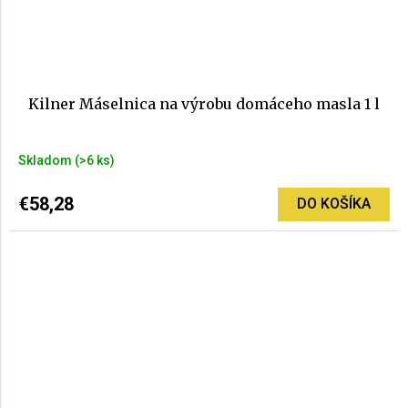
Kilner Máselnica na výrobu domáceho masla 1 l
Skladom
(>6 ks)
€58,28
DO KOŠÍKA