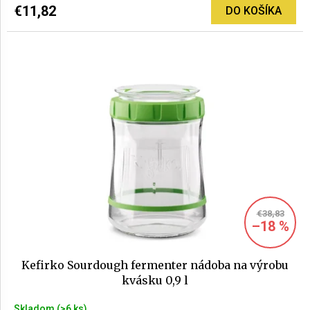
€11,82
DO KOŠÍKA
€38,83
–18 %
Kefirko Sourdough fermenter nádoba na výrobu
kvásku 0,9 l
Skladom
(>6 ks)