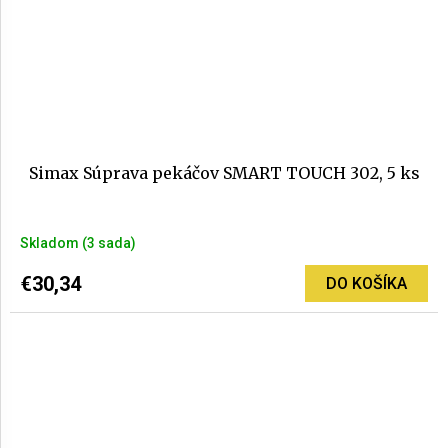
Simax Súprava pekáčov SMART TOUCH 302, 5 ks
Priemerné
Skladom
(3 sada)
hodnotenie
produktu
€30,34
DO KOŠÍKA
je
5,0
z
5
hviezdičiek.