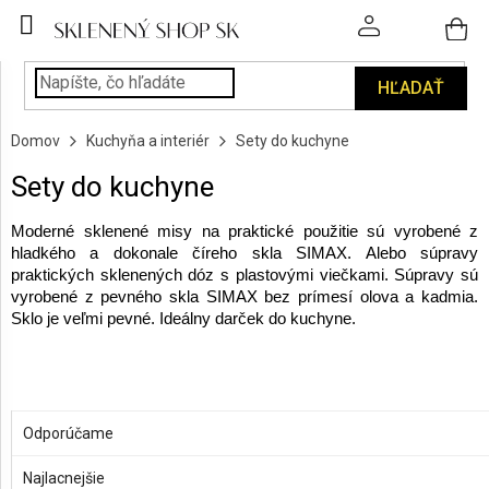
Prejsť
na
obsah
HĽADAŤ
POHÁRE
Domov
Kuchyňa a interiér
Sety do kuchyne
PODÁVANIE
NÁPOJOV
Sety do kuchyne
KUCHYŇA
Moderné sklenené misy na praktické použitie sú vyrobené z
A
hladkého a dokonale číreho skla SIMAX. Alebo súpravy
INTERIÉR
praktických sklenených dóz s plastovými viečkami. Súpravy sú
vyrobené z pevného skla SIMAX bez prímesí olova a kadmia.
Sklo je veľmi pevné. Ideálny darček do kuchyne.
PERSONALIZOVANÉ
DARČEKY
R
PIESKOVANIE
a
SKLA
OTVORIŤ FILTER
Odporúčame
d
e
Najlacnejšie
V
ZNAČKY