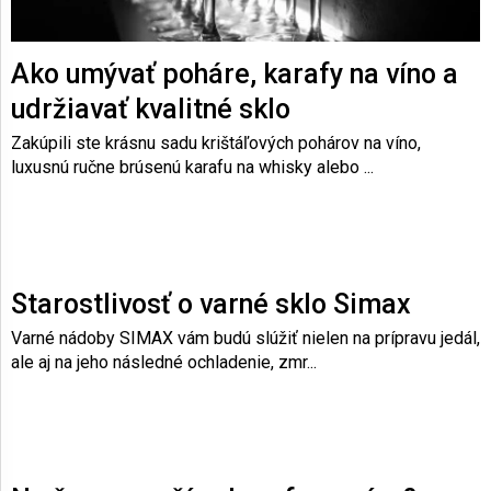
o
v
AKCIE
Ako umývať poháre, karafy na víno a
A
NOVINKY
udržiavať kvalitné sklo
Zakúpili ste krásnu sadu krištáľových pohárov na víno,
Prihlásenie
luxusnú ručne brúsenú karafu na whisky alebo ...
Starostlivosť o varné sklo Simax
Varné nádoby SIMAX vám budú slúžiť nielen na prípravu jedál,
ale aj na jeho následné ochladenie, zmr...