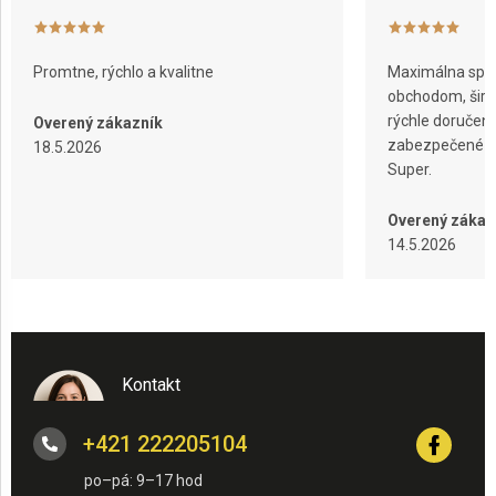
p
i
s
u
Promtne, rýchlo a kvalitne
Maximálna spok
obchodom, širok
rýchle doručeni
Overený zákazník
zabezpečené ba
18.5.2026
Super.
Overený zákaz
14.5.2026
Kontakt
+421 222205104