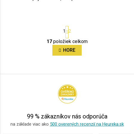
S
1
2
t
r
17
položiek celkom
O
á
n
v
HORE
k
l
o
á
v
d
Z
a
a
á
n
c
i
p
i
e
ä
e
p
t
r
i
v
e
k
99 % zákazníkov nás odporúča
y
v
na základe viac ako
500 overených recenzií na Heureka.sk
ý