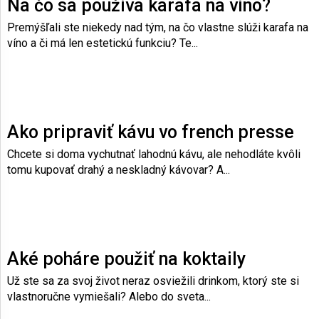
Na čo sa používa karafa na víno?
Premýšľali ste niekedy nad tým, na čo vlastne slúži karafa na
víno a či má len estetickú funkciu? Te...
Ako pripraviť kávu vo french presse
Chcete si doma vychutnať lahodnú kávu, ale nehodláte kvôli
tomu kupovať drahý a neskladný kávovar? A...
Aké poháre použiť na koktaily
Už ste sa za svoj život neraz osviežili drinkom, ktorý ste si
vlastnoručne vymiešali? Alebo do sveta...