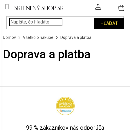
Prejsť
na
obsah
HĽADAŤ
POHÁRE
Domov
Všetko o nákupe
Doprava a platba
PODÁVANIE
NÁPOJOV
Doprava a platba
KUCHYŇA
A
INTERIÉR
Z
á
PERSONALIZOVANÉ
DARČEKY
p
ä
t
PIESKOVANIE
SKLA
i
e
99 % zákazníkov nás odporúča
ZNAČKY