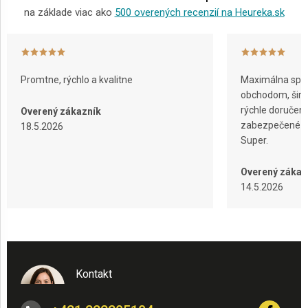
na základe viac ako
500 overených recenzií na Heureka.sk
AKCIE
A
NOVINKY
Promtne, rýchlo a kvalitne
Maximálna spok
obchodom, širok
Prihlásenie
rýchle doručeni
Overený zákazník
zabezpečené ba
18.5.2026
Super.
Overený zákaz
14.5.2026
Kontakt