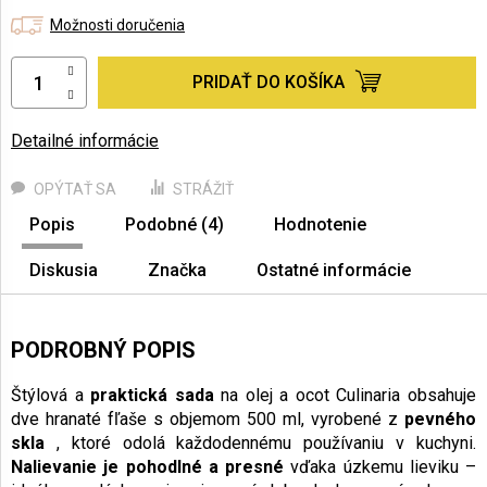
Možnosti doručenia
PRIDAŤ DO KOŠÍKA
Detailné informácie
OPÝTAŤ SA
STRÁŽIŤ
Popis
Podobné (4)
Hodnotenie
Diskusia
Značka
Ostatné informácie
PODROBNÝ POPIS
Štýlová a
praktická sada
na olej a ocot Culinaria obsahuje
dve hranaté fľaše s objemom 500 ml, vyrobené z
pevného
skla
, ktoré odolá každodennému používaniu v kuchyni.
Nalievanie je pohodlné a presné
vďaka úzkemu lieviku –