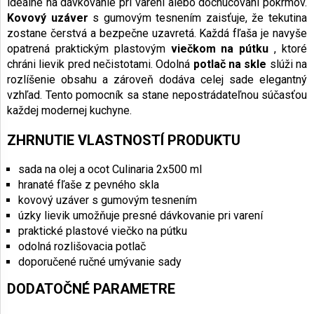
ideálne na dávkovanie pri varení alebo dochucovaní pokrmov.
Kovový uzáver
s gumovým tesnením zaisťuje, že tekutina
zostane čerstvá a bezpečne uzavretá. Každá fľaša je navyše
opatrená praktickým plastovým
viečkom na pútku
, ktoré
chráni lievik pred nečistotami. Odolná
potlač na skle
slúži na
rozlíšenie obsahu a zároveň dodáva celej sade elegantný
vzhľad. Tento pomocník sa stane nepostrádateľnou súčasťou
každej modernej kuchyne.
ZHRNUTIE VLASTNOSTÍ PRODUKTU
sada na olej a ocot Culinaria 2x500 ml
hranaté fľaše z pevného skla
kovový uzáver s gumovým tesnením
úzky lievik umožňuje presné dávkovanie pri varení
praktické plastové viečko na pútku
odolná rozlišovacia potlač
doporučené ručné umývanie sady
DODATOČNÉ PARAMETRE