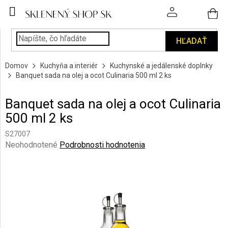
Prejsť
na
obsah
HĽADAŤ
POHÁRE
Domov
Kuchyňa a interiér
Kuchynské a jedálenské doplnky
PODÁVANIE
Banquet sada na olej a ocot Culinaria 500 ml 2 ks
NÁPOJOV
Banquet sada na olej a ocot Culinaria
KUCHYŇA
500 ml 2 ks
A
INTERIÉR
S27007
Priemerné
Neohodnotené
Podrobnosti hodnotenia
PERSONALIZOVANÉ
hodnotenie
DARČEKY
produktu
je
0,0
PIESKOVANIE
SKLA
z
5
hviezdičiek.
ZNAČKY