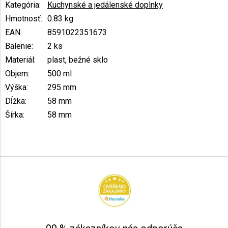
Kategória
:
Kuchynské a jedálenské doplnky
Hmotnosť
:
0.83 kg
EAN
:
8591022351673
Balenie
:
2 ks
Materiál
:
plast, bežné sklo
Objem
:
500 ml
Výška
:
295 mm
Dĺžka
:
58 mm
Šírka
:
58 mm
Z
á
p
ä
t
i
e