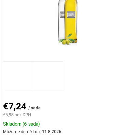
AKCIE
A
NOVINKY
Prihlásenie
€7,24
/ sada
€5,98 bez DPH
Jednotková
Skladom
(6 sada)
cena:
Môžeme doručiť do:
11.8.2026