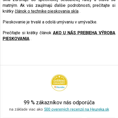
matným. Ak vás zaujímajú ďalšie podrobnosti, prečítajte si
krátky
článok o technike pieskovania skla
.
Pieskovanie je trvalé a odolá umývaniu v umývačke.
Prečítajte si krátky článok
AKO U NÁS PREBIEHA VÝROBA
PIESKOVANIA
.
Z
á
p
ä
t
i
e
99 % zákazníkov nás odporúča
na základe viac ako
500 overených recenzií na Heureka.sk