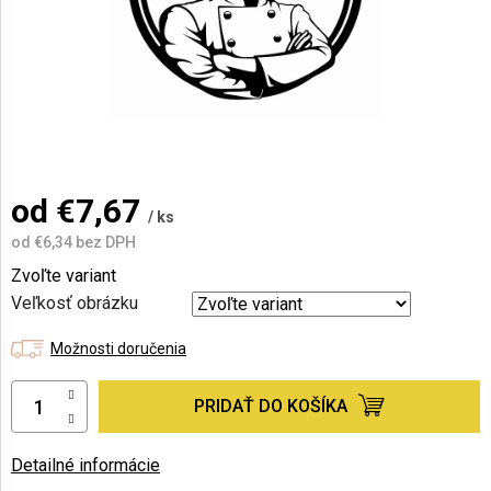
AKCIE
A
NOVINKY
Prihlásenie
od
€7,67
/ ks
od
€6,34
bez DPH
Jednotková
Zvoľte variant
cena:
Veľkosť obrázku
Možnosti doručenia
PRIDAŤ DO KOŠÍKA
Detailné informácie