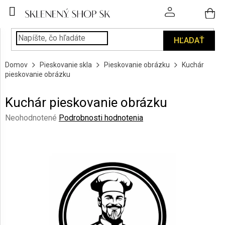
Prejsť
na
obsah
HĽADAŤ
POHÁRE
Domov
Pieskovanie skla
Pieskovanie obrázku
Kuchár
PODÁVANIE
pieskovanie obrázku
NÁPOJOV
Kuchár pieskovanie obrázku
KUCHYŇA
A
Priemerné
Neohodnotené
Podrobnosti hodnotenia
INTERIÉR
hodnotenie
produktu
je
PERSONALIZOVANÉ
DARČEKY
0,0
z
5
PIESKOVANIE
hviezdičiek.
SKLA
ZNAČKY