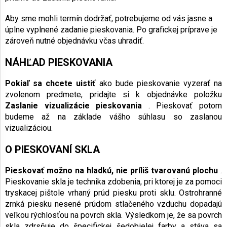
Aby sme mohli termín dodržať, potrebujeme od vás jasne a
úplne vyplnené zadanie pieskovania. Po grafickej príprave je
zároveň nutné objednávku včas uhradiť.
NÁHĽAD PIESKOVANIA
Pokiaľ sa chcete uistiť
ako bude pieskovanie vyzerať na
zvolenom predmete, pridajte si k objednávke položku
Zaslanie vizualizácie pieskovania
. Pieskovať potom
budeme až na základe vášho súhlasu so zaslanou
vizualizáciou.
O PIESKOVANÍ SKLA
Pieskovať možno na hladkú, nie príliš tvarovanú plochu
.
Pieskovanie skla je technika zdobenia, pri ktorej je za pomoci
tryskacej pištole vrhaný prúd piesku proti sklu. Ostrohranné
zrnká piesku nesené prúdom stlačeného vzduchu dopadajú
veľkou rýchlosťou na povrch skla. Výsledkom je, že sa povrch
skla zdrsňuje do špecifickej šedobielej farby a stáva sa