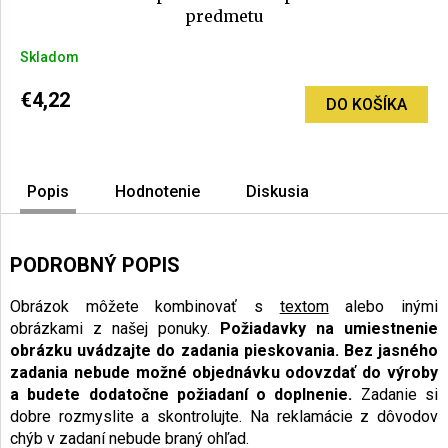
predmetu
Skladom
€4,22
DO KOŠÍKA
Popis
Hodnotenie
Diskusia
PODROBNÝ POPIS
Obrázok môžete kombinovať s
textom
alebo inými
obrázkami z našej ponuky.
Požiadavky na umiestnenie
obrázku uvádzajte do zadania pieskovania.
Bez jasného
zadania nebude možné objednávku odovzdať do výroby
a budete dodatočne požiadaní o doplnenie.
Zadanie si
dobre rozmyslite a skontrolujte. Na reklamácie z dôvodov
chýb v zadaní nebude braný ohľad.