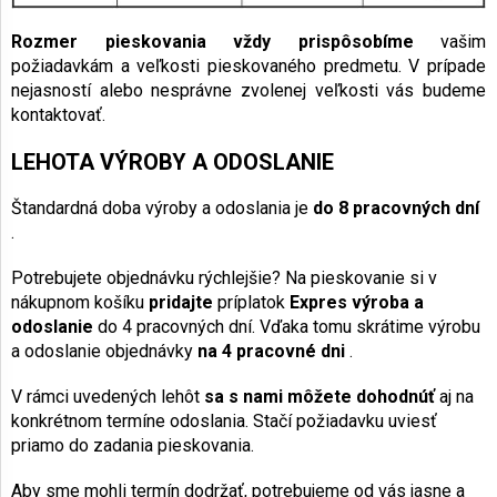
Rozmer pieskovania vždy prispôsobíme
vašim
požiadavkám a veľkosti pieskovaného predmetu. V prípade
nejasností alebo nesprávne zvolenej veľkosti vás budeme
kontaktovať.
LEHOTA VÝROBY A ODOSLANIE
Štandardná doba výroby a odoslania je
do 8 pracovných dní
.
Potrebujete objednávku rýchlejšie? Na pieskovanie si v
nákupnom košíku
pridajte
príplatok
Expres výroba a
odoslanie
do 4 pracovných dní. Vďaka tomu skrátime výrobu
a odoslanie objednávky
na 4 pracovné dni
.
V rámci uvedených lehôt
sa s nami môžete dohodnúť
aj na
konkrétnom termíne odoslania. Stačí požiadavku uviesť
priamo do zadania pieskovania.
Aby sme mohli termín dodržať, potrebujeme od vás jasne a