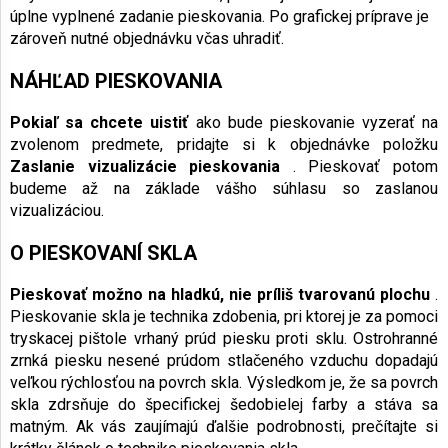
úplne vyplnené zadanie pieskovania. Po grafickej príprave je
zároveň nutné objednávku včas uhradiť.
NÁHĽAD PIESKOVANIA
Pokiaľ sa chcete uistiť
ako bude pieskovanie vyzerať na
zvolenom predmete, pridajte si k objednávke položku
Zaslanie vizualizácie pieskovania
. Pieskovať potom
budeme až na základe vášho súhlasu so zaslanou
vizualizáciou.
O PIESKOVANÍ SKLA
Pieskovať možno na hladkú, nie príliš tvarovanú plochu
.
Pieskovanie skla je technika zdobenia, pri ktorej je za pomoci
tryskacej pištole vrhaný prúd piesku proti sklu. Ostrohranné
zrnká piesku nesené prúdom stlačeného vzduchu dopadajú
veľkou rýchlosťou na povrch skla. Výsledkom je, že sa povrch
skla zdrsňuje do špecifickej šedobielej farby a stáva sa
matným. Ak vás zaujímajú ďalšie podrobnosti, prečítajte si