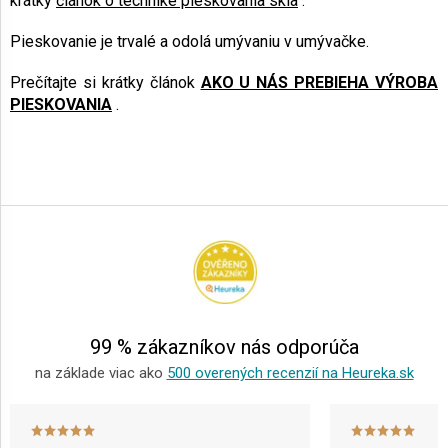
krátky
článok o technike pieskovania skla
.
Pieskovanie je trvalé a odolá umývaniu v umývačke.
Prečítajte si krátky článok
AKO U NÁS PREBIEHA VÝROBA
PIESKOVANIA
.
Z
á
p
ä
t
i
e
99 % zákazníkov nás odporúča
na základe viac ako
500 overených recenzií na Heureka.sk