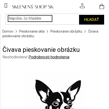
Prejsť
na
obsah
HĽADAŤ
POHÁRE
Domov
Pieskovanie skla
Pieskovanie obrázku
Čivava
PODÁVANIE
pieskovanie obrázku
NÁPOJOV
Čivava pieskovanie obrázku
KUCHYŇA
A
Priemerné
Neohodnotené
Podrobnosti hodnotenia
INTERIÉR
hodnotenie
produktu
je
PERSONALIZOVANÉ
DARČEKY
0,0
z
5
PIESKOVANIE
hviezdičiek.
SKLA
ZNAČKY