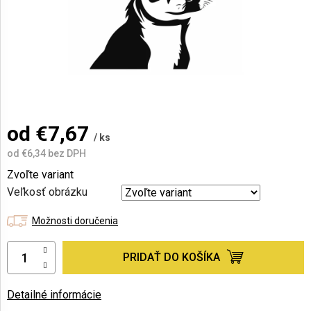
AKCIE
A
NOVINKY
Prihlásenie
od
€7,67
/ ks
od
€6,34
bez DPH
Jednotková
Zvoľte variant
cena:
Veľkosť obrázku
Možnosti doručenia
PRIDAŤ DO KOŠÍKA
Detailné informácie