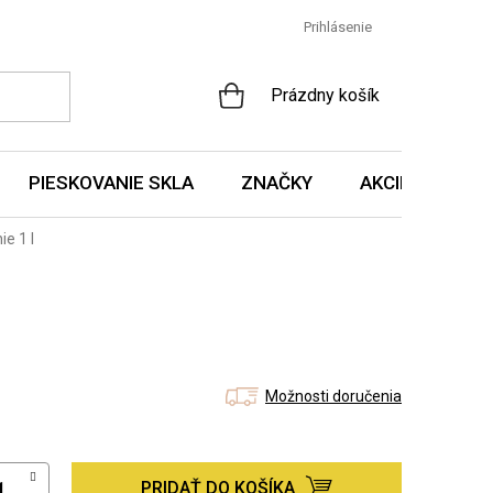
Prihlásenie
NÁKUPNÝ
Prázdny košík
KOŠÍK
PIESKOVANIE SKLA
ZNAČKY
AKCIE A NOVIN
e 1 l
Možnosti doručenia
PRIDAŤ DO KOŠÍKA