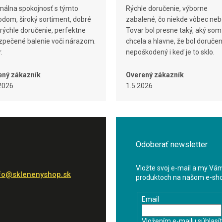
álna spokojnosť s týmto
Rýchle doručenie, výborne
dom, široký sortiment, dobré
zabalené, čo niekde vôbec neb
 rýchle doručenie, perfektne
Tovar bol presne taký, aký som
pečené balenie voči nárazom.
chcela a hlavne, že bol doruče
.
nepoškodený i keď je to sklo.
ený zákazník
Overený zákazník
2026
1.5.2026
Odoberať newsletter
Vložte svoj e-mail a my Vá
fo
@
sklenenyshop.sk
produktoch na našom e-sh
Email
Vložením e-mailu súhlasí