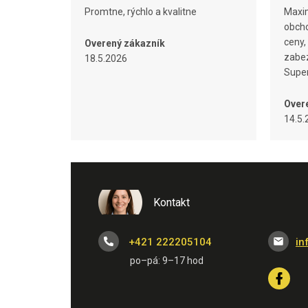
Promtne, rýchlo a kvalitne
Maxim
obcho
ceny,
Overený zákazník
zabez
18.5.2026
Super
Over
14.5.
Kontakt
+421 222205104
in