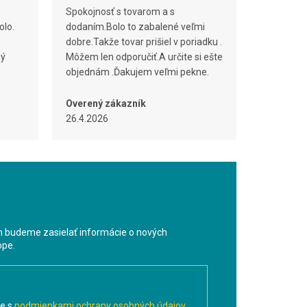
Spokojnosť s tovarom a s
olo.
dodaním.Bolo to zabalené veľmi
dobre.Takže tovar prišiel v poriadku .
ný
Môžem len odporučiť.A určite si ešte
objednám .Ďakujem veľmi pekne.
Overený zákazník
26.4.2026
m budeme zasielať informácie o nových
ope.
te s
podmienkami ochrany osobných údajov