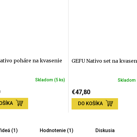
ativo poháre na kvasenie
GEFU Nativo set na kvasen
Skladom
(5 ks)
Skladom
né
Priemerné
nie
hodnotenie
0
€47,80
produktu
je
OŠÍKA
DO KOŠÍKA
5,0
z
5
iek.
hviezdičiek.
ideá (1)
Hodnotenie (1)
Diskusia