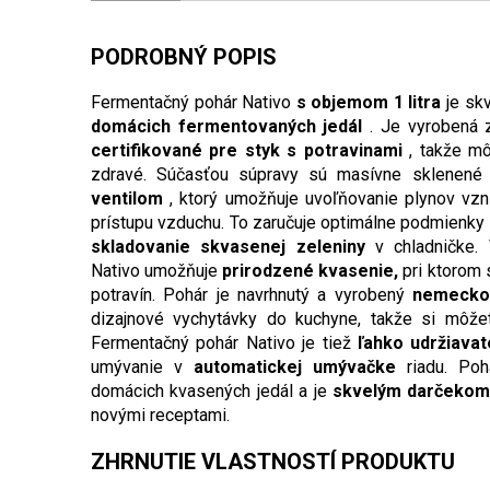
PODROBNÝ POPIS
Fermentačný pohár Nativo
s objemom 1 litra
je skv
domácich fermentovaných jedál
. Je vyrobená z
certifikované pre styk s potravinami
, takže mô
zdravé. Súčasťou súpravy sú masívne sklenené
ventilom
, ktorý umožňuje uvoľňovanie plynov vzn
prístupu vzduchu. To zaručuje optimálne podmienky 
skladovanie skvasenej zeleniny
v chladničke.
Nativo umožňuje
prirodzené kvasenie,
pri ktorom 
potravín. Pohár je navrhnutý a vyrobený
nemecko
dizajnové vychytávky do kuchyne, takže si môžete
Fermentačný pohár Nativo je tiež
ľahko udržiavat
umývanie v
automatickej umývačke
riadu. Poh
domácich kvasených jedál a je
skvelým darčeko
novými receptami.
ZHRNUTIE VLASTNOSTÍ PRODUKTU