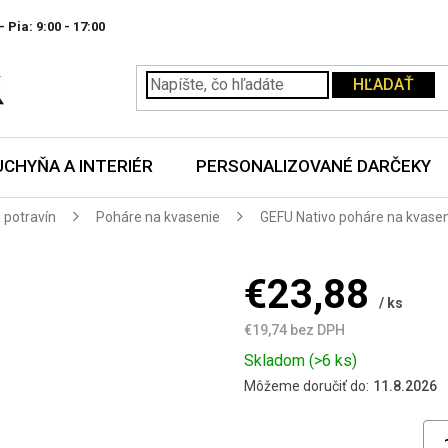
- Pia:
HĽADAŤ
UCHYŇA A INTERIÉR
PERSONALIZOVANÉ DARČEKY
 potravín
Poháre na kvasenie
GEFU Nativo poháre na kvaseni
€23,88
/ ks
€19,74 bez DPH
Jednotková
Skladom
(>6 ks)
cena:
Môžeme doručiť do:
11.8.2026