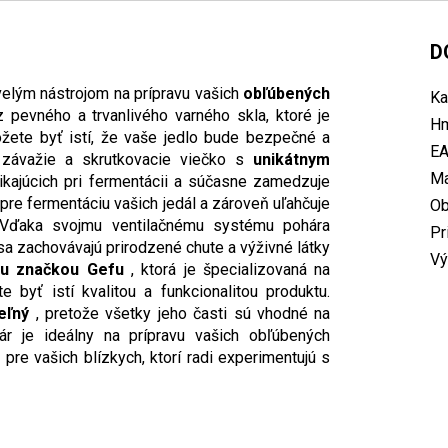
D
elým nástrojom na prípravu vašich
obľúbených
Ka
 pevného a trvanlivého varného skla, ktoré je
Hm
žete byť istí, že vaše jedlo bude bezpečné a
E
 závažie a skrutkovacie viečko s
unikátnym
Ma
ikajúcich pri fermentácii a súčasne zamedzuje
pre fermentáciu vašich jedál a zároveň uľahčuje
O
 Vďaka svojmu ventilačnému systému pohára
Pr
sa zachovávajú prirodzené chute a výživné látky
Vý
u značkou Gefu
, ktorá je špecializovaná na
 byť istí kvalitou a funkcionalitou produktu.
eľný
, pretože všetky jeho časti sú vhodné na
ár je ideálny na prípravu vašich obľúbených
m
pre vašich blízkych, ktorí radi experimentujú s