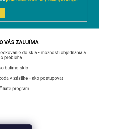
O VÁS ZAUJÍMA
ieskovanie do skla - možnosti objednania a
ko prebieha
ko balíme sklo
koda v zásilke - ako postupovať
filiate program