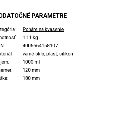
ODATOČNÉ PARAMETRE
tegória
:
Poháre na kvasenie
otnosť
:
1.11 kg
AN
:
4006664158107
teriál
:
varné sklo, plast, silikon
bjem
:
1000 ml
iemer
:
120 mm
ška
:
180 mm