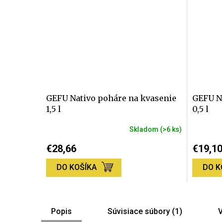
GEFU Nativo poháre na kvasenie
GEFU N
1,5 l
0,5 l
Skladom
(>6 ks)
Priemerné
Priemer
hodnotenie
hodnote
€28,66
€19,1
produktu
produktu
je
je
DO KOŠÍKA
DO K
5,0
5,0
z
z
5
5
hviezdičiek.
hviezdič
Popis
Súvisiace súbory (1)
V