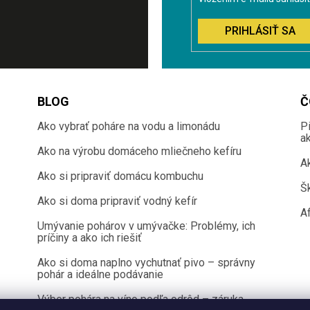
PRIHLÁSIŤ SA
BLOG
Č
Ako vybrať poháre na vodu a limonádu
P
a
Ako na výrobu domáceho mliečneho kefíru
A
Ako si pripraviť domácu kombuchu
Š
Ako si doma pripraviť vodný kefír
Af
Umývanie pohárov v umývačke: Problémy, ich
príčiny a ako ich riešiť
Ako si doma naplno vychutnať pivo – správny
pohár a ideálne podávanie
Výber pohára na víno podľa odrôd – záruka