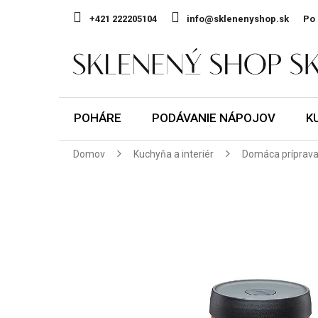
Prejsť
na
+421 222205104
info@sklenenyshop.sk
Po 
obsah
POHÁRE
PODÁVANIE NÁPOJOV
K
Domov
Kuchyňa a interiér
Domáca príprava