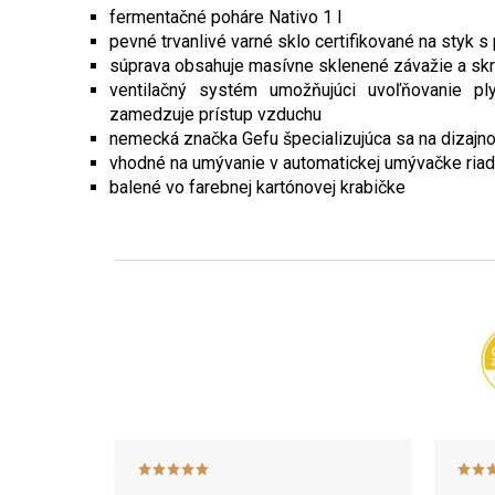
fermentačné poháre Nativo 1 l
pevné trvanlivé varné sklo certifikované na styk s
súprava obsahuje masívne sklenené závažie a skr
ventilačný systém umožňujúci uvoľňovanie ply
zamedzuje prístup vzduchu
nemecká značka Gefu špecializujúca sa na dizajn
vhodné na umývanie v automatickej umývačke riadu
balené vo farebnej kartónovej krabičke
Z
á
p
ä
t
i
e