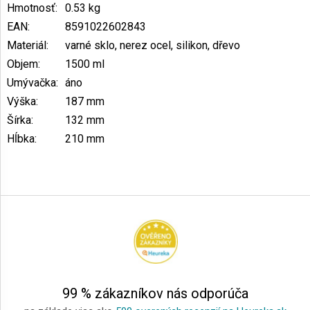
Hmotnosť
:
0.53 kg
EAN
:
8591022602843
Materiál
:
varné sklo, nerez ocel, silikon, dřevo
Objem
:
1500 ml
Umývačka
:
áno
Výška
:
187 mm
Šírka
:
132 mm
Hĺbka
:
210 mm
Z
á
p
ä
t
i
e
99 % zákazníkov nás odporúča