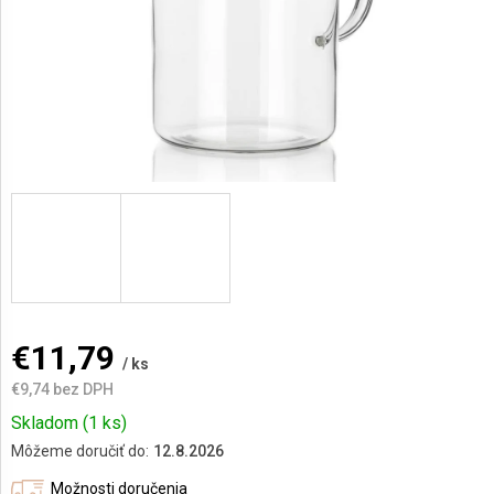
AKCIE
A
NOVINKY
Prihlásenie
€11,79
/ ks
€9,74 bez DPH
Jednotková
Skladom
(1 ks)
cena:
Môžeme doručiť do:
12.8.2026
Možnosti doručenia