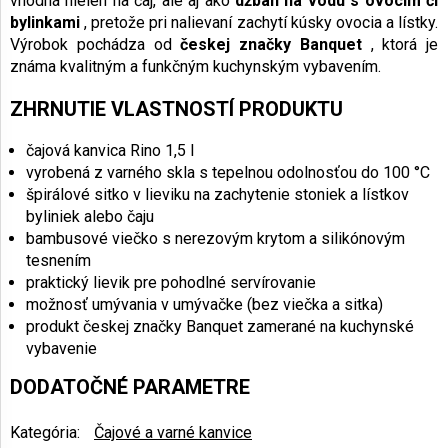
vhodná nielen na čaj, ale aj ako
džbán na vodu s ovocím či
bylinkami
, pretože pri nalievaní zachytí kúsky ovocia a lístky.
Výrobok pochádza od
českej značky Banquet
, ktorá je
známa kvalitným a funkčným kuchynským vybavením.
ZHRNUTIE VLASTNOSTÍ PRODUKTU
čajová kanvica Rino 1,5 l
vyrobená z varného skla s tepelnou odolnosťou do 100 °C
špirálové sitko v lieviku na zachytenie stoniek a lístkov
byliniek alebo čaju
bambusové viečko s nerezovým krytom a silikónovým
tesnením
praktický lievik pre pohodlné servírovanie
možnosť umývania v umývačke (bez viečka a sitka)
produkt českej značky Banquet zamerané na kuchynské
vybavenie
DODATOČNÉ PARAMETRE
Kategória
:
Čajové a varné kanvice