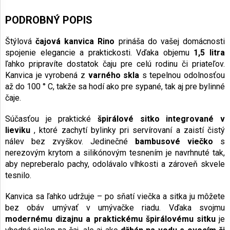
PODROBNÝ POPIS
Štýlová
čajová kanvica Rino
prináša do vašej domácnosti
spojenie elegancie a praktickosti. Vďaka objemu
1,5 litra
ľahko pripravíte dostatok čaju pre celú rodinu či priateľov.
Kanvica je vyrobená z
varného skla
s tepelnou odolnosťou
až do 100 ° C, takže sa hodí ako pre sypané, tak aj pre bylinné
čaje.
Súčasťou je praktické
špirálové sitko integrované v
lieviku
, ktoré zachytí bylinky pri servírovaní a zaistí čistý
nálev bez zvyškov. Jedinečné
bambusové viečko
s
nerezovým krytom a silikónovým tesnením je navrhnuté tak,
aby nepreberalo pachy, odolávalo vlhkosti a zároveň skvele
tesnilo.
Kanvica sa ľahko udržuje – po sňatí viečka a sitka ju môžete
bez obáv umývať v umývačke riadu. Vďaka svojmu
modernému dizajnu a praktickému špirálovému sitku
je