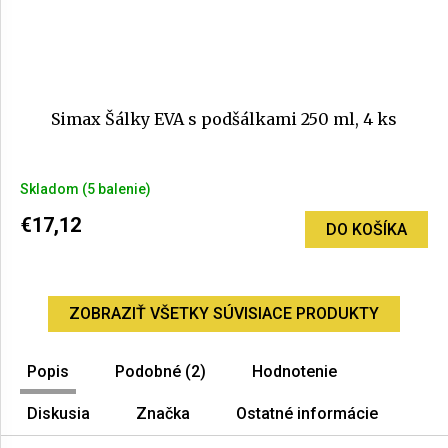
Simax Šálky EVA s podšálkami 250 ml, 4 ks
Priemerné
Skladom
(5 balenie)
hodnotenie
produktu
€17,12
DO KOŠÍKA
je
5,0
z
5
ZOBRAZIŤ VŠETKY SÚVISIACE PRODUKTY
hviezdičiek.
Popis
Podobné (2)
Hodnotenie
Diskusia
Značka
Ostatné informácie