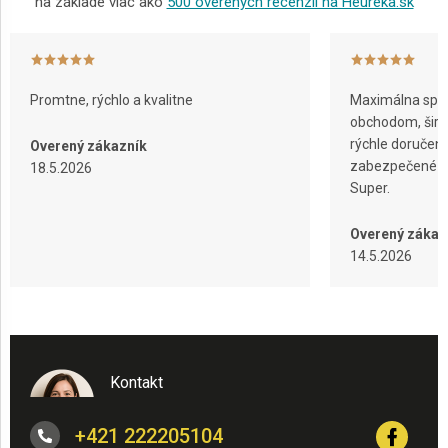
na základe viac ako
500 overených recenzií na Heureka.sk
Promtne, rýchlo a kvalitne
Maximálna spok
obchodom, širok
rýchle doručeni
Overený zákazník
zabezpečené ba
18.5.2026
Super.
Overený zákaz
14.5.2026
Kontakt
+421 222205104