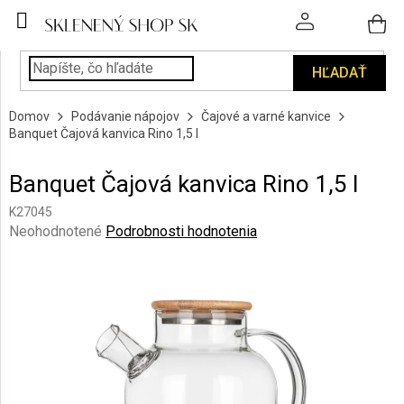
Prejsť
na
obsah
HĽADAŤ
POHÁRE
Domov
Podávanie nápojov
Čajové a varné kanvice
PODÁVANIE
Banquet Čajová kanvica Rino 1,5 l
NÁPOJOV
Banquet Čajová kanvica Rino 1,5 l
KUCHYŇA
A
K27045
INTERIÉR
Priemerné
Neohodnotené
Podrobnosti hodnotenia
hodnotenie
produktu
PERSONALIZOVANÉ
DARČEKY
je
0,0
z
PIESKOVANIE
5
SKLA
hviezdičiek.
ZNAČKY