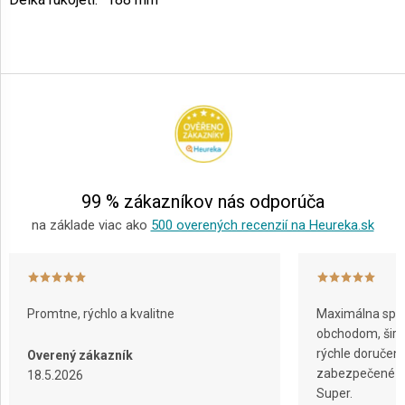
Z
á
p
ä
t
i
e
99 % zákazníkov nás odporúča
na základe viac ako
500 overených recenzií na Heureka.sk
Promtne, rýchlo a kvalitne
Maximálna spok
obchodom, širok
rýchle doručeni
Overený zákazník
zabezpečené ba
18.5.2026
Super.