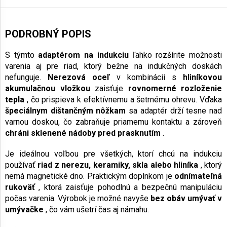
PODROBNÝ POPIS
S týmto
adaptérom na indukciu
ľahko rozšírite možnosti
varenia aj pre riad, ktorý bežne na indukčných doskách
nefunguje.
Nerezová oceľ
v kombinácii s
hliníkovou
akumulačnou vložkou
zaisťuje
rovnomerné rozloženie
tepla
, čo prispieva k efektívnemu a šetrnému ohrevu. Vďaka
špeciálnym dištančným nôžkam
sa adaptér drží tesne nad
varnou doskou, čo zabraňuje priamemu kontaktu a zároveň
chráni sklenené nádoby pred prasknutím
.
Je ideálnou voľbou pre všetkých, ktorí chcú na indukciu
používať
riad z nerezu, keramiky, skla alebo hliníka
, ktorý
nemá magnetické dno. Praktickým doplnkom je
odnímateľná
rukoväť
, ktorá zaisťuje pohodlnú a bezpečnú manipuláciu
počas varenia. Výrobok je možné navyše
bez obáv umývať v
umývačke
, čo vám ušetrí čas aj námahu.