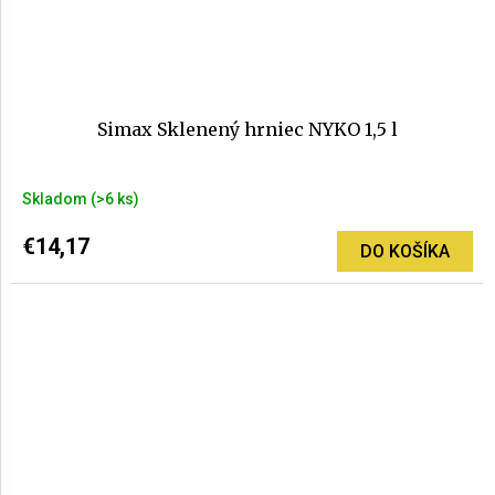
Simax Sklenený hrniec NYKO 1,5 l
Skladom
(>6 ks)
€14,17
DO KOŠÍKA