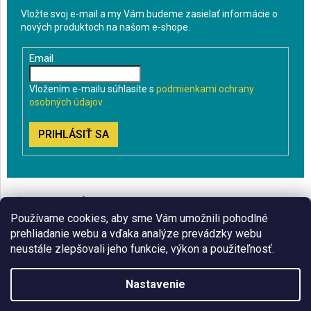
Vložte svoj e-mail a my Vám budeme zasielať informácie o
nových produktoch na našom e-shope.
Email
Vložením e-mailu súhlasíte s
podmienkami ochrany
osobných údajov
PRIHLÁSIŤ SA
VŠETKO O NÁKUPE
Používame cookies, aby sme Vám umožnili pohodlné
BLOG
prehliadanie webu a vďaka analýze prevádzky webu
neustále zlepšovali jeho funkcie, výkon a použiteľnosť.
ČO VÁS ZAUJÍMA
Nastavenie
Copyright 2026
Sklenenyshop.sk
. Všetky práva vyhradené.