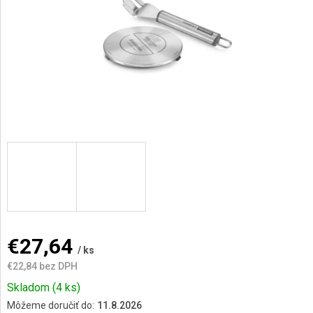
AKCIE
A
NOVINKY
Prihlásenie
€27,64
/ ks
€22,84 bez DPH
Jednotková
Skladom
(4 ks)
cena:
Môžeme doručiť do:
11.8.2026