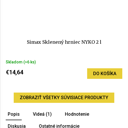
Simax Sklenený hrniec NYKO 2 l
Priemerné
Skladom
(>6 ks)
hodnotenie
produktu
€14,64
DO KOŠÍKA
je
5,0
z
5
ZOBRAZIŤ VŠETKY SÚVISIACE PRODUKTY
hviezdičiek.
Popis
Videá (1)
Hodnotenie
Diskusia
Ostatné informácie