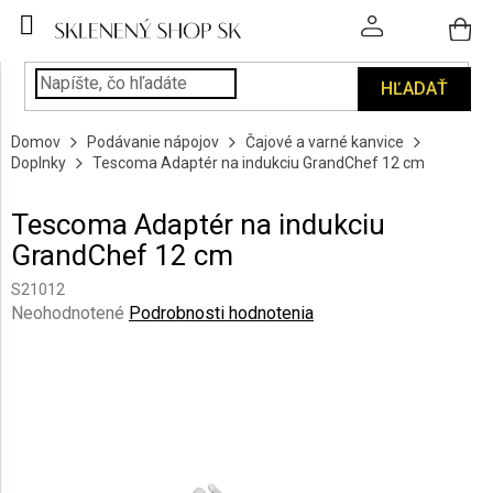
Prejsť
na
obsah
HĽADAŤ
POHÁRE
Domov
Podávanie nápojov
Čajové a varné kanvice
PODÁVANIE
Doplnky
Tescoma Adaptér na indukciu GrandChef 12 cm
NÁPOJOV
Tescoma Adaptér na indukciu
KUCHYŇA
GrandChef 12 cm
A
INTERIÉR
S21012
Priemerné
Neohodnotené
Podrobnosti hodnotenia
PERSONALIZOVANÉ
hodnotenie
DARČEKY
produktu
je
0,0
PIESKOVANIE
SKLA
z
5
hviezdičiek.
ZNAČKY