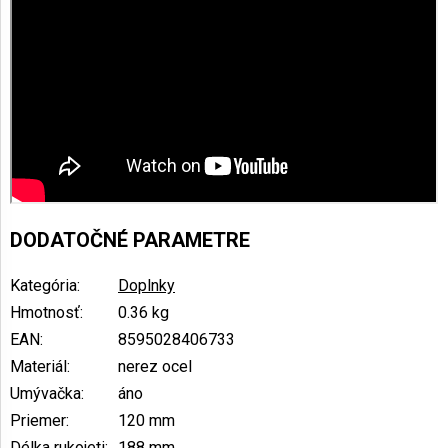
DODATOČNÉ PARAMETRE
Kategória
:
Doplnky
Hmotnosť
:
0.36 kg
EAN
:
8595028406733
Materiál
:
nerez ocel
Umývačka
:
áno
Priemer
:
120 mm
Délka rukojeti
:
188 mm