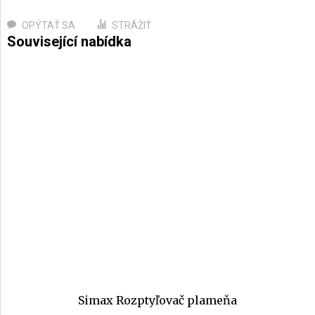
OPÝTAŤ SA
STRÁŽIŤ
Simax Rozptyľovač plameňa