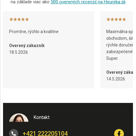
na základe viac ako
500 overených recenzií na Heureka.sk
Promtne, rýchlo a kvalitne
Maximálna spok
obchodom, širok
rýchle doručeni
Overený zákazník
zabezpečené ba
18.5.2026
Super.
Overený zákaz
14.5.2026
Kontakt
+421 222205104