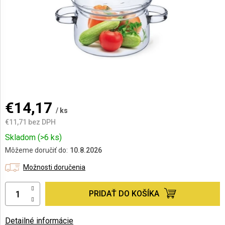
AKCIE
A
NOVINKY
Prihlásenie
€14,17
/ ks
€11,71 bez DPH
Jednotková
Skladom
(>6 ks)
cena:
Môžeme doručiť do:
10.8.2026
Možnosti doručenia
PRIDAŤ DO KOŠÍKA
Detailné informácie