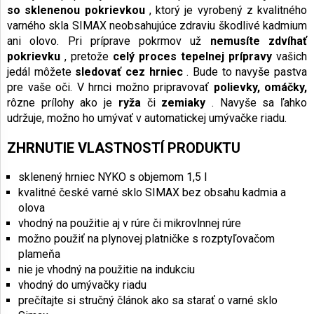
so sklenenou pokrievkou
, ktorý je vyrobený z kvalitného
varného skla SIMAX neobsahujúce zdraviu škodlivé kadmium
ani olovo. Pri príprave pokrmov už
nemusíte zdvíhať
pokrievku
, pretože
celý proces tepelnej prípravy
vašich
jedál môžete
sledovať cez hrniec
. Bude to navyše pastva
pre vaše oči. V hrnci možno pripravovať
polievky, omáčky,
rôzne prílohy ako je
ryža
či
zemiaky
. Navyše sa ľahko
udržuje, možno ho umývať v automatickej umývačke riadu.
ZHRNUTIE VLASTNOSTÍ PRODUKTU
sklenený hrniec NYKO s objemom 1,5 l
kvalitné české varné sklo SIMAX bez obsahu kadmia a
olova
vhodný na použitie aj v rúre či mikrovlnnej rúre
možno použiť na plynovej platničke s rozptyľovačom
plameňa
nie je vhodný na použitie na indukciu
vhodný do umývačky riadu
prečítajte si stručný článok ako sa starať o varné sklo