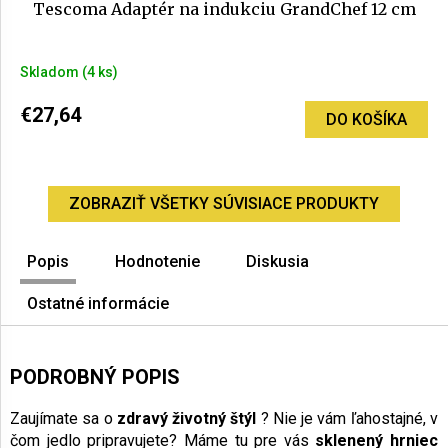
Tescoma Adaptér na indukciu GrandChef 12 cm
Skladom
(4 ks)
€27,64
DO KOŠÍKA
ZOBRAZIŤ VŠETKY SÚVISIACE PRODUKTY
Popis
Hodnotenie
Diskusia
Ostatné informácie
PODROBNÝ POPIS
Zaujímate sa o
zdravý životný štýl
? Nie je vám ľahostajné, v
čom jedlo pripravujete? Máme tu pre vás
sklenený hrniec