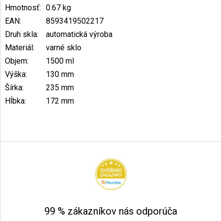
Hmotnosť
:
0.67 kg
EAN
:
8593419502217
Druh skla
:
automatická výroba
Materiál
:
varné sklo
Objem
:
1500 ml
Výška
:
130 mm
Šírka
:
235 mm
Hĺbka
:
172 mm
Z
á
p
ä
t
i
e
99 % zákazníkov nás odporúča