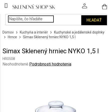
Prejsť
na
obsah
HĽADAŤ
POHÁRE
Domov
Kuchyňa a interiér
Kuchynské a jedálenské doplnky
PODÁVANIE
Hrnce
Simax Sklenený hrniec NYKO 1,5 l
NÁPOJOV
Simax Sklenený hrniec NYKO 1,5 l
KUCHYŇA
A
HR0508
INTERIÉR
Priemerné
Neohodnotené
Podrobnosti hodnotenia
hodnotenie
produktu
PERSONALIZOVANÉ
DARČEKY
je
0,0
z
PIESKOVANIE
5
SKLA
hviezdičiek.
ZNAČKY