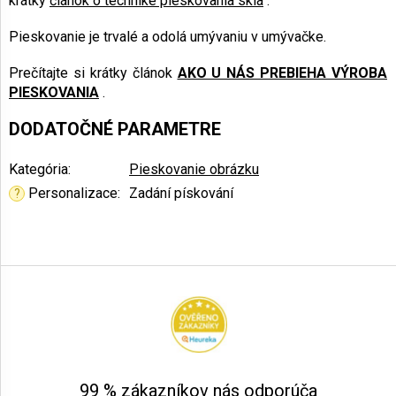
krátky
článok o technike pieskovania skla
.
Pieskovanie je trvalé a odolá umývaniu v umývačke.
Prečítajte si krátky článok
AKO U NÁS PREBIEHA VÝROBA
PIESKOVANIA
.
DODATOČNÉ PARAMETRE
Kategória
:
Pieskovanie obrázku
Personalizace
:
Zadání pískování
?
Z
á
p
ä
t
i
e
99 % zákazníkov nás odporúča