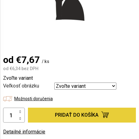
AKCIE
A
NOVINKY
Prihlásenie
od
€7,67
/ ks
od
€6,34
bez DPH
Jednotková
Zvoľte variant
cena:
Veľkosť obrázku
Možnosti doručenia
PRIDAŤ DO KOŠÍKA
Detailné informácie