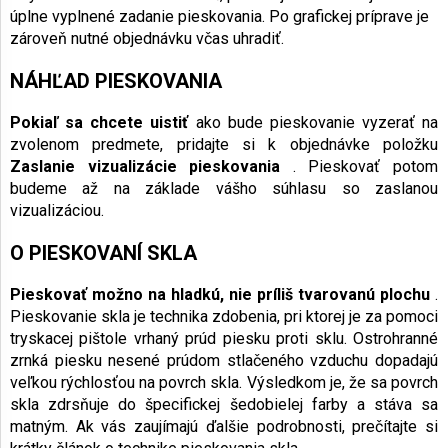
úplne vyplnené zadanie pieskovania. Po grafickej príprave je
zároveň nutné objednávku včas uhradiť.
NÁHĽAD PIESKOVANIA
Pokiaľ sa chcete uistiť
ako bude pieskovanie vyzerať na
zvolenom predmete, pridajte si k objednávke položku
Zaslanie vizualizácie pieskovania
. Pieskovať potom
budeme až na základe vášho súhlasu so zaslanou
vizualizáciou.
O PIESKOVANÍ SKLA
Pieskovať možno na hladkú, nie príliš tvarovanú plochu
.
Pieskovanie skla je technika zdobenia, pri ktorej je za pomoci
tryskacej pištole vrhaný prúd piesku proti sklu. Ostrohranné
zrnká piesku nesené prúdom stlačeného vzduchu dopadajú
veľkou rýchlosťou na povrch skla. Výsledkom je, že sa povrch
skla zdrsňuje do špecifickej šedobielej farby a stáva sa
matným. Ak vás zaujímajú ďalšie podrobnosti, prečítajte si