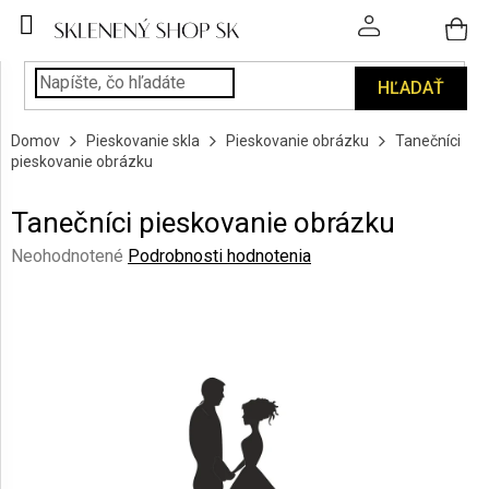
Prejsť
na
obsah
HĽADAŤ
POHÁRE
Domov
Pieskovanie skla
Pieskovanie obrázku
Tanečníci
PODÁVANIE
pieskovanie obrázku
NÁPOJOV
Tanečníci pieskovanie obrázku
KUCHYŇA
A
Priemerné
Neohodnotené
Podrobnosti hodnotenia
INTERIÉR
hodnotenie
produktu
je
PERSONALIZOVANÉ
DARČEKY
0,0
z
5
PIESKOVANIE
hviezdičiek.
SKLA
ZNAČKY