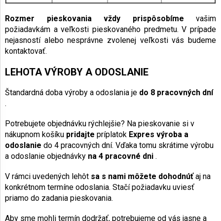
Rozmer pieskovania vždy prispôsobíme
vašim
požiadavkám a veľkosti pieskovaného predmetu. V prípade
nejasností alebo nesprávne zvolenej veľkosti vás budeme
kontaktovať.
LEHOTA VÝROBY A ODOSLANIE
Štandardná doba výroby a odoslania je
do 8 pracovných dní
.
Potrebujete objednávku rýchlejšie? Na pieskovanie si v
nákupnom košíku
pridajte
príplatok
Expres výroba a
odoslanie
do 4 pracovných dní. Vďaka tomu skrátime výrobu
a odoslanie objednávky
na 4 pracovné dni
.
V rámci uvedených lehôt
sa s nami môžete dohodnúť
aj na
konkrétnom termíne odoslania. Stačí požiadavku uviesť
priamo do zadania pieskovania.
Aby sme mohli termín dodržať, potrebujeme od vás jasne a