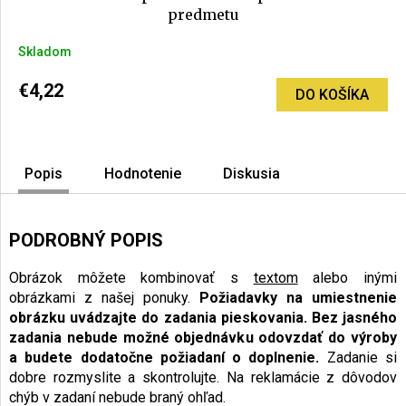
predmetu
Skladom
€4,22
DO KOŠÍKA
Popis
Hodnotenie
Diskusia
PODROBNÝ POPIS
Obrázok môžete kombinovať s
textom
alebo inými
obrázkami z našej ponuky.
Požiadavky na umiestnenie
obrázku uvádzajte do zadania pieskovania.
Bez jasného
zadania nebude možné objednávku odovzdať do výroby
a budete dodatočne požiadaní o doplnenie.
Zadanie si
dobre rozmyslite a skontrolujte. Na reklamácie z dôvodov
chýb v zadaní nebude braný ohľad.