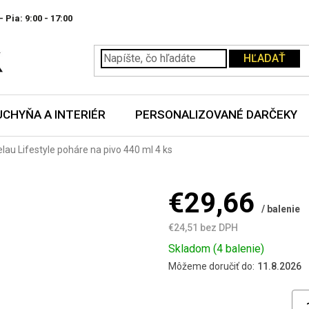
- Pia:
HĽADAŤ
UCHYŇA A INTERIÉR
PERSONALIZOVANÉ DARČEKY
lau Lifestyle poháre na pivo 440 ml 4 ks
€29,66
/ balenie
€24,51 bez DPH
Jednotková
Skladom
(4 balenie)
cena:
Môžeme doručiť do:
11.8.2026