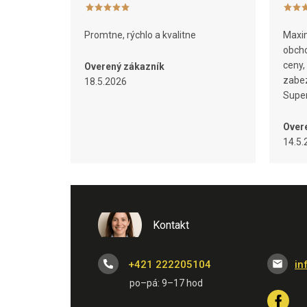
Promtne, rýchlo a kvalitne
Maxim
obcho
ceny,
Overený zákazník
zabez
18.5.2026
Super
Over
14.5.
Kontakt
+421 222205104
in