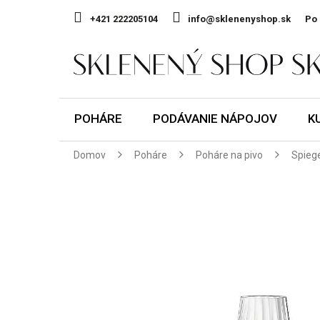
Prejsť
na
+421 222205104
info@sklenenyshop.sk
Po 
obsah
POHÁRE
PODÁVANIE NÁPOJOV
K
Domov
Poháre
Poháre na pivo
Spiege