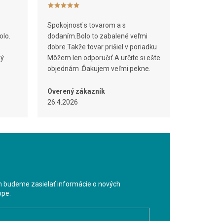
Spokojnosť s tovarom a s
olo.
dodaním.Bolo to zabalené veľmi
dobre.Takže tovar prišiel v poriadku .
ný
Môžem len odporučiť.A určite si ešte
objednám .Ďakujem veľmi pekne.
Overený zákazník
26.4.2026
m budeme zasielať informácie o nových
ope.