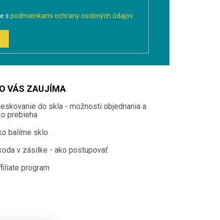
te s
podmienkami ochrany osobných údajov
O VÁS ZAUJÍMA
ieskovanie do skla - možnosti objednania a
ko prebieha
ko balíme sklo
koda v zásilke - ako postupovať
filiate program