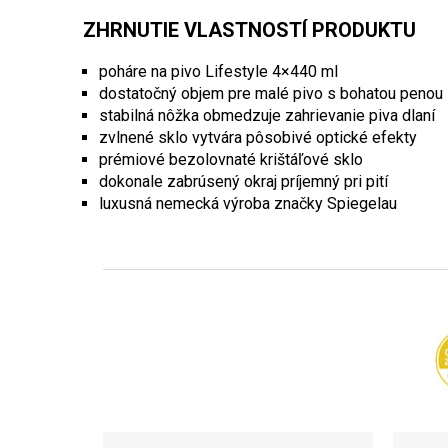
ZHRNUTIE VLASTNOSTÍ PRODUKTU
poháre na pivo Lifestyle 4×440 ml
dostatočný objem pre malé pivo s bohatou penou
stabilná nôžka obmedzuje zahrievanie piva dlaní
zvlnené sklo vytvára pôsobivé optické efekty
prémiové bezolovnaté krištáľové sklo
dokonale zabrúsený okraj príjemný pri pití
luxusná nemecká výroba značky Spiegelau
Z
á
p
ä
t
i
e