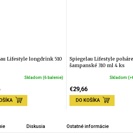
au Lifestyle longdrink 510
Spiegelau Lifestyle pohár
šampanské 310 ml 4 ks
Skladom
(6 balenie)
Skladom
(>
6
€29,66
OŠÍKA
DO KOŠÍKA
ie
Diskusia
Ostatné informácie