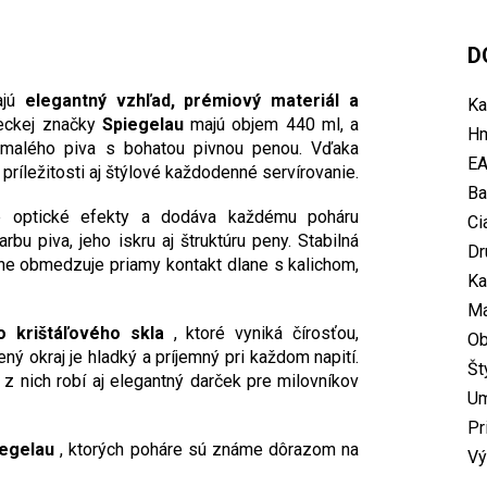
D
ajú
elegantný vzhľad, prémiový materiál a
Ka
eckej značky
Spiegelau
majú objem 440 ml, a
Hm
e malého piva s bohatou pivnou penou. Vďaka
E
ríležitosti aj štýlové každodenné servírovanie.
Ba
 optické efekty a dodáva každému poháru
Ci
rbu piva, jeho iskru aj štruktúru peny. Stabilná
Dr
sne obmedzuje priamy kontakt dlane s kalichom,
Ka
Ma
o krištáľového skla
, ktoré vyniká čírosťou,
O
 okraj je hladký a príjemný pri každom napití.
Št
z nich robí aj elegantný darček pre milovníkov
U
Pr
iegelau
, ktorých poháre sú známe dôrazom na
Vý