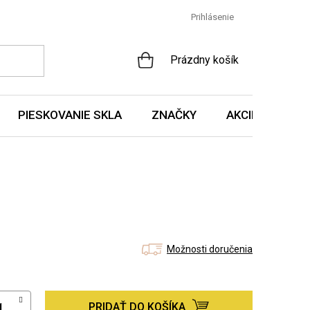
Prihlásenie
NÁKUPNÝ
Prázdny košík
KOŠÍK
PIESKOVANIE SKLA
ZNAČKY
AKCIE A NOVIN
Možnosti doručenia
PRIDAŤ DO KOŠÍKA