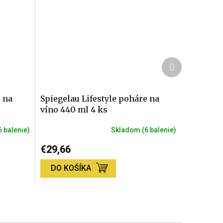
Ďalší
produkt
e na
Spiegelau Lifestyle poháre na
víno 440 ml 4 ks
6 balenie)
Skladom
(6 balenie)
€29,66
DO KOŠÍKA