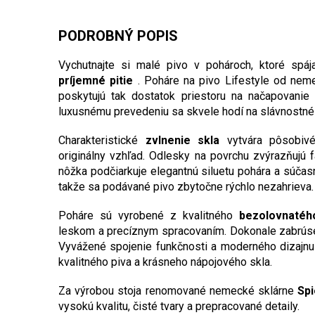
PODROBNÝ POPIS
Vychutnajte si malé pivo v pohároch, ktoré spáj
príjemné pitie
. Poháre na pivo Lifestyle od nem
poskytujú tak dostatok priestoru na načapovani
luxusnému prevedeniu sa skvele hodí na slávnostné p
Charakteristické
zvlnenie skla
vytvára pôsobivé
originálny vzhľad. Odlesky na povrchu zvýrazňujú fa
nôžka podčiarkuje elegantnú siluetu pohára a súča
takže sa podávané pivo zbytočne rýchlo nezahrieva.
Poháre sú vyrobené z kvalitného
bezolovnatéh
leskom a precíznym spracovaním. Dokonale zabrúsený
Vyvážené spojenie funkčnosti a moderného dizajnu 
kvalitného piva a krásneho nápojového skla.
Za výrobou stoja renomované nemecké sklárne
Sp
vysokú kvalitu, čisté tvary a prepracované detaily.