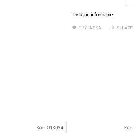
Detailné informácie
OPÝTAŤ SA
STRÁŽI
Kód:
O13034
Kód