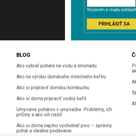
Vložením e-mailu súhlasí
PRIHLÁSIŤ SA
BLOG
Č
Ako vybrať poháre na vodu a limonádu
P
a
Ako na výrobu domáceho mliečneho kefíru
A
Ako si pripraviť domácu kombuchu
Š
Ako si doma pripraviť vodný kefír
Af
Umývanie pohárov v umývačke: Problémy, ich
príčiny a ako ich riešiť
Ako si doma naplno vychutnať pivo – správny
pohár a ideálne podávanie