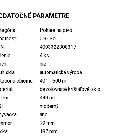
ODATOČNÉ PARAMETRE
tegória
:
Poháre na pivo
otnosť
:
0.83 kg
AN
:
4003322308317
lenie
:
4 ks
ach
:
nie
uh skla
:
automatická výroba
tegória objemu
:
401 - 600 ml
teriál
:
bezolovnaté krištáľové sklo
bjem
:
440 ml
ýl
:
moderný
mývačka
:
áno
iemer
:
79 mm
ška
:
187 mm