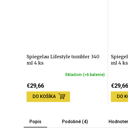
Spiegelau Lifestyle tumbler 340
Spiegel
ml 4 ks
ml 4 ks
Skladom
(>6 balenie)
€29,66
€29,6
DO KOŠÍKA
DO K
Popis
Podobné (4)
Hodnoten