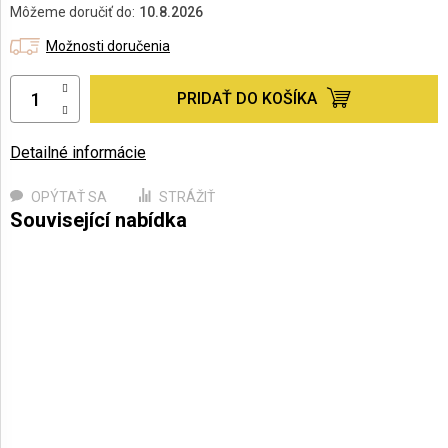
cena:
Môžeme doručiť do:
10.8.2026
Možnosti doručenia
PRIDAŤ DO KOŠÍKA
Detailné informácie
OPÝTAŤ SA
STRÁŽIŤ