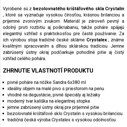
Vyrobené sú z
bezolovnatého krištáľového skla Crystalin
, ktoré sa vyznačuje vysokou čírosťou, krásnou brilanciou a
príjemne zvonivým zvukom. Materiál je zároveň pevný a
odolný proti rozbitiu aj poškriabaniu, takže poháre spájajú
elegantný vzhľad s praktickosťou pre časté používanie. Za
ich výrobou stoja tradičné české sklárne
Crystalex
, známe
kvalitným spracovaním a dlhou sklárskou tradíciou. Jemne
zabrúsený ústny okraj podčiarkuje pohodlné pitie aj čistý
vzhľad celého pohára.
ZHRNUTIE VLASTNOTÍ PRODUKTU
pivné poháre na nôžke Sandra 6x380 ml
ideálny objem na malé pivo s priestorom na penu
vhodné na degustácie, pivné špeciály aj ležiaky
moderný tvar kalíška na elegantnej stopke
jemne zabrúsený ústny okraj pre príjemné pitie
bezolovnaté krištáľové sklo Crystalin s vysokou brilanciou
tradičná česká výroba Crystalex s vysokou odolnosťou