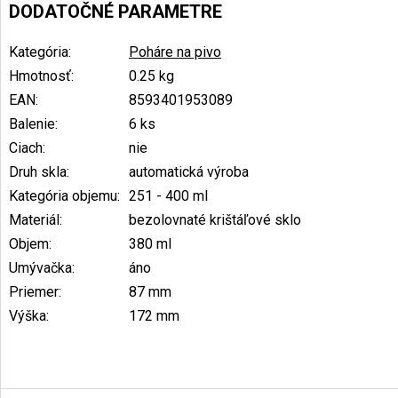
DODATOČNÉ PARAMETRE
Kategória
:
Poháre na pivo
Hmotnosť
:
0.25 kg
EAN
:
8593401953089
Balenie
:
6 ks
Ciach
:
nie
Druh skla
:
automatická výroba
Kategória objemu
:
251 - 400 ml
Materiál
:
bezolovnaté krištáľové sklo
Objem
:
380 ml
Umývačka
:
áno
Priemer
:
87 mm
Výška
:
172 mm
Z
á