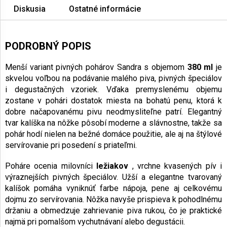
Diskusia
Ostatné informácie
PODROBNÝ POPIS
Menší variant pivných pohárov Sandra s objemom
380 ml
je
skvelou voľbou na podávanie malého piva, pivných špeciálov
i degustačných vzoriek. Vďaka premyslenému objemu
zostane v pohári dostatok miesta na bohatú penu, ktorá k
dobre načapovanému pivu neodmysliteľne patrí. Elegantný
tvar kalíška na nôžke pôsobí moderne a slávnostne, takže sa
pohár hodí nielen na bežné domáce použitie, ale aj na štýlové
servírovanie pri posedení s priateľmi.
Poháre ocenia milovníci
ležiakov
, vrchne kvasených pív i
výraznejších pivných špeciálov. Užší a elegantne tvarovaný
kalíšok pomáha vyniknúť farbe nápoja, pene aj celkovému
dojmu zo servírovania. Nôžka navyše prispieva k pohodlnému
držaniu a obmedzuje zahrievanie piva rukou, čo je praktické
najmä pri pomalšom vychutnávaní alebo degustácii.