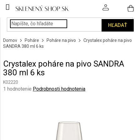
Prejsť
na
obsah
HĽADAŤ
POHÁRE
Domov
Poháre
Poháre na pivo
Crystalex poháre na pivo
PODÁVANIE
SANDRA 380 ml 6 ks
NÁPOJOV
Crystalex poháre na pivo SANDRA
KUCHYŇA
380 ml 6 ks
A
INTERIÉR
K02220
Priemerné
1 hodnotenie
Podrobnosti hodnotenia
PERSONALIZOVANÉ
hodnotenie
DARČEKY
produktu
je
5,0
PIESKOVANIE
SKLA
z
5
hviezdičiek.
ZNAČKY