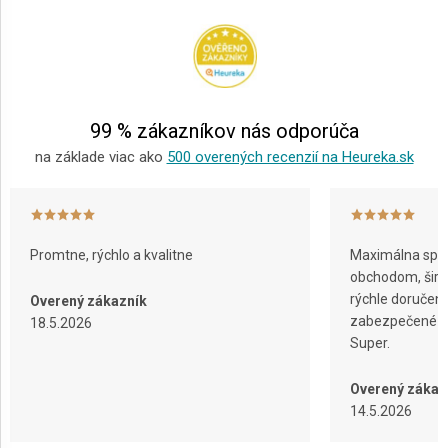
p
ä
t
i
e
99 % zákazníkov nás odporúča
na základe viac ako
500 overených recenzií na Heureka.sk
Promtne, rýchlo a kvalitne
Maximálna spok
obchodom, širok
rýchle doručeni
Overený zákazník
zabezpečené ba
18.5.2026
Super.
Overený zákaz
14.5.2026