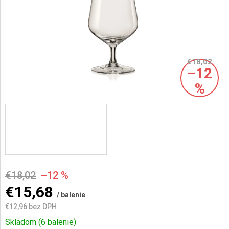
AKCIE
A
NOVINKY
€18,02
–12
Prihlásenie
%
€18,02
–12 %
€15,68
/ balenie
€12,96 bez DPH
Jednotková
Skladom
(6 balenie)