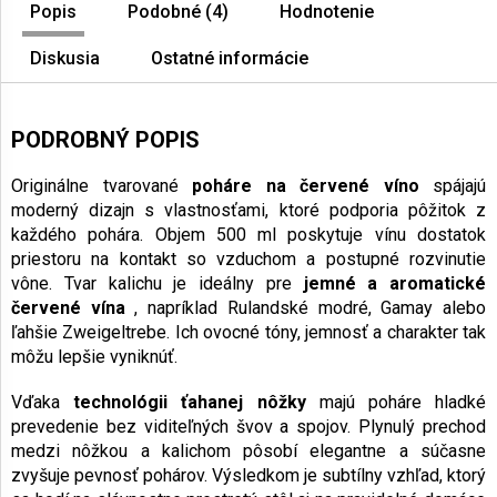
Popis
Podobné (4)
Hodnotenie
Diskusia
Ostatné informácie
PODROBNÝ POPIS
Originálne tvarované
poháre na červené víno
spájajú
moderný dizajn s vlastnosťami, ktoré podporia pôžitok z
každého pohára. Objem 500 ml poskytuje vínu dostatok
priestoru na kontakt so vzduchom a postupné rozvinutie
vône. Tvar kalichu je ideálny pre
jemné a aromatické
červené vína
, napríklad Rulandské modré, Gamay alebo
ľahšie Zweigeltrebe. Ich ovocné tóny, jemnosť a charakter tak
môžu lepšie vyniknúť.
Vďaka
technológii ťahanej nôžky
majú poháre hladké
prevedenie bez viditeľných švov a spojov. Plynulý prechod
medzi nôžkou a kalichom pôsobí elegantne a súčasne
zvyšuje pevnosť pohárov. Výsledkom je subtílny vzhľad, ktorý