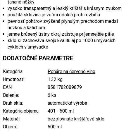
ťahané nôžky
vysoko transparentný a lesklý krištáľ s krásnym zvukom
použitá sklovina je veľmi odolná proti rozbitiu
pevnosť pohárov zvýšená plynulým prechodom medzi
nôžkou a kalichom
jemne brúsený ústny okraj zaisťuje príjemnejšie pitie
sklo si zachováva svoju kvalitu aj po 1000 umývacích
cykloch v umývačke
DODATOČNÉ PARAMETRE
Kategória
:
Poháre na červené víno
Hmotnosť
:
1.32 kg
EAN
:
8581782089879
Balenie
:
6 ks
Druh skla
:
automatická výroba
Kategória objemu
:
401 - 600 ml
Materiál
:
bezolovnaté krištáľové sklo
Objem
:
500 ml