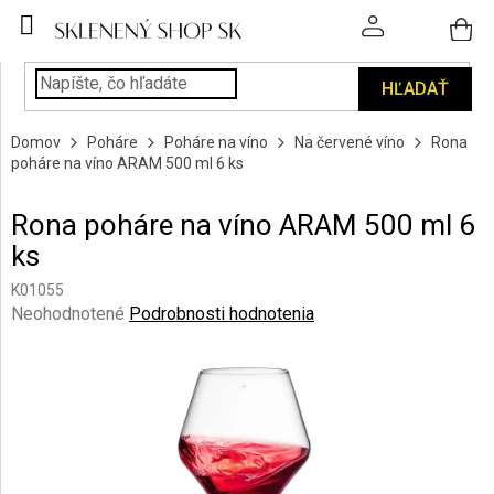
Prejsť
na
obsah
HĽADAŤ
POHÁRE
Domov
Poháre
Poháre na víno
Na červené víno
Rona
PODÁVANIE
poháre na víno ARAM 500 ml 6 ks
NÁPOJOV
Rona poháre na víno ARAM 500 ml 6
KUCHYŇA
ks
A
INTERIÉR
K01055
Priemerné
Neohodnotené
Podrobnosti hodnotenia
PERSONALIZOVANÉ
hodnotenie
DARČEKY
produktu
je
0,0
PIESKOVANIE
SKLA
z
5
hviezdičiek.
ZNAČKY