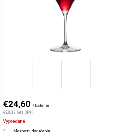
AKCIE
A
NOVINKY
Prihlásenie
€24,60
/ balenie
€20,33 bez DPH
Jednotková
Vypredané
cena:
Možnosti doručenia