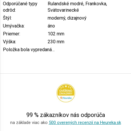
Odporúčané typy
Rulandské modré, Frankovka,
odrôd
:
Svätovarinecké
Štýl
:
moderný, dizajnový
Umývačka
:
áno
Priemer
:
102 mm
Výška
:
230 mm
Položka bola vypredaná…
Z
á
p
ä
t
i
e
99 % zákazníkov nás odporúča
na základe viac ako
500 overených recenzií na Heureka.sk