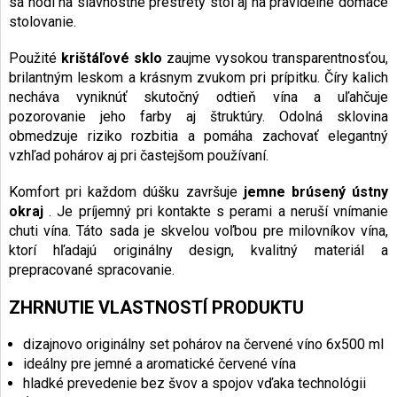
sa hodí na slávnostne prestretý stôl aj na pravidelné domáce
stolovanie.
Použité
krištáľové sklo
zaujme vysokou transparentnosťou,
brilantným leskom a krásnym zvukom pri prípitku. Číry kalich
necháva vyniknúť skutočný odtieň vína a uľahčuje
pozorovanie jeho farby aj štruktúry. Odolná sklovina
obmedzuje riziko rozbitia a pomáha zachovať elegantný
vzhľad pohárov aj pri častejšom používaní.
Komfort pri každom dúšku završuje
jemne brúsený ústny
okraj
. Je príjemný pri kontakte s perami a neruší vnímanie
chuti vína. Táto sada je skvelou voľbou pre milovníkov vína,
ktorí hľadajú originálny design, kvalitný materiál a
prepracované spracovanie.
ZHRNUTIE VLASTNOSTÍ PRODUKTU
dizajnovo originálny set pohárov na červené víno 6x500 ml
ideálny pre jemné a aromatické červené vína
hladké prevedenie bez švov a spojov vďaka technológii