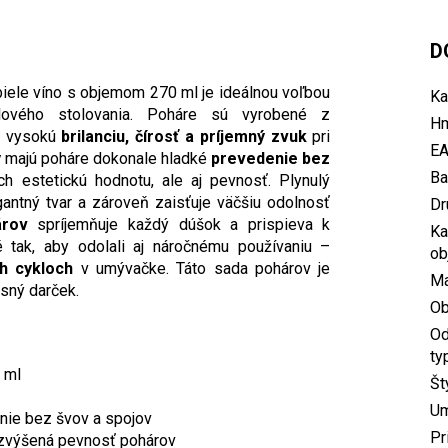
D
biele víno s objemom 270 ml je ideálnou voľbou
Ka
lového stolovania. Poháre sú vyrobené z
Hm
je vysokú
brilanciu, čírosť a príjemný zvuk
pri
E
y
majú poháre dokonale hladké
prevedenie bez
Ba
ch estetickú hodnotu, ale aj pevnosť. Plynulý
antný tvar a zároveň zaisťuje väčšiu odolnosť
Dr
árov
spríjemňuje každý dúšok a prispieva k
Ka
é tak, aby odolali aj náročnému používaniu –
ob
ch cykloch
v umývačke. Táto sada pohárov je
Ma
usný darček.
O
Od
ty
 ml
Št
U
nie bez švov a spojov
Pr
 zvýšená pevnosť pohárov