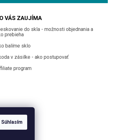
O VÁS ZAUJÍMA
ieskovanie do skla - možnosti objednania a
ko prebieha
ko balíme sklo
koda v zásilke - ako postupovať
filiate program
Súhlasím