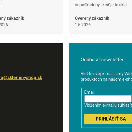
.
nepoškodený i keď je to sklo.
ený zákazník
Overený zákazník
2026
1.5.2026
Odoberať newsletter
Vložte svoj e-mail a my Vá
fo
@
sklenenyshop.sk
produktoch na našom e-sh
Email
Vložením e-mailu súhlasí
PRIHLÁSIŤ SA