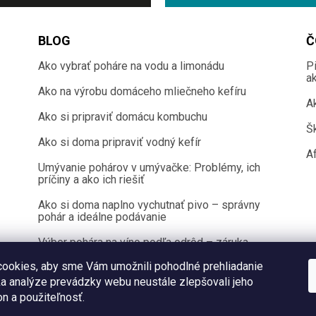
BLOG
Č
Ako vybrať poháre na vodu a limonádu
P
a
Ako na výrobu domáceho mliečneho kefíru
A
Ako si pripraviť domácu kombuchu
Š
Ako si doma pripraviť vodný kefír
Af
Umývanie pohárov v umývačke: Problémy, ich
príčiny a ako ich riešiť
Ako si doma naplno vychutnať pivo – správny
pohár a ideálne podávanie
Výber pohára na víno podľa odrôd – záruka
100 % chuťového zážitku
ookies, aby sme Vám umožnili pohodlné prehliadanie
a analýze prevádzky webu neustále zlepšovali jeho
on a použiteľnosť.