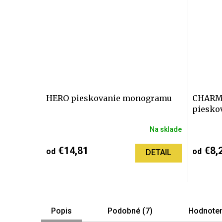
HERO pieskovanie monogramu
CHARM
pieskov
Na sklade
Priemer
hodnote
€14,81
€8,
od
od
DETAIL
produktu
je
5,0
z
5
hviezdič
Popis
Podobné (7)
Hodnoten