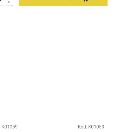
Ť
:
K01059
Kód:
K01053