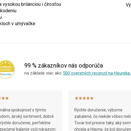
 vysokou brilanciou i čírosťou
Vý
škodeniu
u
ykloch v umývačke
99 % zákazníkov nás odporúča
na základe viac ako
500 overených recenzií na Heureka.
álna spokojnosť s týmto
Rýchle doručenie, výborne
dom, široký sortiment, dobré
zabalené, čo niekde vôbec neb
 rýchle doručenie, perfektne
Tovar bol presne taký, aký som
pečené balenie voči nárazom.
chcela a hlavne, že bol doruče