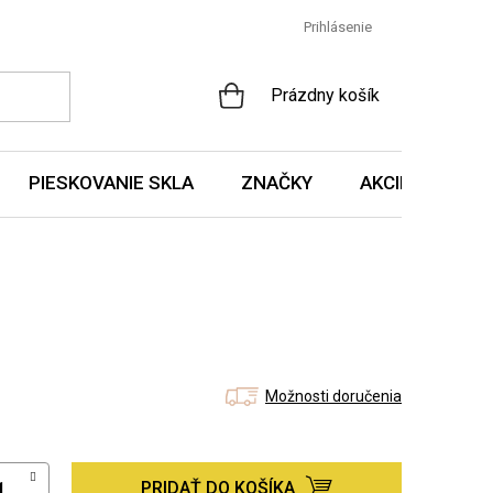
Prihlásenie
NÁKUPNÝ
Prázdny košík
KOŠÍK
PIESKOVANIE SKLA
ZNAČKY
AKCIE A NOVIN
Možnosti doručenia
PRIDAŤ DO KOŠÍKA