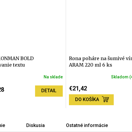
ONMAN BOLD
Rona poháre na šumivé ví
anie textu
ARAM 220 ml 6 ks
Na sklade
Skladom
(
né
nie
€21,42
28
DETAIL
DO KOŠÍKA
iek.
ie
Diskusia
Ostatné informácie