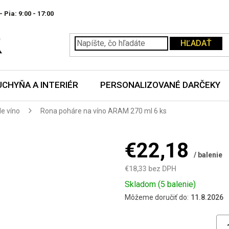
- Pia:
HĽADAŤ
UCHYŇA A INTERIÉR
PERSONALIZOVANÉ DARČEKY
le víno
Rona poháre na víno ARAM 270 ml 6 ks
€22,18
/ balenie
€18,33 bez DPH
Jednotková
Skladom
(5 balenie)
cena:
Môžeme doručiť do:
11.8.2026