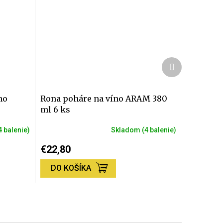
Ďalší
produkt
no
Rona poháre na víno ARAM 380
ml 6 ks
4 balenie)
Skladom
(4 balenie)
€22,80
DO KOŠÍKA