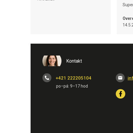
Super
Over
14.5.
Kontakt
+421 222205104
in