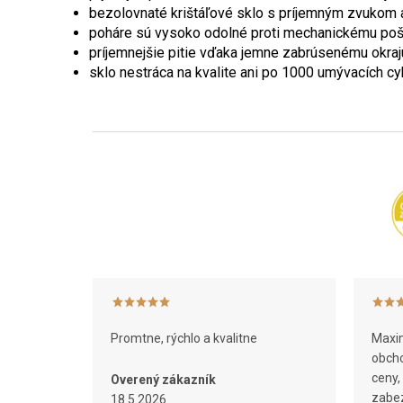
bezolovnaté krištáľové sklo s príjemným zvukom a
poháre sú vysoko odolné proti mechanickému po
príjemnejšie pitie vďaka jemne zabrúsenému okraj
sklo nestráca na kvalite ani po 1000 umývacích c
Z
á
p
ä
t
i
e
Promtne, rýchlo a kvalitne
Maxim
obcho
ceny,
Overený zákazník
zabez
18.5.2026