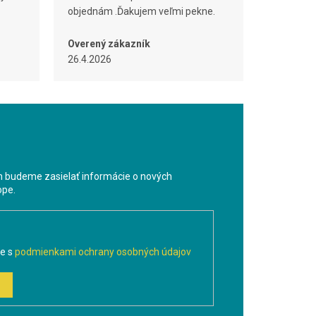
objednám .Ďakujem veľmi pekne.
Overený zákazník
26.4.2026
m budeme zasielať informácie o nových
ope.
te s
podmienkami ochrany osobných údajov