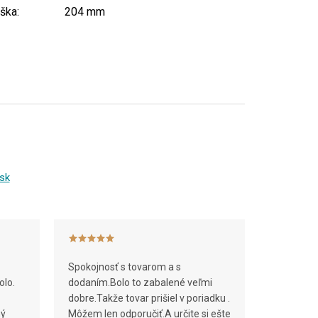
ška
:
204 mm
sk
Spokojnosť s tovarom a s
olo.
dodaním.Bolo to zabalené veľmi
dobre.Takže tovar prišiel v poriadku .
ný
Môžem len odporučiť.A určite si ešte