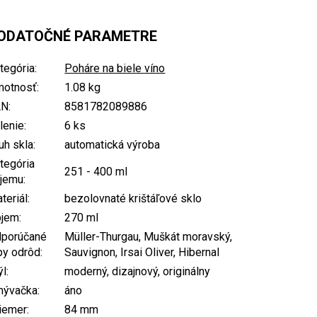
ODATOČNÉ PARAMETRE
tegória
:
Poháre na biele víno
otnosť
:
1.08 kg
AN
:
8581782089886
lenie
:
6 ks
uh skla
:
automatická výroba
tegória
251 - 400 ml
jemu
:
teriál
:
bezolovnaté krištáľové sklo
bjem
:
270 ml
porúčané
Müller-Thurgau, Muškát moravský,
py odrôd
:
Sauvignon, Irsai Oliver, Hibernal
ýl
:
moderný, dizajnový, originálny
mývačka
:
áno
iemer
:
84 mm