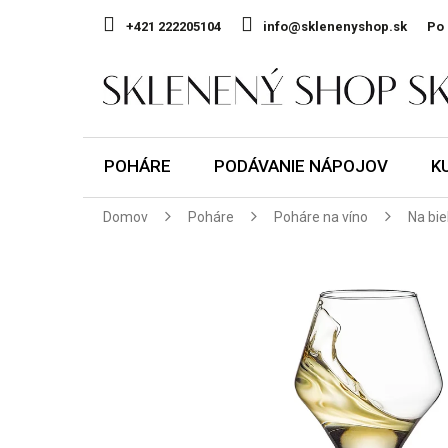
Prejsť
na
+421 222205104
info@sklenenyshop.sk
Po 
obsah
POHÁRE
PODÁVANIE NÁPOJOV
K
Domov
Poháre
Poháre na víno
Na bie