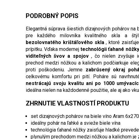
PODROBNÝ POPIS
Elegantná súprava šiestich dizajnových pohárov na 
pre každého milovníka kvalitného skla a štý
bezolovnatého krištáľového skla
, ktoré zaisťu
prípitku. Vďaka modernej
technológii ťahané nôžk
viditeľných švov a spojov
, čo nielen zvyšuje i
prechod medzi nôžkou a kalichom podčiarkuje eleg
proti poškodeniu. Jemne
zabrúsený okraj poh
celkovému komfortu pri pití. Poháre sú navrhnut
nestrácajú svoju kvalitu ani po 1000 umývací
ideálna nielen na každodenné použitie, ale aj ako vk
ZHRNUTIE VLASTNOSTÍ PRODUKTU
set dizajnových pohárov na biele víno Aram 6x270
ideálny pohár na ľahké a svieže biele vína
technológia ťahané nôžky zaisťuje hladké prevede
plynulým prechodom medzi nôžkou a kalichom je