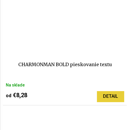
CHARMONMAN BOLD pieskovanie textu
Priemerné
Na sklade
hodnotenie
produktu
€8,28
od
DETAIL
je
5,0
z
5
hviezdičiek.