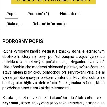
hviezdičiek.
Popis
Podobné (1)
Hodnotenie
Diskusia
Ostatné informácie
PODROBNÝ POPIS
Ručne vyrobená karafa
Pegasus
značky
Rona
je jedinečným
doplnkom, ktorý na prvý pohľad zaujme svojou výraznou
estetikou a umeleckým poňatím. Jej elegantne tvarované
línie pôsobia ako moderná sklenená plastika, vďaka čomu sa
stáva nielen praktickou pomôckou pri servírovaní vína, ale aj
výrazným dizajnovým prvkom v interiéri. Rovnako dobre sa
hodí aj ako
štýlová dekorácia či originálna váza
, ktorá
pozdvihne atmosféru každej miestnosti.
Karafa je zhotovená z
fúkaného krištáľového skla
Krystalin
, ktoré sa vyznačuje vysokou čistotou, brilanciou a