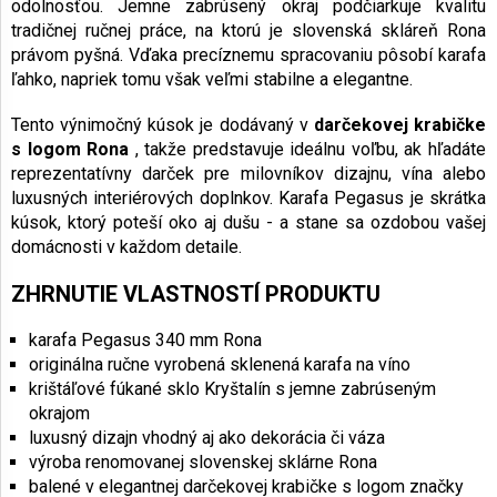
odolnosťou. Jemne zabrúsený okraj podčiarkuje kvalitu
tradičnej ručnej práce, na ktorú je slovenská skláreň Rona
právom pyšná. Vďaka precíznemu spracovaniu pôsobí karafa
ľahko, napriek tomu však veľmi stabilne a elegantne.
Tento výnimočný kúsok je dodávaný v
darčekovej krabičke
s logom Rona
, takže predstavuje ideálnu voľbu, ak hľadáte
reprezentatívny darček pre milovníkov dizajnu, vína alebo
luxusných interiérových doplnkov. Karafa Pegasus je skrátka
kúsok, ktorý poteší oko aj dušu - a stane sa ozdobou vašej
domácnosti v každom detaile.
ZHRNUTIE VLASTNOSTÍ PRODUKTU
karafa Pegasus 340 mm Rona
originálna ručne vyrobená sklenená karafa na víno
krištáľové fúkané sklo Kryštalín s jemne zabrúseným
okrajom
luxusný dizajn vhodný aj ako dekorácia či váza
výroba renomovanej slovenskej sklárne Rona
balené v elegantnej darčekovej krabičke s logom značky