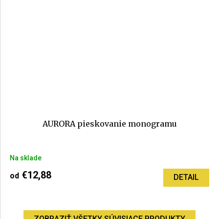
AURORA pieskovanie monogramu
Priemerné
Na sklade
hodnotenie
produktu
€12,88
od
DETAIL
je
5,0
z
5
ZOBRAZIŤ VŠETKY SÚVISIACE PRODUKTY