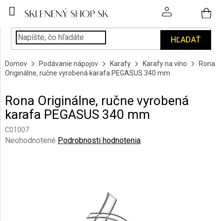
Prejsť
na
obsah
HĽADAŤ
POHÁRE
Domov
Podávanie nápojov
Karafy
Karafy na víno
Rona
PODÁVANIE
Originálne, ručne vyrobená karafa PEGASUS 340 mm
NÁPOJOV
Rona Originálne, ručne vyrobená
KUCHYŇA
karafa PEGASUS 340 mm
A
INTERIÉR
C01007
Priemerné
Neohodnotené
Podrobnosti hodnotenia
PERSONALIZOVANÉ
hodnotenie
DARČEKY
produktu
je
0,0
PIESKOVANIE
SKLA
z
5
hviezdičiek.
ZNAČKY