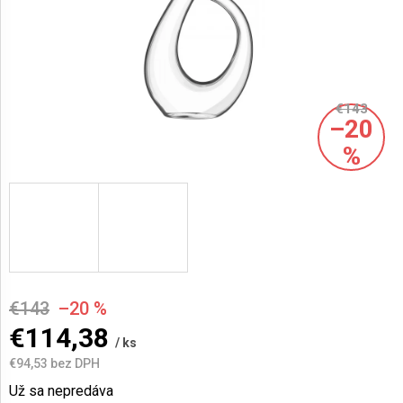
AKCIE
A
NOVINKY
€143
–20
Prihlásenie
%
€143
–20 %
€114,38
/ ks
€94,53 bez DPH
Jednotková
Už sa nepredáva