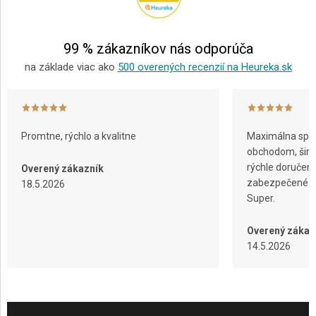
t
i
e
99 % zákazníkov nás odporúča
na základe viac ako
500 overených recenzií na Heureka.sk
Promtne, rýchlo a kvalitne
Maximálna spok
obchodom, širok
rýchle doručeni
Overený zákazník
zabezpečené ba
18.5.2026
Super.
Overený zákaz
14.5.2026