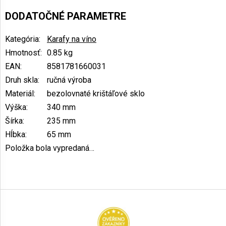
DODATOČNÉ PARAMETRE
Kategória
:
Karafy na víno
Hmotnosť
:
0.85 kg
EAN
:
8581781660031
Druh skla
:
ručná výroba
Materiál
:
bezolovnaté krištáľové sklo
Výška
:
340 mm
Šírka
:
235 mm
Hĺbka
:
65 mm
Položka bola vypredaná…
Z
á
p
ä