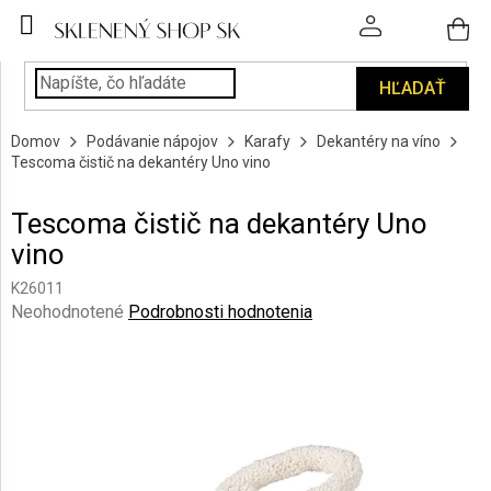
Prejsť
na
obsah
HĽADAŤ
POHÁRE
Domov
Podávanie nápojov
Karafy
Dekantéry na víno
PODÁVANIE
Tescoma čistič na dekantéry Uno vino
NÁPOJOV
Tescoma čistič na dekantéry Uno
KUCHYŇA
vino
A
INTERIÉR
K26011
Priemerné
Neohodnotené
Podrobnosti hodnotenia
PERSONALIZOVANÉ
hodnotenie
DARČEKY
produktu
je
0,0
PIESKOVANIE
SKLA
z
5
hviezdičiek.
ZNAČKY