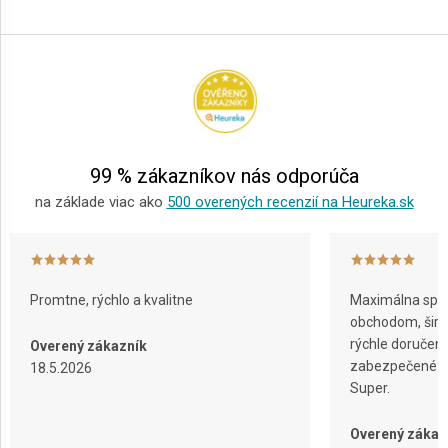
Z
á
p
ä
t
i
e
99 % zákazníkov nás odporúča
na základe viac ako
500 overených recenzií na Heureka.sk
Promtne, rýchlo a kvalitne
Maximálna spok
obchodom, širok
rýchle doručeni
Overený zákazník
zabezpečené ba
18.5.2026
Super.
Overený zákaz