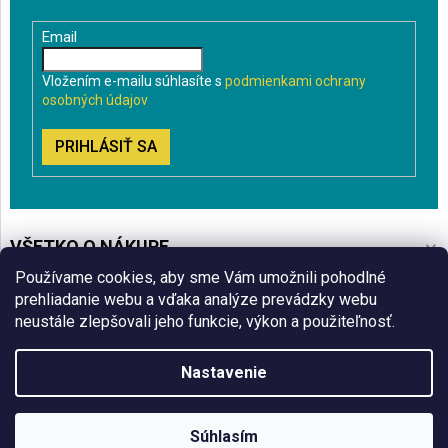
Email
Vložením e-mailu súhlasíte s
podmienkami ochrany
osobných údajov
PRIHLÁSIŤ SA
VŠETKO O NÁKUPE
Používame cookies, aby sme Vám umožnili pohodlné
BLOG
prehliadanie webu a vďaka analýze prevádzky webu
neustále zlepšovali jeho funkcie, výkon a použiteľnosť.
ČO VÁS ZAUJÍMA
Nastavenie
Copyright 2026
Sklenenyshop.sk
. Všetky práva vyhradené.
Súhlasím
Vytvoril Shoptet