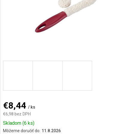
AKCIE
A
NOVINKY
Prihlásenie
€8,44
/ ks
€6,98 bez DPH
Jednotková
Skladom
(6 ks)
cena:
Môžeme doručiť do:
11.8.2026