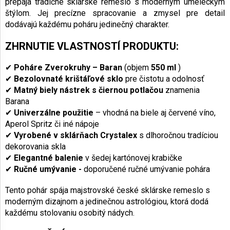
prepája tradičné sklárske remeslo s moderným umeleckým
štýlom. Jej precízne spracovanie a zmysel pre detail
dodávajú každému poháru jedinečný charakter.
ZHRNUTIE VLASTNOSTÍ PRODUKTU:
✔
Poháre Zverokruhy – Baran
(objem
550 ml
)
✔
Bezolovnaté krištáľové sklo
pre čistotu a odolnosť
✔
Matný biely nástrek s čiernou potlačou
znamenia
Barana
✔
Univerzálne použitie
– vhodná na biele aj červené víno,
Aperol Spritz či iné nápoje
✔
Vyrobené v sklárňach Crystalex
s dlhoročnou tradíciou
dekorovania skla
✔
Elegantné balenie
v šedej kartónovej krabičke
✔
Ručné umývanie -
doporučené ručné umývanie pohára
Tento pohár spája majstrovské české sklárske remeslo s
moderným dizajnom a jedinečnou astrológiou, ktorá dodá
každému stolovaniu osobitý nádych.