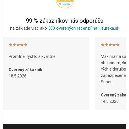
t
i
e
99 % zákazníkov nás odporúča
na základe viac ako
500 overených recenzií na Heureka.sk
Promtne, rýchlo a kvalitne
Maximálna spok
obchodom, širok
rýchle doručeni
Overený zákazník
zabezpečené ba
18.5.2026
Super.
Overený zákaz
14.5.2026