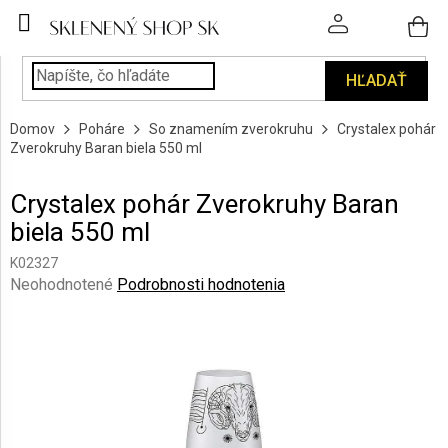
Prejsť
na
obsah
HĽADAŤ
POHÁRE
Domov
Poháre
So znamením zverokruhu
Crystalex pohár
PODÁVANIE
Zverokruhy Baran biela 550 ml
NÁPOJOV
Crystalex pohár Zverokruhy Baran
KUCHYŇA
biela 550 ml
A
INTERIÉR
K02327
Priemerné
Neohodnotené
Podrobnosti hodnotenia
PERSONALIZOVANÉ
hodnotenie
DARČEKY
produktu
je
0,0
PIESKOVANIE
SKLA
z
5
hviezdičiek.
ZNAČKY