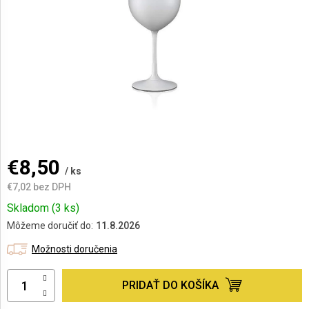
AKCIE
A
NOVINKY
Prihlásenie
€8,50
/ ks
€7,02 bez DPH
Jednotková
Skladom
(3 ks)
cena:
Môžeme doručiť do:
11.8.2026
Možnosti doručenia
PRIDAŤ DO KOŠÍKA