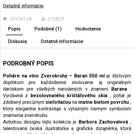
Detailné informácie
OPÝTAŤ SA
STRÁŽIŤ
Popis
Podobné (1)
Hodnotenie
Diskusia
Ostatné informácie
PODROBNÝ POPIS
Poháre na víno Zverokruhy – Baran 550 ml
je štýlovým
doplnkom pre každodenné stolovanie aj originálnym
darčekom pre všetkých narodených v znamení
Barana
.
Vyrobená z
bezolovnatého krištáľového skla
, pohár je
zdobený precíznym
sieťotlačou
na
matne bielom povrchu
,
ktorý elegantne kontrastuje s výrazným čiernym symbolom
znamenia zverokruhu.
Autorkou designu tejto kolekcie je
Barbora Zachovalová
,
talentovaná česká ilustrátorka a grafická dizajnérka, ktorá