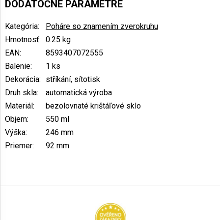
DODATOČNÉ PARAMETRE
Kategória
:
Poháre so znamením zverokruhu
Hmotnosť
:
0.25 kg
EAN
:
8593407072555
Balenie
:
1 ks
Dekorácia
:
stříkání, sítotisk
Druh skla
:
automatická výroba
Materiál
:
bezolovnaté krištáľové sklo
Objem
:
550 ml
Výška
:
246 mm
Priemer
:
92 mm
Z
á
p
ä