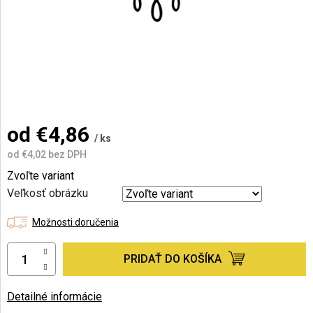
AKCIE
A
NOVINKY
Prihlásenie
od
€4,86
/ ks
od
€4,02
bez DPH
Jednotková
Zvoľte variant
cena:
Veľkosť obrázku
Možnosti doručenia
PRIDAŤ DO KOŠÍKA
Detailné informácie