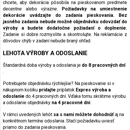
chcete, aby dekorácia pôsobila na pieskovanom predmete
decentne alebo výrazne.
Požiadavky na umiestnenie
dekorácie uvádzajte do zadania pieskovania.
Bez
jasného zadania nebude možné objednávku odovzdať do
výroby a budete dodatočne požiadaní o doplnenie.
Zadanie si dobre rozmyslite a skontrolujte. Na reklamácie z
dôvodov chýb v zadaní nebude braný ohľad.
LEHOTA VÝROBY A ODOSLANIE
Štandardná doba výroby a odoslania je
do 8 pracovných dní
.
Potrebujete objednávku rýchlejšie? Na pieskovanie si v
nákupnom košíku
pridajte
príplatok
Expres výroba a
odoslanie
do 4 pracovných dní. Vďaka tomu skrátime výrobu
a odoslanie objednávky
na 4 pracovné dni
.
V rámci uvedených lehôt
sa s nami môžete dohodnúť
aj na
konkrétnom termíne odoslania. Stačí požiadavku uviesť
priamo do zadania pieskovania.