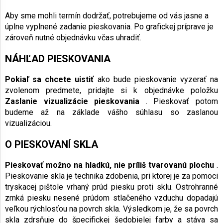
Aby sme mohli termín dodržať, potrebujeme od vás jasne a
úplne vyplnené zadanie pieskovania. Po grafickej príprave je
zároveň nutné objednávku včas uhradiť.
NÁHĽAD PIESKOVANIA
Pokiaľ sa chcete uistiť
ako bude pieskovanie vyzerať na
zvolenom predmete, pridajte si k objednávke položku
Zaslanie vizualizácie pieskovania
. Pieskovať potom
budeme až na základe vášho súhlasu so zaslanou
vizualizáciou.
O PIESKOVANÍ SKLA
Pieskovať možno na hladkú, nie príliš tvarovanú plochu
.
Pieskovanie skla je technika zdobenia, pri ktorej je za pomoci
tryskacej pištole vrhaný prúd piesku proti sklu. Ostrohranné
zrnká piesku nesené prúdom stlačeného vzduchu dopadajú
veľkou rýchlosťou na povrch skla. Výsledkom je, že sa povrch
skla zdrsňuje do špecifickej šedobielej farby a stáva sa