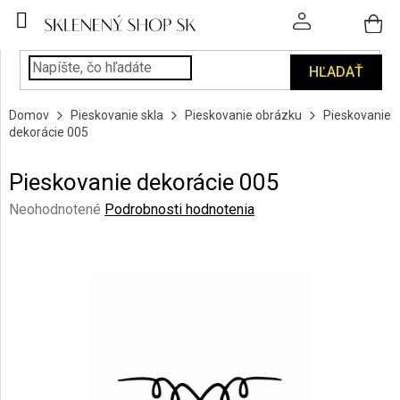
Prejsť
na
obsah
HĽADAŤ
POHÁRE
Domov
Pieskovanie skla
Pieskovanie obrázku
Pieskovanie
PODÁVANIE
dekorácie 005
NÁPOJOV
Pieskovanie dekorácie 005
KUCHYŇA
A
Priemerné
Neohodnotené
Podrobnosti hodnotenia
INTERIÉR
hodnotenie
produktu
je
PERSONALIZOVANÉ
DARČEKY
0,0
z
5
PIESKOVANIE
hviezdičiek.
SKLA
ZNAČKY