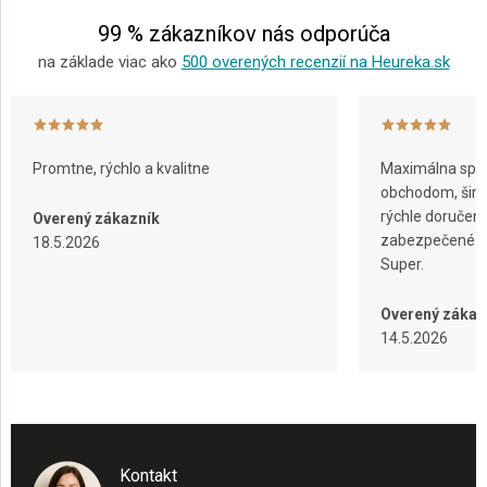
e
99 % zákazníkov nás odporúča
na základe viac ako
500 overených recenzií na Heureka.sk
Promtne, rýchlo a kvalitne
Maximálna spok
obchodom, širok
rýchle doručeni
Overený zákazník
zabezpečené ba
18.5.2026
Super.
Overený zákaz
14.5.2026
Kontakt