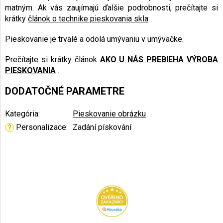
matným. Ak vás zaujímajú ďalšie podrobnosti, prečítajte si
krátky
článok o technike pieskovania skla
.
Pieskovanie je trvalé a odolá umývaniu v umývačke.
Prečítajte si krátky článok
AKO U NÁS PREBIEHA VÝROBA
PIESKOVANIA
.
DODATOČNÉ PARAMETRE
Kategória
:
Pieskovanie obrázku
Personalizace
:
Zadání pískování
?
Z
á
p
ä
t
i