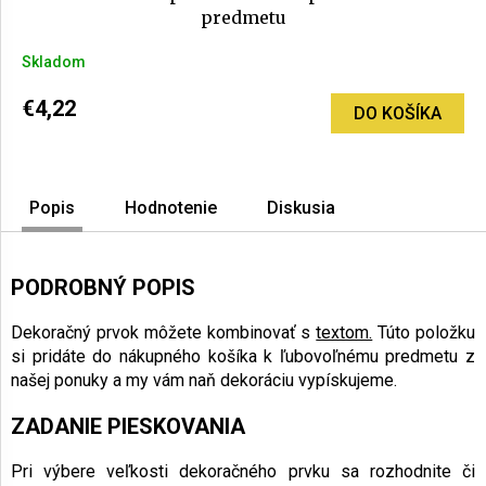
predmetu
Skladom
€4,22
DO KOŠÍKA
Popis
Hodnotenie
Diskusia
PODROBNÝ POPIS
Dekoračný prvok môžete kombinovať s
textom.
Túto položku
si pridáte do nákupného košíka k ľubovoľnému predmetu z
našej ponuky a my vám naň dekoráciu vypískujeme.
ZADANIE PIESKOVANIA
Pri výbere veľkosti dekoračného prvku sa rozhodnite či