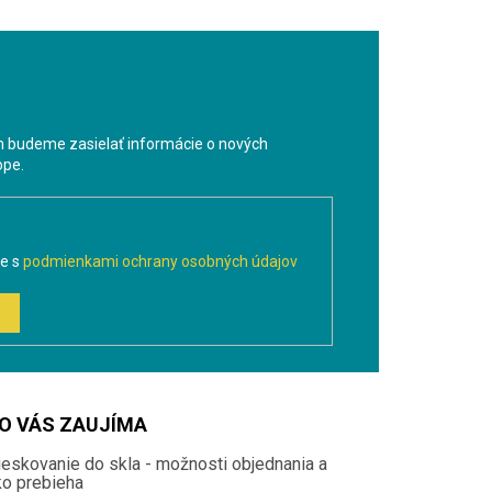
m budeme zasielať informácie o nových
ope.
te s
podmienkami ochrany osobných údajov
O VÁS ZAUJÍMA
ieskovanie do skla - možnosti objednania a
ko prebieha