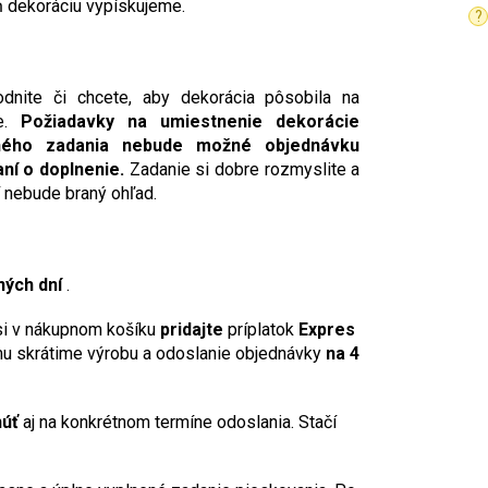
 dekoráciu vypískujeme.
?
dnite či chcete, aby dekorácia pôsobila na
ne.
Požiadavky na umiestnenie dekorácie
ného zadania nebude možné objednávku
ní o doplnenie.
Zadanie si dobre rozmyslite a
í nebude braný ohľad.
ných dní
.
 si v nákupnom košíku
pridajte
príplatok
Expres
mu skrátime výrobu a odoslanie objednávky
na 4
núť
aj na konkrétnom termíne odoslania. Stačí