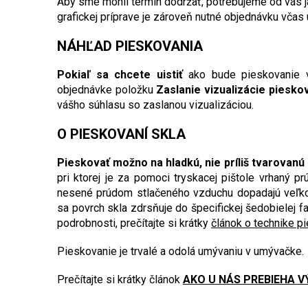
Aby sme mohli termín dodržať, potrebujeme od vás j
grafickej príprave je zároveň nutné objednávku včas 
NÁHĽAD PIESKOVANIA
Pokiaľ sa chcete uistiť
ako bude pieskovanie v
objednávke položku
Zaslanie vizualizácie piesko
vášho súhlasu so zaslanou vizualizáciou.
O PIESKOVANÍ SKLA
Pieskovať možno na hladkú, nie príliš tvarovanú
pri ktorej je za pomoci tryskacej pištole vrhaný p
nesené prúdom stlačeného vzduchu dopadajú veľkou
sa povrch skla zdrsňuje do špecifickej šedobielej f
podrobnosti, prečítajte si krátky
článok o technike p
Pieskovanie je trvalé a odolá umývaniu v umývačke.
Prečítajte si krátky článok
AKO U NÁS PREBIEHA V