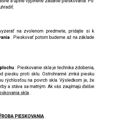
asne a úplne vyplnené zadanie pieskovania. Po
uhradiť.
yzerať na zvolenom predmete, pridajte si k
vania
. Pieskovať potom budeme až na základe
 plochu
. Pieskovanie skla je technika zdobenia,
rúd piesku proti sklu. Ostrohranné zrnká piesku
 rýchlosťou na povrch skla. Výsledkom je, že
arby a stáva sa matným. Ak vás zaujímajú ďalšie
ieskovania skla
.
ÝROBA PIESKOVANIA
.