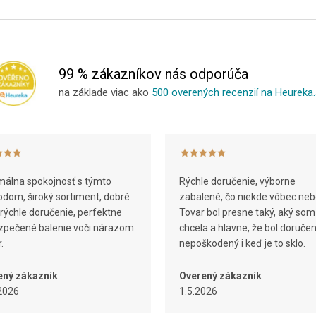
99 % zákazníkov nás odporúča
na základe viac ako
500 overených recenzií na Heureka.
álna spokojnosť s týmto
Rýchle doručenie, výborne
dom, široký sortiment, dobré
zabalené, čo niekde vôbec neb
 rýchle doručenie, perfektne
Tovar bol presne taký, aký som
pečené balenie voči nárazom.
chcela a hlavne, že bol doruče
.
nepoškodený i keď je to sklo.
ený zákazník
Overený zákazník
2026
1.5.2026