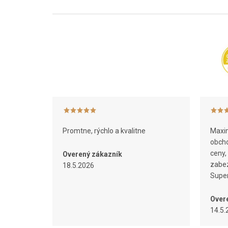
Z
á
p
ä
t
i
e
Promtne, rýchlo a kvalitne
Maxim
obcho
ceny,
Overený zákazník
zabez
18.5.2026
Super
Over
14.5.