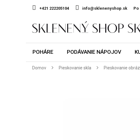
Prejsť
na
+421 222205104
info@sklenenyshop.sk
Po 
obsah
POHÁRE
PODÁVANIE NÁPOJOV
K
Domov
Pieskovanie skla
Pieskovanie obrá