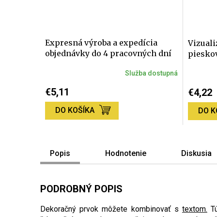
Expresná výroba a expedícia
Vizuali
objednávky do 4 pracovných dní
piesko
Služba dostupná
€5,11
€4,22
DO KOŠÍKA
DO K
Popis
Hodnotenie
Diskusia
PODROBNÝ POPIS
Dekoračný prvok môžete kombinovať s
textom.
Tú