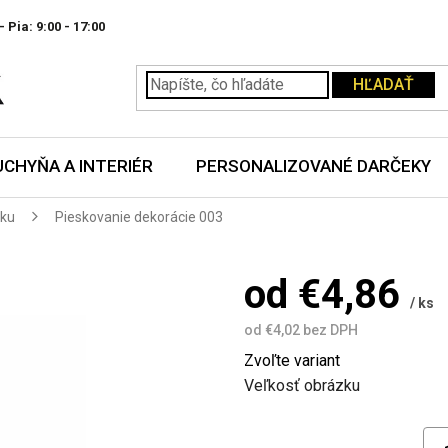
- Pia:
HĽADAŤ
UCHYŇA A INTERIÉR
PERSONALIZOVANÉ DARČEKY
zku
Pieskovanie dekorácie 003
od
€4,86
/ ks
od
€4,02
bez DPH
Jednotková
Zvoľte variant
cena:
Veľkosť obrázku