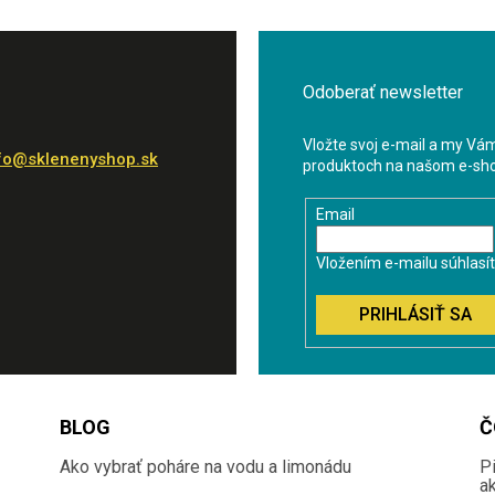
Odoberať newsletter
Vložte svoj e-mail a my Vá
fo
@
sklenenyshop.sk
produktoch na našom e-sh
Email
Vložením e-mailu súhlasí
PRIHLÁSIŤ SA
BLOG
Č
Ako vybrať poháre na vodu a limonádu
P
a