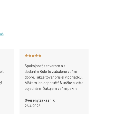
sk
Spokojnosť s tovarom a s
olo.
dodaním.Bolo to zabalené veľmi
dobre.Takže tovar prišiel v poriadku .
ný
Môžem len odporučiť.A určite si ešte
objednám .Ďakujem veľmi pekne.
Overený zákazník
26.4.2026