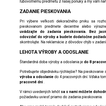
ľubovoľnému predmetu z našej ponuky a my vám naň
ZADANIE PIESKOVANIA
Pri výbere veľkosti dekoračného prvku sa rozho
pieskovanom predmete decentne alebo výraz
uvádzajte do zadania pieskovania.
Bez jas
odovzdať do výroby a budete dodatočne požiada
skontrolujte. Na reklamácie z dôvodov chýb v zadan
LEHOTA VÝROBY A ODOSLANIE
Štandardná doba výroby a odoslania je
do 8 pracov
Potrebujete objednávku rýchlejšie? Na pieskovanie
výroba a odoslanie
do 4 pracovných dní. Vďaka to
pracovné dni
.
V rámci uvedených lehôt
sa s nami môžete dohod
požiadavku uviesť priamo do zadania pieskovania.