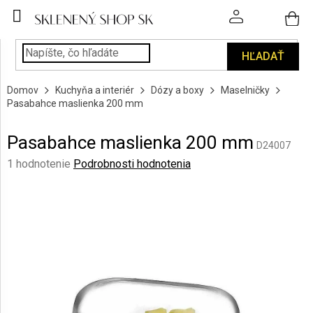
Prejsť
na
obsah
HĽADAŤ
POHÁRE
Domov
Kuchyňa a interiér
Dózy a boxy
Maselničky
PODÁVANIE
Pasabahce maslienka 200 mm
NÁPOJOV
Pasabahce maslienka 200 mm
KUCHYŇA
D24007
A
Priemerné
1 hodnotenie
Podrobnosti hodnotenia
INTERIÉR
hodnotenie
produktu
je
PERSONALIZOVANÉ
DARČEKY
5,0
z
5
PIESKOVANIE
hviezdičiek.
SKLA
ZNAČKY