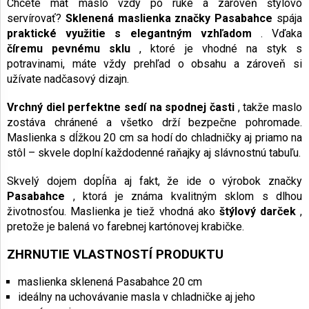
Chcete mať maslo vždy po ruke a zároveň štýlovo
servírovať?
Sklenená maslienka značky Pasabahce
spája
praktické využitie s elegantným vzhľadom
. Vďaka
číremu pevnému sklu
, ktoré je vhodné na styk s
potravinami, máte vždy prehľad o obsahu a zároveň si
užívate nadčasový dizajn.
Vrchný diel perfektne sedí na spodnej časti
, takže maslo
zostáva chránené a všetko drží bezpečne pohromade.
Maslienka s dĺžkou 20 cm sa hodí do chladničky aj priamo na
stôl – skvele doplní každodenné raňajky aj slávnostnú tabuľu.
Skvelý dojem dopĺňa aj fakt, že ide o výrobok značky
Pasabahce
, ktorá je známa kvalitným sklom s dlhou
životnosťou. Maslienka je tiež vhodná ako
štýlový darček
,
pretože je balená vo farebnej kartónovej krabičke.
ZHRNUTIE VLASTNOSTÍ PRODUKTU
maslienka sklenená Pasabahce 20 cm
ideálny na uchovávanie masla v chladničke aj jeho