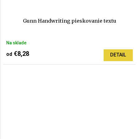
Gunn Handwriting pieskovanie textu
Priemerné
Na sklade
hodnotenie
produktu
€8,28
od
DETAIL
je
5,0
z
5
hviezdičiek.