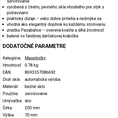
servírovanie
vyrobená z číreho, pevného skla vhodného pre styk s
potravinami
praktický dizajn – veko dobre prilieha a nešmýka sa
vhodná ako elegantný doplnok ku každému stolovaniu
značka Pasabahce – overená kvalita a dlhá životnosť
balené vo farebnej darčekovej krabičke
DODATOČNÉ PARAMETRE
Kategória
:
Maselničky
Hmotnosť
:
0.78 kg
EAN
:
8693357086692
Druh skla
:
automatická výroba
Materiál
:
bežné sklo
Použitie
:
servírovanie
Umývačka
:
áno
Šírka
:
200 mm
Výška
:
70 mm