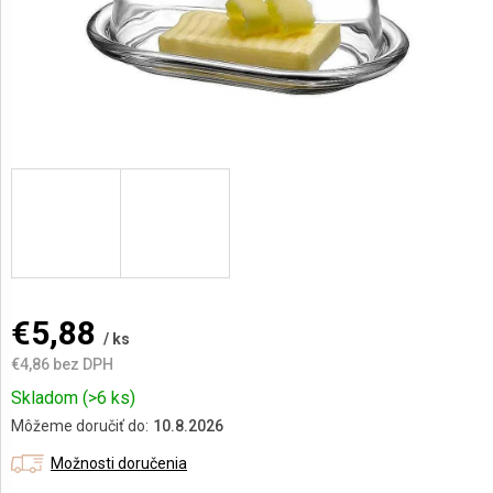
AKCIE
A
NOVINKY
Prihlásenie
€5,88
/ ks
€4,86 bez DPH
Jednotková
Skladom
(>6 ks)
cena:
Môžeme doručiť do:
10.8.2026
Možnosti doručenia