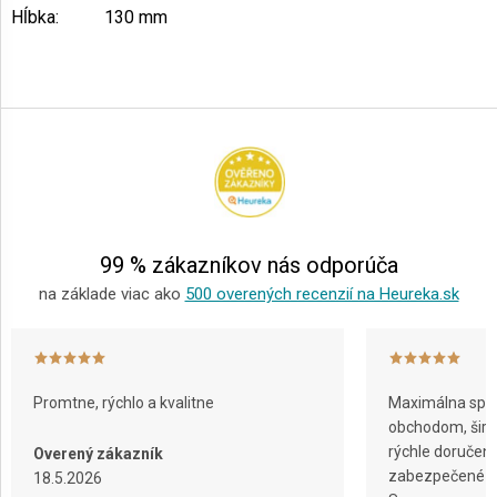
Hĺbka
:
130 mm
Z
á
p
ä
t
i
e
99 % zákazníkov nás odporúča
na základe viac ako
500 overených recenzií na Heureka.sk
Promtne, rýchlo a kvalitne
Maximálna spok
obchodom, širok
rýchle doručeni
Overený zákazník
zabezpečené ba
18.5.2026