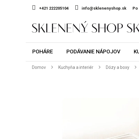
Prejsť
na
+421 222205104
info@sklenenyshop.sk
Po 
obsah
POHÁRE
PODÁVANIE NÁPOJOV
K
Domov
Kuchyňa a interiér
Dózy a boxy