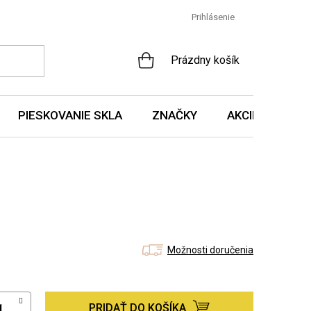
Prihlásenie
NÁKUPNÝ
Prázdny košík
KOŠÍK
PIESKOVANIE SKLA
ZNAČKY
AKCIE A NOVIN
Možnosti doručenia
PRIDAŤ DO KOŠÍKA