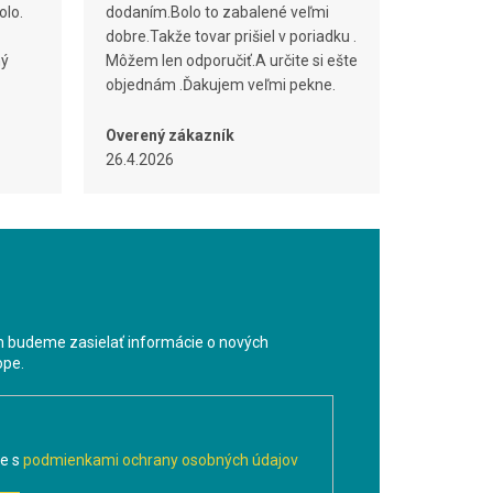
olo.
dodaním.Bolo to zabalené veľmi
dobre.Takže tovar prišiel v poriadku .
ný
Môžem len odporučiť.A určite si ešte
objednám .Ďakujem veľmi pekne.
Overený zákazník
26.4.2026
m budeme zasielať informácie o nových
ope.
te s
podmienkami ochrany osobných údajov