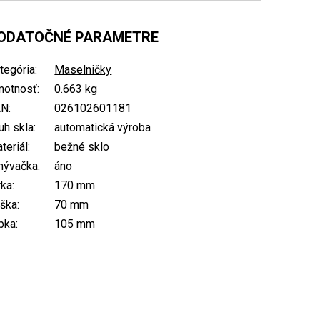
ODATOČNÉ PARAMETRE
tegória
:
Maselničky
otnosť
:
0.663 kg
AN
:
026102601181
uh skla
:
automatická výroba
teriál
:
bežné sklo
mývačka
:
áno
rka
:
170 mm
ška
:
70 mm
bka
:
105 mm