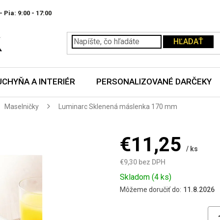
- Pia:
HĽADAŤ
UCHYŇA A INTERIÉR
PERSONALIZOVANÉ DARČEKY
Maselničky
Luminarc Sklenená máslenka 170 mm
€11,25
/ ks
€9,30 bez DPH
Jednotková
Skladom
(4 ks)
cena:
Môžeme doručiť do:
11.8.2026