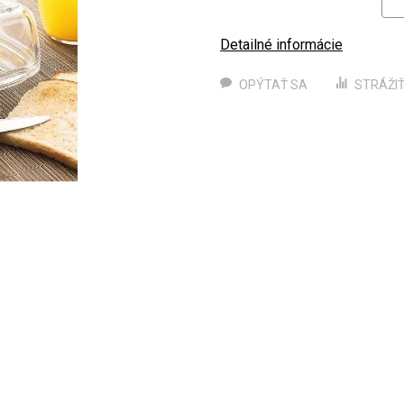
Detailné informácie
OPÝTAŤ SA
STRÁŽI