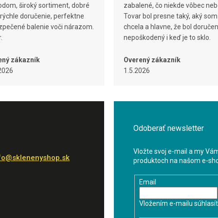
dom, široký sortiment, dobré
zabalené, čo niekde vôbec neb
 rýchle doručenie, perfektne
Tovar bol presne taký, aký som
pečené balenie voči nárazom.
chcela a hlavne, že bol doruče
.
nepoškodený i keď je to sklo.
ený zákazník
Overený zákazník
2026
1.5.2026
Odoberať newsletter
Vložte svoj e-mail a my Vá
fo
@
sklenenyshop.sk
produktoch na našom e-sh
Email
Vložením e-mailu súhlasí