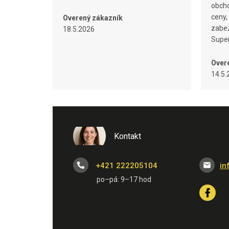
obcho
ceny,
Overený zákazník
zabez
18.5.2026
Super
Over
14.5.
Kontakt
+421 222205104
in