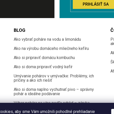
PRIHLÁSIŤ SA
BLOG
Č
Ako vybrať poháre na vodu a limonádu
P
a
Ako na výrobu domáceho mliečneho kefíru
A
Ako si pripraviť domácu kombuchu
Š
Ako si doma pripraviť vodný kefír
Af
Umývanie pohárov v umývačke: Problémy, ich
príčiny a ako ich riešiť
Ako si doma naplno vychutnať pivo – správny
pohár a ideálne podávanie
Výber pohára na víno podľa odrôd – záruka
100 % chuťového zážitku
ookies, aby sme Vám umožnili pohodlné prehliadanie