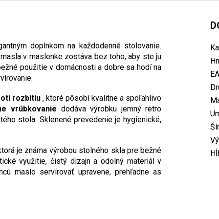
D
egantným doplnkom na každodenné stolovanie.
Ka
masla v maslenke zostáva bez toho, aby ste ju
Hm
ežné použitie v domácnosti a dobre sa hodí na
E
vírovanie.
Dr
ti rozbitiu
, ktoré pôsobí kvalitne a spoľahlivo
Ma
ne vrúbkovanie
dodáva výrobku jemný retro
U
tého stola. Sklenené prevedenie je hygienické,
Ší
Vý
ktorá je známa výrobou stolného skla pre bežné
Hĺ
ické využitie, čistý dizajn a odolný materiál v
chcú maslo servírovať upravene, prehľadne as