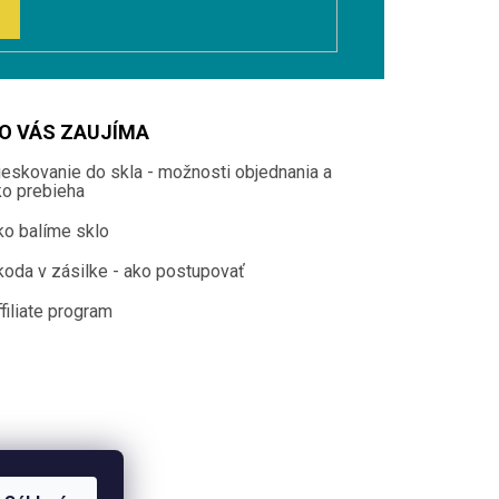
O VÁS ZAUJÍMA
ieskovanie do skla - možnosti objednania a
ko prebieha
ko balíme sklo
koda v zásilke - ako postupovať
filiate program