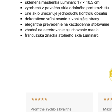
sklenená maslienka Luminarc 17 × 10,5 cm
vyrobená z pevného skla odolného proti rozbitiu
číre sklo umožňuje jednoduchú kontrolu obsahu
dekoratívne vrúbkovanie z vonkajšej strany
elegantné prevedenie na každodenné stolovanie
vhodná na servírovanie aj uchovanie masla
francúzska značka stolného skla Luminarc
Z
á
p
ä
t
i
e
Promtne, rýchlo a kvalitne
Maxim