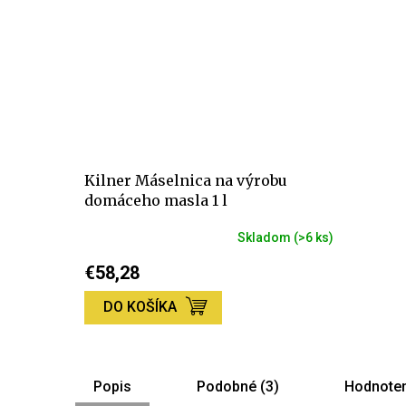
Kilner Máselnica na výrobu
domáceho masla 1 l
Skladom
(>6 ks)
€58,28
DO KOŠÍKA
Popis
Podobné (3)
Hodnoten