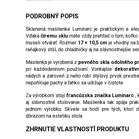
PODROBNÝ POPIS
Sklenená maslienka Luminarc je praktickým a el
Vďaka
číremu sklu
máte vždy prehľad o tom, koľko 
museli otvárať. Rozmer
17 × 10,5 cm
je vhodný na b
raňajkový stôl, do chladničky aj na slávnostnejšie ser
Maslenka je vyrobená z
pevného skla odolného pro
pri každodennom používaní. Vonkajšie
dekoratív
nádych a zároveň z neho robí štýlový prvok prestre
nepohlcuje pachy a ľahko sa udržuje v čistote.
Za výrobkom stojí
francúzska značka Luminarc
, 
aj slávnostné stolovanie. Maslienka tak spája prakt
jednom výrobku. Skvele sa hodí pre tých, ktorí 
dôrazom na estetiku stola.
ZHRNUTIE VLASTNOSTÍ PRODUKTU