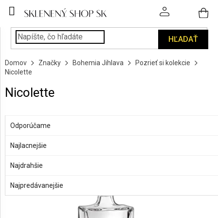
Prejsť
na
obsah
HĽADAŤ
POHÁRE
Domov
Značky
Bohemia Jihlava
Pozrieť si kolekcie
PODÁVANIE
Nicolette
NÁPOJOV
Nicolette
KUCHYŇA
A
R
INTERIÉR
a
OTVORIŤ FILTER
Odporúčame
d
PERSONALIZOVANÉ
e
Najlacnejšie
V
DARČEKY
n
ý
Najdrahšie
i
p
e
PIESKOVANIE
i
Najpredávanejšie
SKLA
p
s
r
p
o
ZNAČKY