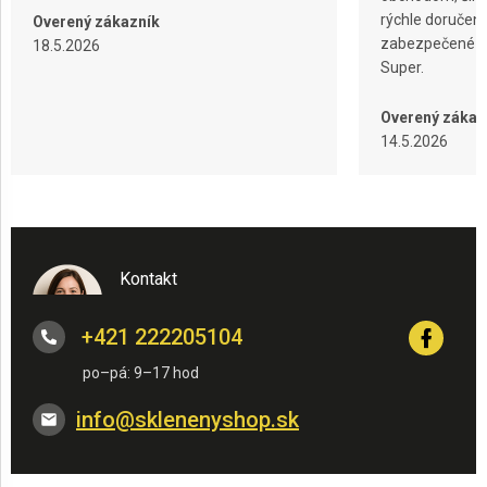
u
rýchle doručeni
Overený zákazník
zabezpečené ba
18.5.2026
Super.
Overený zákaz
14.5.2026
Kontakt
+421 222205104
info
@
sklenenyshop.sk