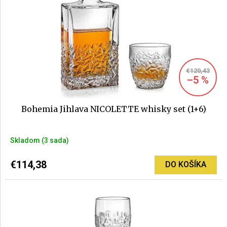
€120,43
–5 %
Bohemia Jihlava NICOLETTE whisky set (1+6)
Skladom
(3 sada)
€114,38
DO KOŠÍKA