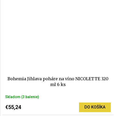
Bohemia Jihlava poháre na víno NICOLETTE 320
ml 6 ks
Priemerné
Skladom
(3 balenie)
hodnotenie
produktu
€55,24
DO KOŠÍKA
je
5,0