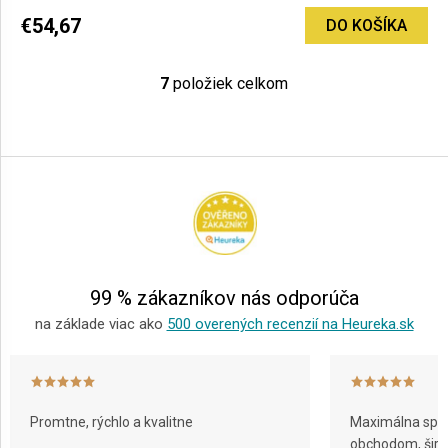
€54,67
DO KOŠÍKA
7
položiek celkom
O
v
l
Z
á
á
d
p
a
ä
c
i
t
e
i
p
e
r
99 % zákazníkov nás odporúča
v
k
na základe viac ako
500 overených recenzií na Heureka.sk
y
v
ý
p
i
Promtne, rýchlo a kvalitne
Maximálna spok
s
obchodom, širok