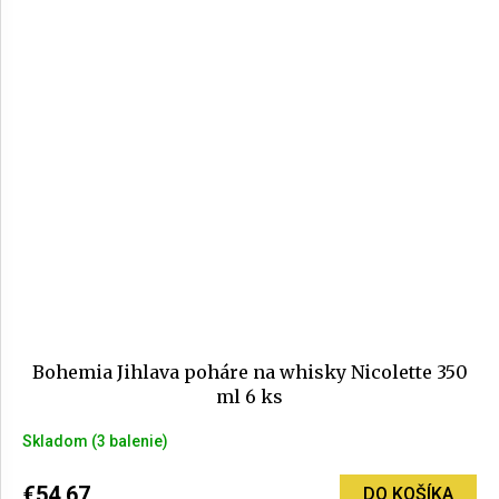
z
5
hviezdičiek.
Bohemia Jihlava poháre na whisky Nicolette 350
ml 6 ks
Skladom
(3 balenie)
€54,67
DO KOŠÍKA