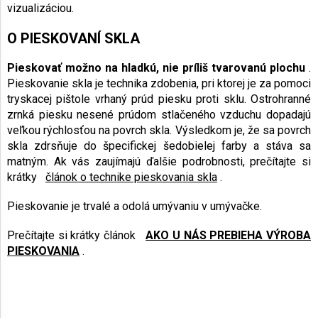
vizualizáciou.
O PIESKOVANÍ SKLA
Pieskovať možno na hladkú, nie príliš tvarovanú plochu
.
Pieskovanie skla je technika zdobenia, pri ktorej je za pomoci
tryskacej pištole vrhaný prúd piesku proti sklu. Ostrohranné
zrnká piesku nesené prúdom stlačeného vzduchu dopadajú
veľkou rýchlosťou na povrch skla. Výsledkom je, že sa povrch
skla zdrsňuje do špecifickej šedobielej farby a stáva sa
matným. Ak vás zaujímajú ďalšie podrobnosti, prečítajte si
krátky
článok o technike pieskovania skla
.
Pieskovanie je trvalé a odolá umývaniu v umývačke.
Prečítajte si krátky článok
AKO U NÁS PREBIEHA VÝROBA
PIESKOVANIA
.
Z