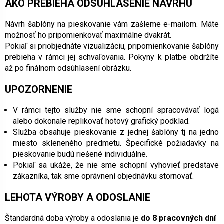
AKO PREBIEHA ODSÚHLASENIE NÁVRHU
Návrh šablóny na pieskovanie vám zašleme e-mailom. Máte
možnosť ho pripomienkovať maximálne dvakrát.
Pokiaľ si priobjednáte vizualizáciu, pripomienkovanie šablóny
prebieha v rámci jej schvaľovania.
Pokyny k platbe obdržíte
až po finálnom odsúhlasení obrázku.
UPOZORNENIE
V rámci tejto služby nie sme schopní spracovávať logá
alebo dokonale replikovať hotový grafický podklad.
Služba obsahuje pieskovanie z jednej šablóny tj na jedno
miesto skleneného predmetu. Špecifické požiadavky na
pieskovanie budú riešené individuálne.
Pokiaľ sa ukáže, že nie sme schopní vyhovieť predstave
zákazníka, tak sme oprávnení objednávku stornovať.
LEHOTA VÝROBY A ODOSLANIE
Štandardná doba výroby a odoslania je
do 8 pracovných dní