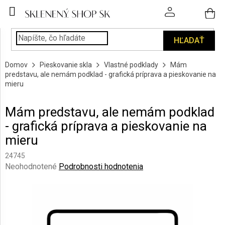
Prejsť
na
obsah
HĽADAŤ
POHÁRE
Domov
Pieskovanie skla
Vlastné podklady
Mám
PODÁVANIE
predstavu, ale nemám podklad - grafická príprava a pieskovanie na
NÁPOJOV
mieru
KUCHYŇA
Mám predstavu, ale nemám podklad
A
- grafická príprava a pieskovanie na
INTERIÉR
mieru
PERSONALIZOVANÉ
24745
DARČEKY
Priemerné
Neohodnotené
Podrobnosti hodnotenia
hodnotenie
PIESKOVANIE
produktu
SKLA
je
0,0
z
ZNAČKY