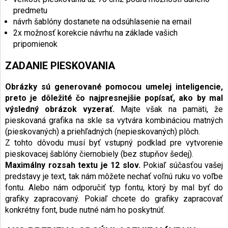
predmetu
návrh šablóny dostanete na odsúhlasenie na email
2x možnosť korekcie návrhu na základe vašich
pripomienok
ZADANIE PIESKOVANIA
Obrázky sú generované pomocou umelej inteligencie,
preto je dôležité čo najpresnejšie popísať, ako by mal
výsledný obrázok vyzerať.
Majte však na pamäti, že
pieskovaná grafika na skle sa vytvára kombináciou matných
(pieskovaných) a priehľadných (nepieskovaných) plôch.
Z tohto dôvodu musí byť vstupný podklad pre vytvorenie
pieskovacej šablóny čiernobiely (bez stupňov šedej).
Maximálny rozsah textu je 12 slov.
Pokiaľ súčasťou vašej
predstavy je text, tak nám môžete nechať voľnú ruku vo voľbe
fontu. Alebo nám odporučiť typ fontu, ktorý by mal byť do
grafiky zapracovaný. Pokiaľ chcete do grafiky zapracovať
konkrétny font, bude nutné nám ho poskytnúť.