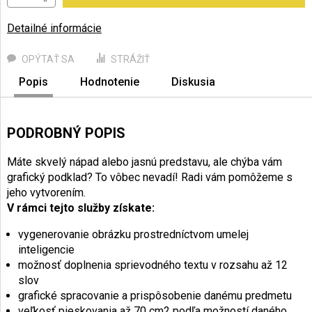
Detailné informácie
OPÝTAŤ SA
STRÁŽIŤ
Popis
Hodnotenie
Diskusia
PODROBNÝ POPIS
Máte skvelý nápad alebo jasnú predstavu, ale chýba vám
grafický podklad? To vôbec nevadí! Radi vám pomôžeme s
jeho vytvorením.
V rámci tejto služby získate:
vygenerovanie obrázku prostredníctvom umelej
inteligencie
možnosť doplnenia sprievodného textu v rozsahu až 12
slov
grafické spracovanie a prispôsobenie danému predmetu
veľkosť pieskovania až 70 cm2 podľa možností daného