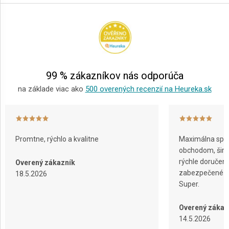
á
p
ä
t
i
e
99 % zákazníkov nás odporúča
na základe viac ako
500 overených recenzií na Heureka.sk
Promtne, rýchlo a kvalitne
Maximálna spok
obchodom, širok
rýchle doručeni
Overený zákazník
zabezpečené ba
18.5.2026
Super.
Overený zákaz
14.5.2026