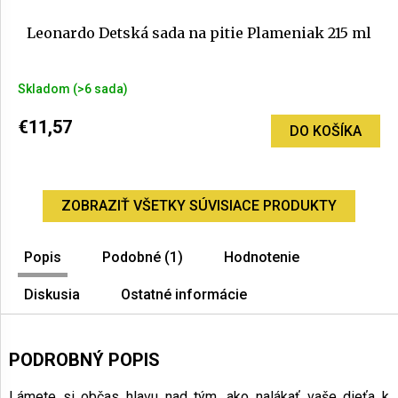
Leonardo Detská sada na pitie Plameniak 215 ml
Skladom
(>6 sada)
€11,57
DO KOŠÍKA
ZOBRAZIŤ VŠETKY SÚVISIACE PRODUKTY
Popis
Podobné (1)
Hodnotenie
Diskusia
Ostatné informácie
PODROBNÝ POPIS
Lámete si občas hlavu nad tým, ako nalákať vaše dieťa k