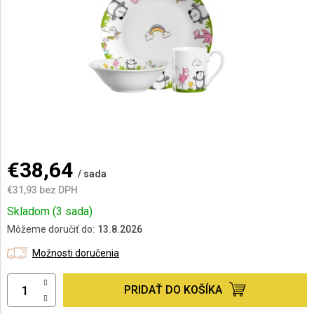
AKCIE
A
NOVINKY
Prihlásenie
€38,64
/ sada
€31,93 bez DPH
Jednotková
Skladom
(3 sada)
cena:
Môžeme doručiť do:
13.8.2026
Možnosti doručenia
PRIDAŤ DO KOŠÍKA