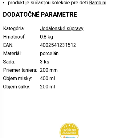
produkt je súčasťou kolekcie pre deti
Bambini
DODATOČNÉ PARAMETRE
Kategória
:
Jedálenské súpravy
Hmotnosť
:
0.8 kg
EAN
:
4002541231512
Materiál
:
porcelán
Sada
:
3 ks
Priemer taniera
:
200 mm
Objem misky
:
400 ml
Objem šálky
:
200 ml
Z
á
p
ä
t