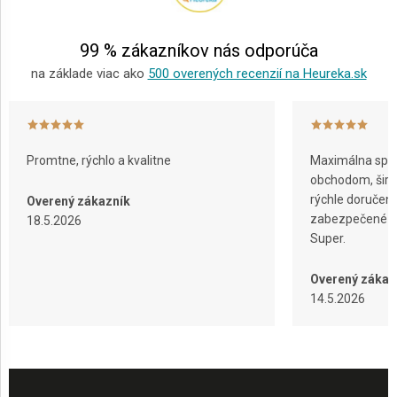
i
e
99 % zákazníkov nás odporúča
na základe viac ako
500 overených recenzií na Heureka.sk
Promtne, rýchlo a kvalitne
Maximálna spok
obchodom, širok
rýchle doručeni
Overený zákazník
zabezpečené ba
18.5.2026
Super.
Overený zákaz
14.5.2026