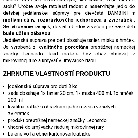
stolu? Urobte svoje ratolesti radosť a naservírujte jedlo do
detskej jedálenskej súpravy pre dievčatá BAMBINI
s
motívmi dúhy, rozprávkového jednorožca a zvieratiek
.
Servírovanie
raňajok, desiat, obedov a večerí pre vaše deti
bude už len zábavou
.
Jedálenská súprava pre deti obsahuje tanier, misku a hrnček.
Je vyrobená
z kvalitného porcelánu
prestížnej nemeckej
značky Leonardo. Riad môžete bez obáv ohrievať v
mikrovlnnej rúre a umývať v umývačke riadu.
ZHRNUTIE VLASTNOSTÍ PRODUKTU
jedálenská súprava pre deti 3 ks
sada obsahuje 1x tanier 20 cm, 1x miska 400 ml, 1x hrnček
200 ml
kvalitná potlač s obrázkami jednorožca a veselých
zvieratiek
produkt prestížnej nemeckej značky Leonardo
vhodné do umývačky riadu aj mikrovlnnej rúry
balené vo farebnej kartónovej krabičke