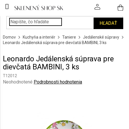
Prejsť
na
obsah
HĽADAŤ
POHÁRE
Domov
Kuchyňa a interiér
Taniere
Jedálenské súpravy
PODÁVANIE
Leonardo Jedálenská súprava pre dievčatá BAMBINI, 3 ks
NÁPOJOV
Leonardo Jedálenská súprava pre
KUCHYŇA
dievčatá BAMBINI, 3 ks
A
INTERIÉR
T12012
Priemerné
Neohodnotené
Podrobnosti hodnotenia
PERSONALIZOVANÉ
hodnotenie
DARČEKY
produktu
je
0,0
PIESKOVANIE
SKLA
z
5
hviezdičiek.
ZNAČKY