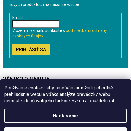
nových produktoch na našom e-shope.
Email
Vložením e-mailu súhlasíte s
podmienkami ochrany
osobných údajov
PRIHLÁSIŤ SA
VŠETKO O NÁKUPE
Používame cookies, aby sme Vám umožnili pohodlné
BLOG
prehliadanie webu a vďaka analýze prevádzky webu
neustále zlepšovali jeho funkcie, výkon a použiteľnosť.
ČO VÁS ZAUJÍMA
Nastavenie
Copyright 2026
Sklenenyshop.sk
. Všetky práva vyhradené.