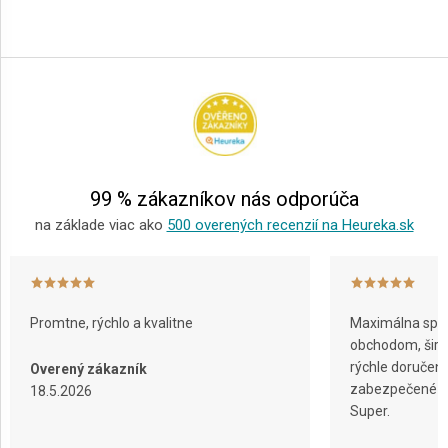
Z
á
p
ä
t
i
e
99 % zákazníkov nás odporúča
na základe viac ako
500 overených recenzií na Heureka.sk
Promtne, rýchlo a kvalitne
Maximálna spok
obchodom, širok
rýchle doručeni
Overený zákazník
zabezpečené ba
18.5.2026
Super.