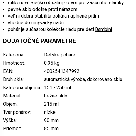
silikónové viečko obsahuje otvor pre zasunutie slamky
pevné sklo odolné proti nárazom
veľmi dobrá stabilita pohára naplnené pitím
vhodné do umývačky riadu
pohár je súčasťou kolekcie riadu pre deti
Bambini
DODATOČNÉ PARAMETRE
Kategória
:
Detské poháre
Hmotnosť
:
0.35 kg
EAN
:
4002541347992
Druh skla
:
automatická výroba, dekorované sklo
Kategória objemu
:
151 - 250 ml
Materiál
:
bežné sklo
Objem
:
215 ml
Tvar pohárov
:
nízke
Výška
:
90 mm
Priemer
:
85 mm