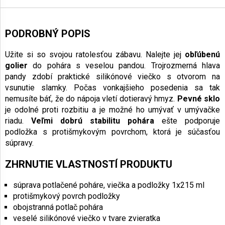
PODROBNÝ POPIS
Užite si so svojou ratolesťou zábavu. Nalejte jej
obľúbenú
golier
do pohára s veselou pandou. Trojrozmerná hlava
pandy zdobí praktické silikónové viečko s otvorom na
vsunutie slamky. Počas vonkajšieho posedenia sa tak
nemusíte báť, že do nápoja vletí dotieravý hmyz.
Pevné sklo
je odolné proti rozbitiu a je možné ho umývať v umývačke
riadu.
Veľmi dobrú stabilitu pohára
ešte podporuje
podložka s protišmykovým povrchom, ktorá je súčasťou
súpravy.
ZHRNUTIE VLASTNOSTÍ PRODUKTU
súprava potlačené poháre, viečka a podložky 1x215 ml
protišmykový povrch podložky
obojstranná potlač pohára
veselé silikónové viečko v tvare zvieratka