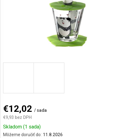
AKCIE
A
NOVINKY
Prihlásenie
€12,02
/ sada
€9,93 bez DPH
Jednotková
Skladom
(1 sada)
cena:
Môžeme doručiť do:
11.8.2026