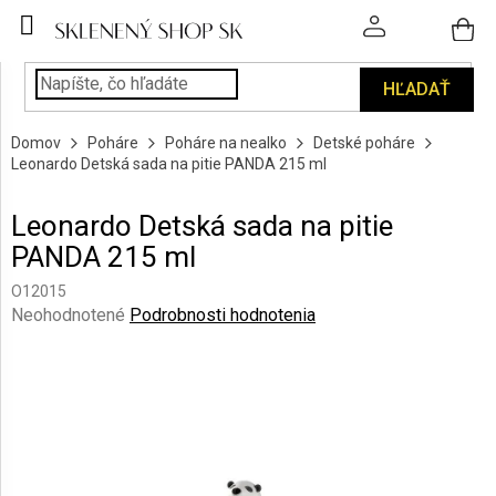
Prejsť
na
obsah
HĽADAŤ
POHÁRE
Domov
Poháre
Poháre na nealko
Detské poháre
PODÁVANIE
Leonardo Detská sada na pitie PANDA 215 ml
NÁPOJOV
Leonardo Detská sada na pitie
KUCHYŇA
PANDA 215 ml
A
INTERIÉR
O12015
Priemerné
Neohodnotené
Podrobnosti hodnotenia
PERSONALIZOVANÉ
hodnotenie
DARČEKY
produktu
je
0,0
PIESKOVANIE
SKLA
z
5
hviezdičiek.
ZNAČKY