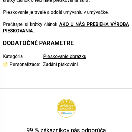
krátky
článok o technike pieskovania skla
.
Pieskovanie je trvalé a odolá umývaniu v umývačke.
Prečítajte si krátky článok
AKO U NÁS PREBIEHA VÝROBA
PIESKOVANIA
.
DODATOČNÉ PARAMETRE
Kategória
:
Pieskovanie obrázku
Personalizace
:
Zadání pískování
?
Z
á
p
ä
t
i
e
99 % zákazníkov nás odporúča