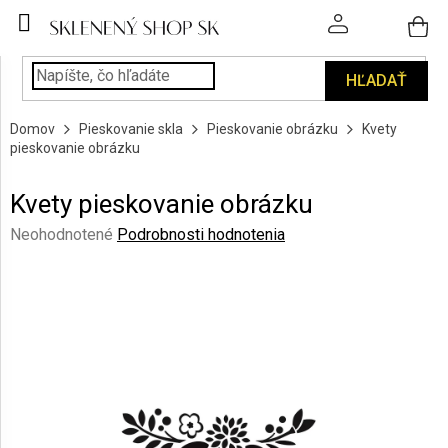
Prejsť
na
obsah
HĽADAŤ
POHÁRE
Domov
Pieskovanie skla
Pieskovanie obrázku
Kvety
PODÁVANIE
pieskovanie obrázku
NÁPOJOV
Kvety pieskovanie obrázku
KUCHYŇA
A
Priemerné
Neohodnotené
Podrobnosti hodnotenia
INTERIÉR
hodnotenie
produktu
je
PERSONALIZOVANÉ
DARČEKY
0,0
z
5
PIESKOVANIE
hviezdičiek.
SKLA
ZNAČKY