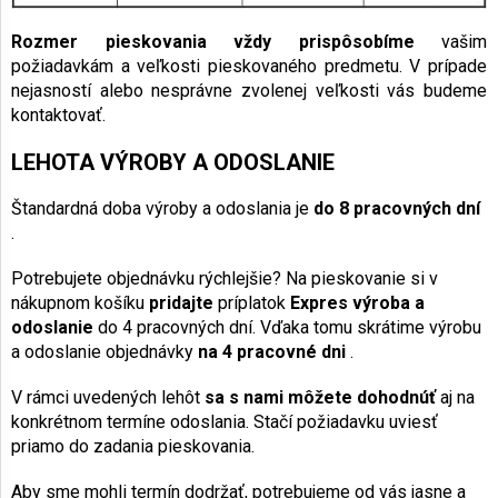
Rozmer pieskovania vždy prispôsobíme
vašim
požiadavkám a veľkosti pieskovaného predmetu. V prípade
nejasností alebo nesprávne zvolenej veľkosti vás budeme
kontaktovať.
LEHOTA VÝROBY A ODOSLANIE
Štandardná doba výroby a odoslania je
do 8 pracovných dní
.
Potrebujete objednávku rýchlejšie? Na pieskovanie si v
nákupnom košíku
pridajte
príplatok
Expres výroba a
odoslanie
do 4 pracovných dní. Vďaka tomu skrátime výrobu
a odoslanie objednávky
na 4 pracovné dni
.
V rámci uvedených lehôt
sa s nami môžete dohodnúť
aj na
konkrétnom termíne odoslania. Stačí požiadavku uviesť
priamo do zadania pieskovania.
Aby sme mohli termín dodržať, potrebujeme od vás jasne a