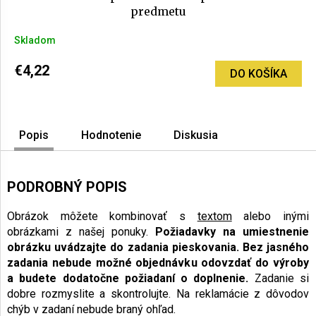
predmetu
Skladom
€4,22
DO KOŠÍKA
Popis
Hodnotenie
Diskusia
PODROBNÝ POPIS
Obrázok môžete kombinovať s
textom
alebo inými
obrázkami z našej ponuky.
Požiadavky na umiestnenie
obrázku uvádzajte do zadania pieskovania.
Bez jasného
zadania nebude možné objednávku odovzdať do výroby
a budete dodatočne požiadaní o doplnenie.
Zadanie si
dobre rozmyslite a skontrolujte. Na reklamácie z dôvodov
chýb v zadaní nebude braný ohľad.