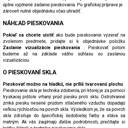
úplne vyplnené zadanie pieskovania. Po grafickej príprave je
zároveň nutné objednávku včas uhradiť.
NÁHĽAD PIESKOVANIA
Pokiaľ sa chcete uistiť
ako bude pieskovanie vyzerať na
zvolenom predmete, pridajte si k objednávke položku
Zaslanie vizualizácie pieskovania
. Pieskovať potom
budeme až na základe vášho súhlasu so zaslanou
vizualizáciou.
O PIESKOVANÍ SKLA
Pieskovať možno na hladkú, nie príliš tvarovanú plochu
.
Pieskovanie skla je technika zdobenia, pri ktorej je za pomoci
tryskacej pištole vrhaný prúd piesku proti sklu. Ostrohranné
zrnká piesku nesené prúdom stlačeného vzduchu dopadajú
veľkou rýchlosťou na povrch skla. Výsledkom je, že sa povrch
skla zdrsňuje do špecifickej šedobielej farby a stáva sa
matným. Ak vás zaujímajú ďalšie podrobnosti, prečítajte si