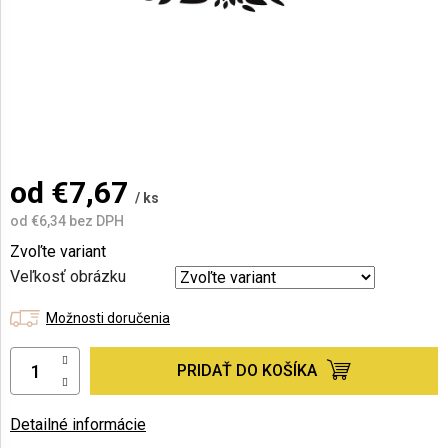
AKCIE
A
NOVINKY
Prihlásenie
od
€7,67
/ ks
od
€6,34
bez DPH
Jednotková
Zvoľte variant
cena:
Veľkosť obrázku
Možnosti doručenia
PRIDAŤ DO KOŠÍKA
Detailné informácie