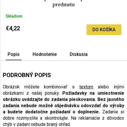
predmetu
Skladom
€4,22
DO KOŠÍKA
Popis
Hodnotenie
Diskusia
PODROBNÝ POPIS
Obrázok môžete kombinovať s
textom
alebo inými
obrázkami z našej ponuky.
Požiadavky na umiestnenie
obrázku uvádzajte do zadania pieskovania.
Bez jasného
zadania nebude možné objednávku odovzdať do výroby
a budete dodatočne požiadaní o doplnenie.
Zadanie si
dobre rozmyslite a skontrolujte. Na reklamácie z dôvodov
chýb v zadaní nebude braný ohľad.