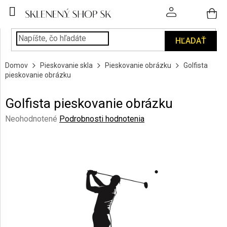
Prejsť
na
obsah
HĽADAŤ
POHÁRE
Domov
Pieskovanie skla
Pieskovanie obrázku
Golfista
PODÁVANIE
pieskovanie obrázku
NÁPOJOV
Golfista pieskovanie obrázku
KUCHYŇA
A
Priemerné
Neohodnotené
Podrobnosti hodnotenia
INTERIÉR
hodnotenie
produktu
je
PERSONALIZOVANÉ
DARČEKY
0,0
z
5
PIESKOVANIE
hviezdičiek.
SKLA
ZNAČKY