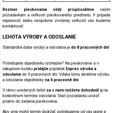
Rozmer pieskovania vždy prispôsobíme
vašim
požiadavkám a veľkosti pieskovaného predmetu. V prípade
nejasností alebo nesprávne zvolenej veľkosti vás budeme
kontaktovať.
LEHOTA VÝROBY A ODOSLANIE
Štandardná doba výroby a odoslania je
do 8 pracovných dní
.
Potrebujete objednávku rýchlejšie? Na pieskovanie si v
nákupnom košíku
pridajte
príplatok
Expres výroba a
odoslanie
do 4 pracovných dní. Vďaka tomu skrátime výrobu
a odoslanie objednávky
na 4 pracovné dni
.
V rámci uvedených lehôt
sa s nami môžete dohodnúť
aj na
konkrétnom termíne odoslania. Stačí požiadavku uviesť
priamo do zadania pieskovania.
Aby sme mohli termín dodržať, potrebujeme od vás jasne a