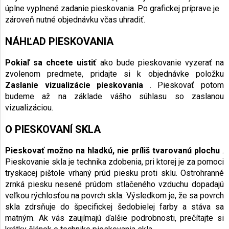
úplne vyplnené zadanie pieskovania. Po grafickej príprave je
zároveň nutné objednávku včas uhradiť.
NÁHĽAD PIESKOVANIA
Pokiaľ sa chcete uistiť
ako bude pieskovanie vyzerať na
zvolenom predmete, pridajte si k objednávke položku
Zaslanie vizualizácie pieskovania
. Pieskovať potom
budeme až na základe vášho súhlasu so zaslanou
vizualizáciou.
O PIESKOVANÍ SKLA
Pieskovať možno na hladkú, nie príliš tvarovanú plochu
.
Pieskovanie skla je technika zdobenia, pri ktorej je za pomoci
tryskacej pištole vrhaný prúd piesku proti sklu. Ostrohranné
zrnká piesku nesené prúdom stlačeného vzduchu dopadajú
veľkou rýchlosťou na povrch skla. Výsledkom je, že sa povrch
skla zdrsňuje do špecifickej šedobielej farby a stáva sa
matným. Ak vás zaujímajú ďalšie podrobnosti, prečítajte si