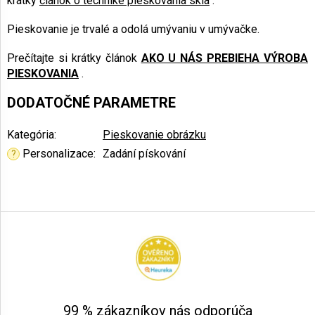
krátky
článok o technike pieskovania skla
.
Pieskovanie je trvalé a odolá umývaniu v umývačke.
Prečítajte si krátky článok
AKO U NÁS PREBIEHA VÝROBA
PIESKOVANIA
.
DODATOČNÉ PARAMETRE
Kategória
:
Pieskovanie obrázku
Personalizace
:
Zadání pískování
?
Z
á
p
ä
t
i
e
99 % zákazníkov nás odporúča