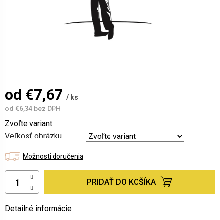
AKCIE
A
NOVINKY
Prihlásenie
od
€7,67
/ ks
od
€6,34
bez DPH
Jednotková
Zvoľte variant
cena:
Veľkosť obrázku
Možnosti doručenia
PRIDAŤ DO KOŠÍKA
Detailné informácie