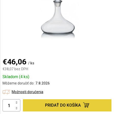
AKCIE
A
NOVINKY
Prihlásenie
€46,06
/ ks
€38,07 bez DPH
Jednotková
Skladom
(4 ks)
cena:
Môžeme doručiť do:
7.8.2026
Možnosti doručenia
PRIDAŤ DO KOŠÍKA