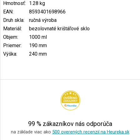
Hmotnosť
:
1.28 kg
EAN
:
8593401698966
Druh skla
:
ručná výroba
Materiál
:
bezolovnaté krištáľové sklo
Objem
:
1000 ml
Priemer
:
190 mm
Výška
:
240 mm
Z
á
p
ä
t
i
e
99 % zákazníkov nás odporúča
na základe viac ako
500 overených recenzií na Heureka.sk