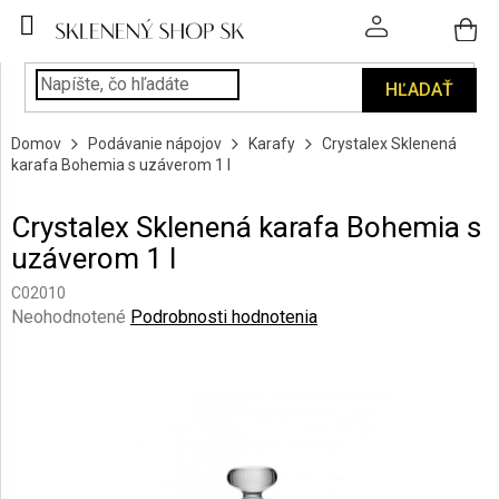
Prejsť
na
obsah
HĽADAŤ
POHÁRE
Domov
Podávanie nápojov
Karafy
Crystalex Sklenená
PODÁVANIE
karafa Bohemia s uzáverom 1 l
NÁPOJOV
Crystalex Sklenená karafa Bohemia s
KUCHYŇA
uzáverom 1 l
A
INTERIÉR
C02010
Priemerné
Neohodnotené
Podrobnosti hodnotenia
PERSONALIZOVANÉ
hodnotenie
DARČEKY
produktu
je
0,0
PIESKOVANIE
SKLA
z
5
hviezdičiek.
ZNAČKY