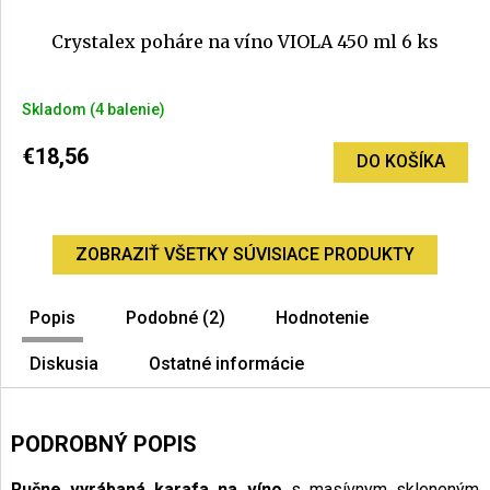
Crystalex poháre na víno VIOLA 450 ml 6 ks
Skladom
(4 balenie)
€18,56
DO KOŠÍKA
ZOBRAZIŤ VŠETKY SÚVISIACE PRODUKTY
Popis
Podobné (2)
Hodnotenie
Diskusia
Ostatné informácie
PODROBNÝ POPIS
Ručne vyrábaná karafa na víno
s masívnym skleneným