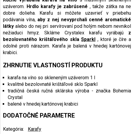
uzáverom.
Hrdlo karafy je zabrúsené
, takže zátka na ne
dobre dolieha. Karafu si môžete uzavrieť v priebehu
podávania vína,
aby z nej nevyprchali cenné aromatické
látky
alebo do nej pri servírovaní pod holým nebom nevnikol
nežiaduci hmyz. Sklárne Crystalex karafu vyrábajú
z
bezolovnatého krištáľového skla
Sparkl
, ktoré je číre a
odolné proti nárazom. Karafa je balená v hnedej kartónovej
krabici.
ZHRNUTIE VLASTNOSTÍ PRODUKTU
karafa na víno so skleneným uzáverom 1 l
kvalitné bezolovnaté krištáľové sklo Sparkl
tradičná česká ručná sklárska výroba - značka Bohemia
Crystal
balené v hnedej kartónovej krabici
DODATOČNÉ PARAMETRE
Kategória
:
Karafy