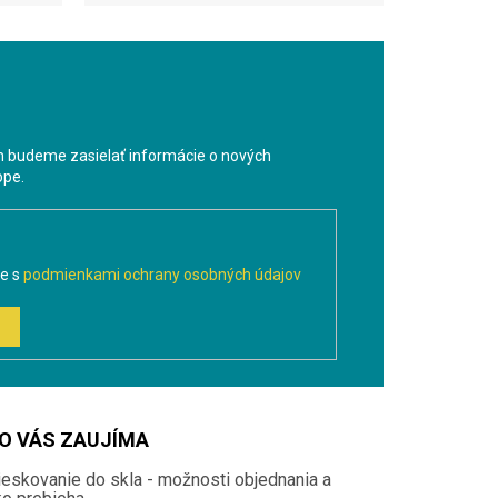
m budeme zasielať informácie o nových
ope.
te s
podmienkami ochrany osobných údajov
O VÁS ZAUJÍMA
ieskovanie do skla - možnosti objednania a