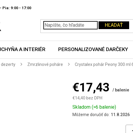
- Pia:
HĽADAŤ
UCHYŇA A INTERIÉR
PERSONALIZOVANÉ DARČEKY
 dezerty
Zmrzlinové poháre
Crystalex pohár Peony 300 ml 
€17,43
/ balenie
€14,40 bez DPH
Jednotková
Skladom
(>6 balenie)
cena:
Môžeme doručiť do:
11.8.2026