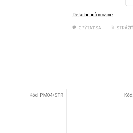
Detailné informácie
OPÝTAŤ SA
STRÁŽI
Kód:
PM04/STR
Kód