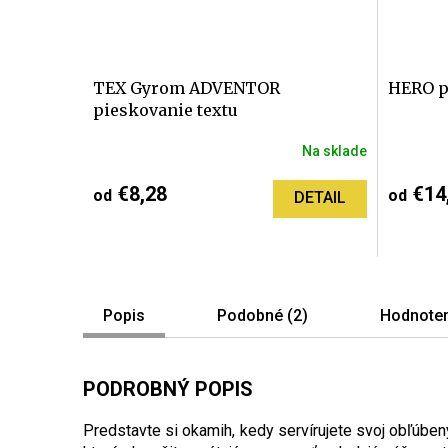
TEX Gyrom ADVENTOR
HERO p
pieskovanie textu
Na sklade
€8,28
€14
od
od
DETAIL
Popis
Podobné (2)
Hodnoten
PODROBNÝ POPIS
Predstavte si okamih, kedy servírujete svoj obľúbe