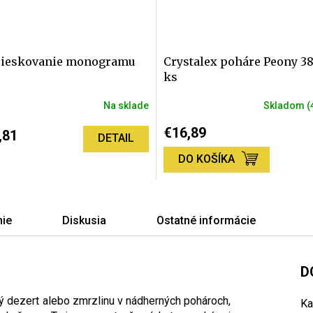
ieskovanie monogramu
Crystalex poháre Peony 3
ks
Na sklade
Skladom
(
€16,89
,81
DETAIL
DO KOŠÍKA
ie
Diskusia
Ostatné informácie
D
ný dezert alebo zmrzlinu v nádherných pohároch,
Ka