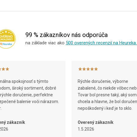
99 % zákazníkov nás odporúča
na základe viac ako
500 overených recenzií na Heureka.
álna spokojnosť s týmto
Rýchle doručenie, výborne
dom, široký sortiment, dobré
zabalené, čo niekde vôbec neb
 rýchle doručenie, perfektne
Tovar bol presne taký, aký som
pečené balenie voči nárazom.
chcela a hlavne, že bol doruče
.
nepoškodený i keď je to sklo.
ený zákazník
Overený zákazník
2026
1.5.2026