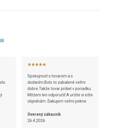
sk
Spokojnosť s tovarom a s
olo.
dodaním.Bolo to zabalené veľmi
dobre.Takže tovar prišiel v poriadku .
ný
Môžem len odporučiť.A určite si ešte
objednám .Ďakujem veľmi pekne.
Overený zákazník
26.4.2026