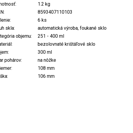
otnosť
:
1.2 kg
AN
:
8593407110103
lenie
:
6 ks
uh skla
:
automatická výroba, foukané sklo
tegória objemu
:
251 - 400 ml
teriál
:
bezolovnaté krištáľové sklo
bjem
:
300 ml
ar pohárov
:
na nôžke
iemer
:
108 mm
ška
:
106 mm