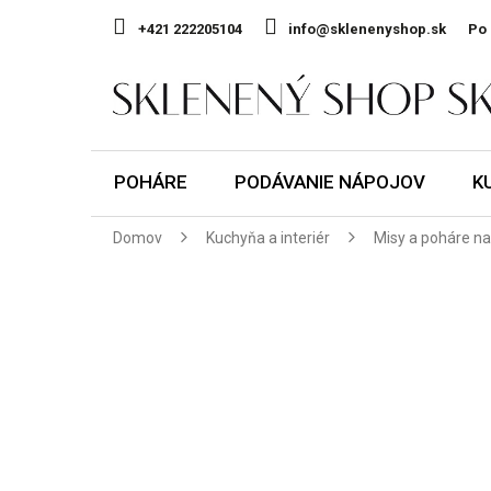
Prejsť
na
+421 222205104
info@sklenenyshop.sk
Po 
obsah
POHÁRE
PODÁVANIE NÁPOJOV
K
Domov
Kuchyňa a interiér
Misy a poháre na