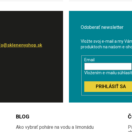
Odoberať newsletter
Vložte svoj e-mail a my Vá
fo
@
sklenenyshop.sk
produktoch na našom e-sh
Email
Vložením e-mailu súhlasí
PRIHLÁSIŤ SA
BLOG
Č
Ako vybrať poháre na vodu a limonádu
P