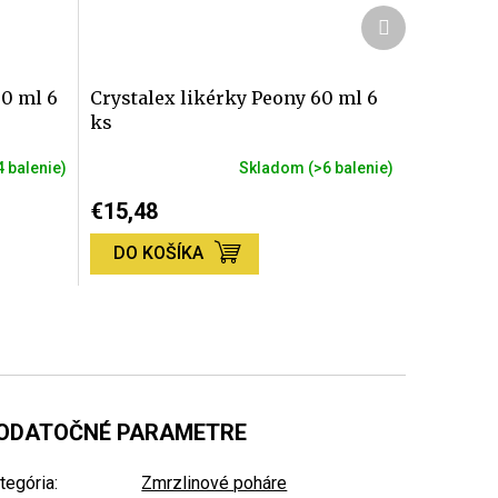
Ďalší
produkt
80 ml 6
Crystalex likérky Peony 60 ml 6
ks
4 balenie)
Skladom
(>6 balenie)
€15,48
DO KOŠÍKA
ODATOČNÉ PARAMETRE
tegória
:
Zmrzlinové poháre