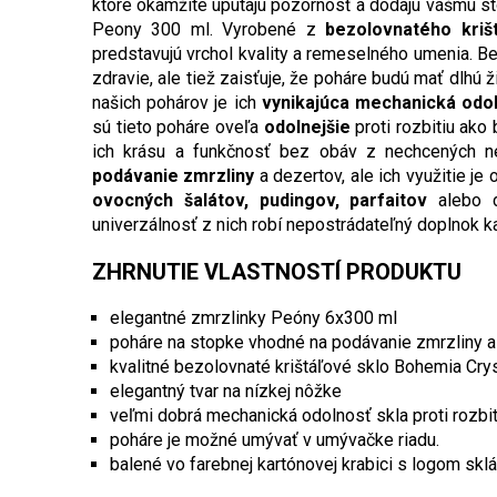
ktoré okamžite upútajú pozornosť a dodajú vášmu sto
Peony 300 ml. Vyrobené z
bezolovnatého kriš
predstavujú vrchol kvality a remeselného umenia. B
zdravie, ale tiež zaisťuje, že poháre budú mať dlhú
našich pohárov je ich
vynikajúca mechanická odo
sú tieto poháre oveľa
odolnejšie
proti rozbitiu ako
ich krásu a funkčnosť bez obáv z nechcených n
podávanie zmrzliny
a dezertov, ale ich využitie je
ovocných šalátov, pudingov, parfaitov
alebo d
univerzálnosť z nich robí nepostrádateľný doplnok k
ZHRNUTIE VLASTNOSTÍ PRODUKTU
elegantné zmrzlinky Peóny 6x300 ml
poháre na stopke vhodné na podávanie zmrzliny a
kvalitné bezolovnaté krištáľové sklo Bohemia Crys
elegantný tvar na nízkej nôžke
veľmi dobrá mechanická odolnosť skla proti rozbit
poháre je možné umývať v umývačke riadu.
balené vo farebnej kartónovej krabici s logom skl