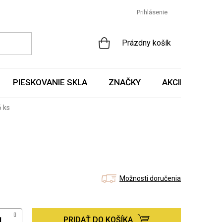
Prihlásenie
NÁKUPNÝ
Prázdny košík
KOŠÍK
PIESKOVANIE SKLA
ZNAČKY
AKCIE A NOVIN
6 ks
Možnosti doručenia
PRIDAŤ DO KOŠÍKA