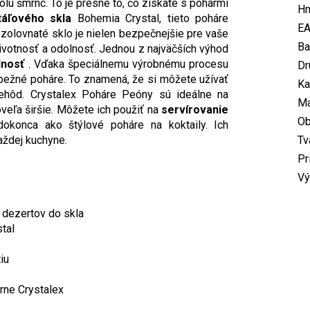
lu šmrnc. To je presne to, čo získate s pohármi
Hm
táľového skla
Bohemia Crystal, tieto poháre
E
ezolovnaté sklo je nielen bezpečnejšie pre vaše
Ba
 životnosť a odolnosť. Jednou z najväčších výhod
lnosť
. Vďaka špeciálnemu výrobnému procesu
Dr
 bežné poháre. To znamená, že si môžete užívať
Ka
ehôd. Crystalex Poháre Peóny sú ideálne na
Ma
 oveľa širšie. Môžete ich použiť na
servírovanie
O
okonca ako štýlové poháre na koktaily. Ich
aždej kuchyne.
Tv
Pr
Vý
 dezertov do skla
tal
iu
árne Crystalex