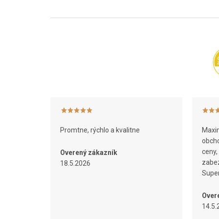
Z
á
p
ä
t
i
e
Promtne, rýchlo a kvalitne
Maxim
obcho
ceny,
Overený zákazník
zabez
18.5.2026
Super
Over
14.5.