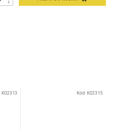
Ť
:
K02313
Kód:
K02315