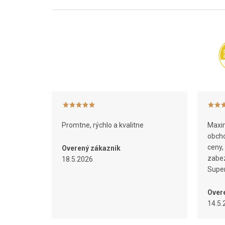
Z
á
p
ä
t
i
e
Promtne, rýchlo a kvalitne
Maxim
obcho
ceny,
Overený zákazník
zabez
18.5.2026
Super
Over
14.5.