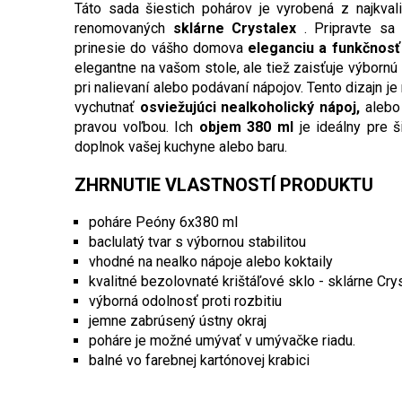
Táto sada šiestich pohárov je vyrobená z najkval
renomovaných
sklárne Crystalex
. Pripravte sa 
prinesie do vášho domova
eleganciu a funkčnosť
elegantne na vašom stole, ale tiež zaisťuje výbornú 
pri nalievaní alebo podávaní nápojov. Tento dizajn je n
vychutnať
osviežujúci nealkoholický nápoj,
alebo 
pravou voľbou. Ich
objem 380 ml
je ideálny pre š
doplnok vašej kuchyne alebo baru.
ZHRNUTIE VLASTNOSTÍ PRODUKTU
poháre Peóny 6x380 ml
baclulatý tvar s výbornou stabilitou
vhodné na nealko nápoje alebo koktaily
kvalitné bezolovnaté krištáľové sklo - sklárne Cry
výborná odolnosť proti rozbitiu
jemne zabrúsený ústny okraj
poháre je možné umývať v umývačke riadu.
balné vo farebnej kartónovej krabici