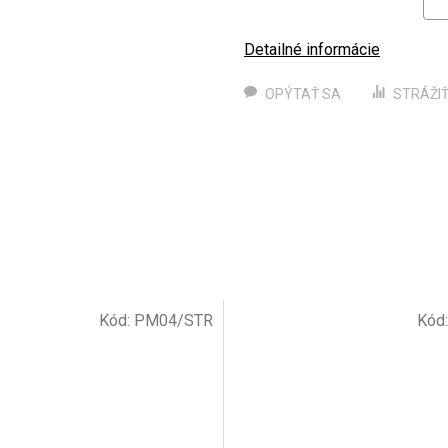
Detailné informácie
OPÝTAŤ SA
STRÁŽI
Kód:
PM04/STR
Kód