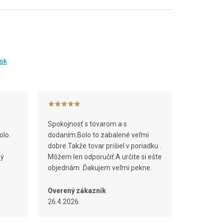
sk
Spokojnosť s tovarom a s
olo.
dodaním.Bolo to zabalené veľmi
dobre.Takže tovar prišiel v poriadku .
ný
Môžem len odporučiť.A určite si ešte
objednám .Ďakujem veľmi pekne.
Overený zákazník
26.4.2026