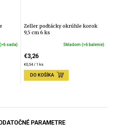
e
Zeller podtácky okrúhle korok
9,5 cm 6 ks
(>6 sada)
Skladom
(>6 balenie)
€3,26
Jednotková
€0,54 / 1 ks
cena:
DO KOŠÍKA
ODATOČNÉ PARAMETRE