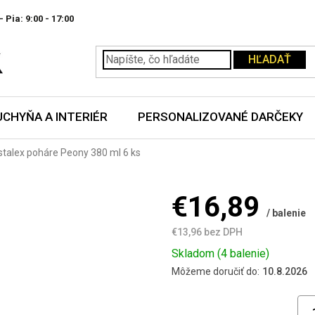
- Pia:
HĽADAŤ
UCHYŇA A INTERIÉR
PERSONALIZOVANÉ DARČEKY
stalex poháre Peony 380 ml 6 ks
€16,89
/ balenie
€13,96 bez DPH
Jednotková
Skladom
(4 balenie)
cena:
Môžeme doručiť do:
10.8.2026