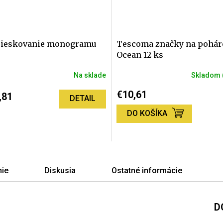
ieskovanie monogramu
Tescoma značky na pohár
Ocean 12 ks
Na sklade
Skladom
€10,61
,81
DETAIL
DO KOŠÍKA
ie
Diskusia
Ostatné informácie
D