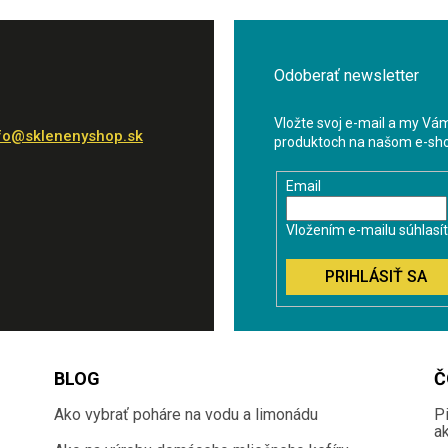
Odoberať newsletter
Vložte svoj e-mail a my Vá
fo
@
sklenenyshop.sk
produktoch na našom e-sh
Email
Vložením e-mailu súhlasí
PRIHLÁSIŤ SA
BLOG
Č
Ako vybrať poháre na vodu a limonádu
P
a