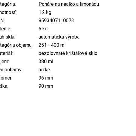
tegória
:
Poháre na nealko a limonádu
otnosť
:
1.2 kg
AN
:
8593407110073
lenie
:
6 ks
uh skla
:
automatická výroba
tegória objemu
:
251 - 400 ml
teriál
:
bezolovnaté krištáľové sklo
bjem
:
380 ml
ar pohárov
:
nízke
iemer
:
96 mm
ška
:
90 mm