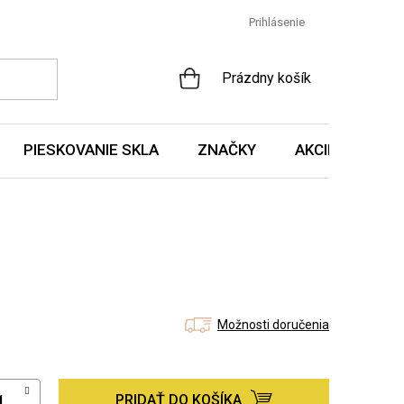
Prihlásenie
NÁKUPNÝ
Prázdny košík
KOŠÍK
PIESKOVANIE SKLA
ZNAČKY
AKCIE A NOVIN
Možnosti doručenia
PRIDAŤ DO KOŠÍKA