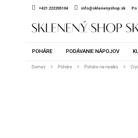
Prejsť
na
+421 222205104
info@sklenenyshop.sk
Po 
obsah
POHÁRE
PODÁVANIE NÁPOJOV
K
Domov
Poháre
Poháre na nealko
Cry