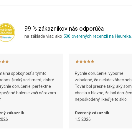
99 % zákazníkov nás odporúča
na základe viac ako
500 overených recenzií na Heureka.
álna spokojnosť s týmto
Rýchle doručenie, výborne
dom, široký sortiment, dobré
zabalené, čo niekde vôbec neb
 rýchle doručenie, perfektne
Tovar bol presne taký, aký som
pečené balenie voči nárazom.
chcela a hlavne, že bol doruče
.
nepoškodený i keď je to sklo.
ený zákazník
Overený zákazník
2026
1.5.2026