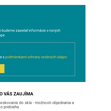
m budeme zasielať informácie o nových
ope.
te s
podmienkami ochrany osobných údajov
O VÁS ZAUJÍMA
ieskovanie do skla - možnosti objednania a
ko prebieha