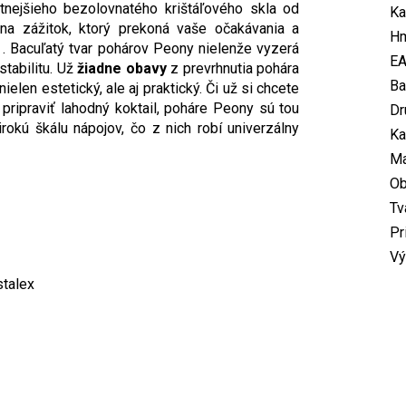
itnejšieho bezolovnatého krištáľového skla od
Ka
na zážitok, ktorý prekoná vaše očakávania a
Hm
. Bacuľatý tvar pohárov Peony nielenže vyzerá
E
stabilitu. Už
žiadne obavy
z prevrhnutia pohára
Ba
ielen estetický, ale aj praktický. Či už si chcete
pripraviť lahodný koktail, poháre Peony sú tou
Dr
irokú škálu nápojov, čo z nich robí univerzálny
Ka
Ma
O
Tv
Pr
Vý
stalex