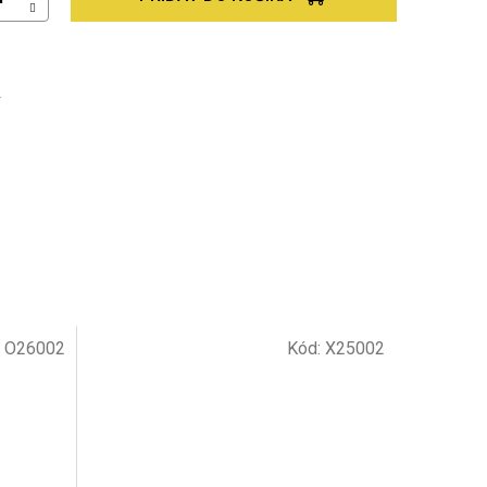
Ť
:
O26002
Kód:
X25002