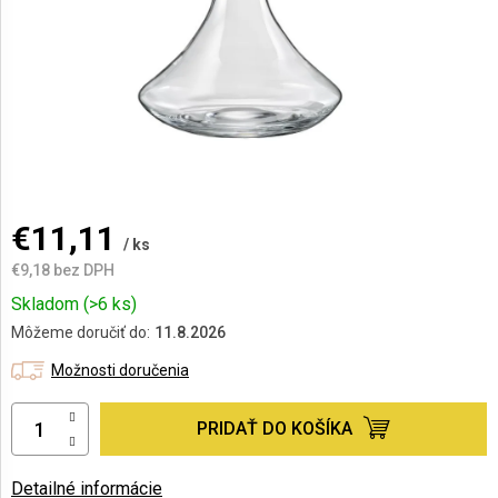
AKCIE
A
NOVINKY
Prihlásenie
€11,11
/ ks
€9,18 bez DPH
Jednotková
Skladom
(>6 ks)
cena:
Môžeme doručiť do:
11.8.2026
Možnosti doručenia
PRIDAŤ DO KOŠÍKA
Detailné informácie