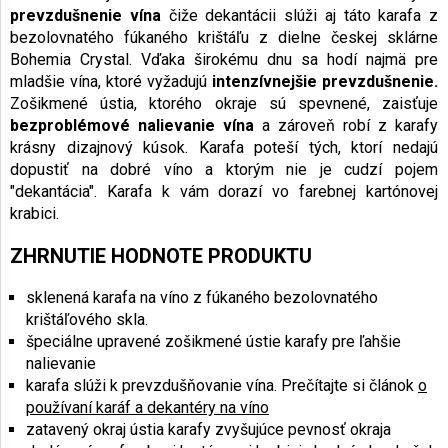
prevzdušnenie vína
čiže dekantácii slúži aj táto karafa z
bezolovnatého fúkaného krištáľu z dielne českej sklárne
Bohemia Crystal. Vďaka širokému dnu sa hodí najmä pre
mladšie vína, ktoré vyžadujú
intenzívnejšie prevzdušnenie.
Zošikmené ústia, ktorého okraje sú spevnené, zaisťuje
bezproblémové nalievanie vína
a zároveň robí z karafy
krásny dizajnový kúsok. Karafa poteší tých, ktorí nedajú
dopustiť na dobré víno a ktorým nie je cudzí pojem
"dekantácia". Karafa k vám dorazí vo farebnej kartónovej
krabici.
ZHRNUTIE HODNOTE PRODUKTU
sklenená karafa na víno z fúkaného bezolovnatého
krištáľového skla.
špeciálne upravené zošikmené ústie karafy pre ľahšie
nalievanie
karafa slúži k prevzdušňovanie vína. Prečítajte si článok
o
používaní karáf a dekantéry na víno
zatavený okraj ústia karafy zvyšujúce pevnosť okraja