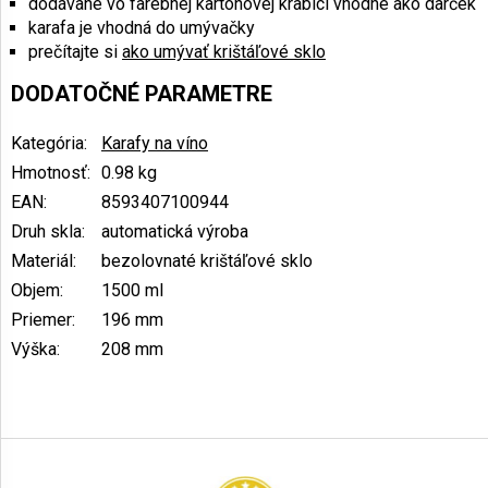
dodávané vo farebnej kartónovej krabici vhodné ako darček
karafa je vhodná do umývačky
prečítajte si
ako umývať krištáľové sklo
DODATOČNÉ PARAMETRE
Kategória
:
Karafy na víno
Hmotnosť
:
0.98 kg
EAN
:
8593407100944
Druh skla
:
automatická výroba
Materiál
:
bezolovnaté krištáľové sklo
Objem
:
1500 ml
Priemer
:
196 mm
Výška
:
208 mm
Z
á
p