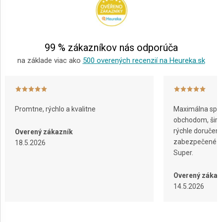
ä
t
i
e
99 % zákazníkov nás odporúča
na základe viac ako
500 overených recenzií na Heureka.sk
Promtne, rýchlo a kvalitne
Maximálna spok
obchodom, širok
rýchle doručeni
Overený zákazník
zabezpečené ba
18.5.2026
Super.
Overený zákaz
14.5.2026