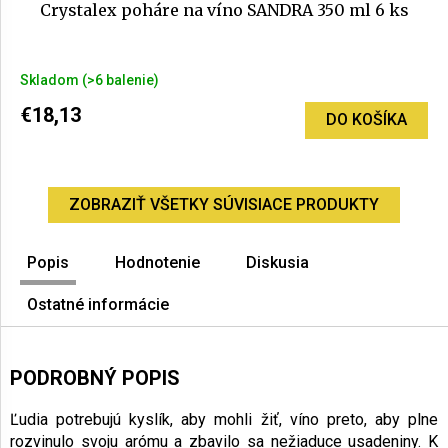
Crystalex poháre na víno SANDRA 350 ml 6 ks
Priemerné
Skladom
(>6 balenie)
hodnotenie
produktu
€18,13
DO KOŠÍKA
je
2,5
z
5
ZOBRAZIŤ VŠETKY SÚVISIACE PRODUKTY
hviezdičiek.
Popis
Hodnotenie
Diskusia
Ostatné informácie
PODROBNÝ POPIS
Ľudia potrebujú kyslík, aby mohli žiť, víno preto, aby plne
rozvinulo svoju arómu a zbavilo sa nežiaduce usadeniny. K