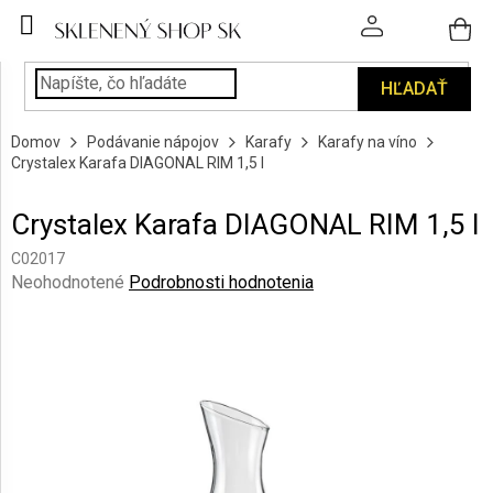
Prejsť
na
obsah
HĽADAŤ
POHÁRE
Domov
Podávanie nápojov
Karafy
Karafy na víno
PODÁVANIE
Crystalex Karafa DIAGONAL RIM 1,5 l
NÁPOJOV
Crystalex Karafa DIAGONAL RIM 1,5 l
KUCHYŇA
A
C02017
INTERIÉR
Priemerné
Neohodnotené
Podrobnosti hodnotenia
hodnotenie
produktu
PERSONALIZOVANÉ
DARČEKY
je
0,0
z
PIESKOVANIE
5
SKLA
hviezdičiek.
ZNAČKY