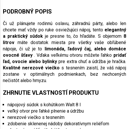
PODROBNÝ POPIS
Či už plánujete rodinnú oslavu, záhradnú párty, alebo len
chcete mať vždy po ruke osviežujúci nápoj, tento
elegantný
a praktický súdok
je presne to, čo hľadáte. S objemom
8
litrov
máte dostatok miesta pre všetky vaše obľúbené
nápoje, či už je to
limonáda, ľadový čaj, alebo domáce
ovocné šťavy
. Vďaka veľkému otvoru môžete ľahko
pridať
ľad, ovocie alebo bylinky
pre extra chuť a údržba je hračka.
Kvalitné nerezové viečko
s tesnením zaistí, že váš nápoj
zostane v optimálnych podmienkach, bez nechcených
nečistôt alebo hmyzu.
ZHRNUTIE VLASTNOSTÍ PRODUKTU
nápojový súdok s kohútikom Walt 8 l
veľký otvor pre ľahké plnenie a údržbu
nerezové viečko s tesnením
zdobenie sklenenej nádoby dekoratívnym reliéfom