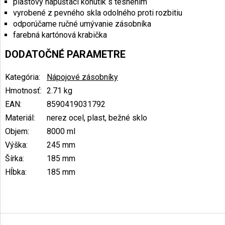
plastový napúšťací kohútik s tesnením
vyrobené z pevného skla odolného proti rozbitiu
odporúčame ručné umývanie zásobníka
farebná kartónová krabička
DODATOČNÉ PARAMETRE
Kategória
:
Nápojové zásobníky
Hmotnosť
:
2.71 kg
EAN
:
8590419031792
Materiál
:
nerez ocel, plast, bežné sklo
Objem
:
8000 ml
Výška
:
245 mm
Šírka
:
185 mm
Hĺbka
:
185 mm
Z
á