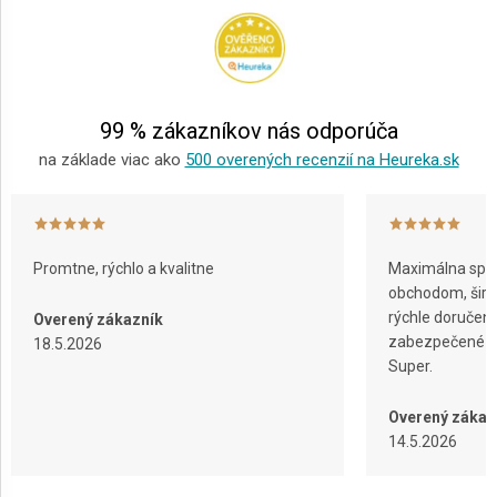
p
ä
t
i
e
99 % zákazníkov nás odporúča
na základe viac ako
500 overených recenzií na Heureka.sk
Promtne, rýchlo a kvalitne
Maximálna spok
obchodom, širok
rýchle doručeni
Overený zákazník
zabezpečené ba
18.5.2026
Super.
Overený zákaz
14.5.2026