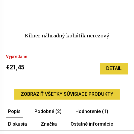
Kilner náhradný kohútik nerezový
Priemerné
Vypredané
hodnotenie
produktu
€21,45
DETAIL
je
5,0
z
5
ZOBRAZIŤ VŠETKY SÚVISIACE PRODUKTY
hviezdičiek.
Popis
Podobné (2)
Hodnotenie (1)
Diskusia
Značka
Ostatné informácie