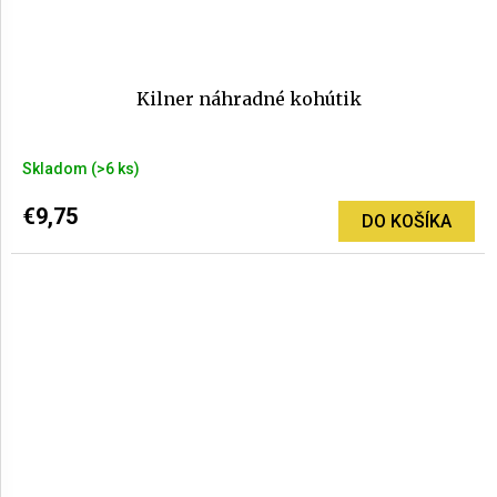
Kilner náhradné kohútik
Skladom
(>6 ks)
€9,75
DO KOŠÍKA