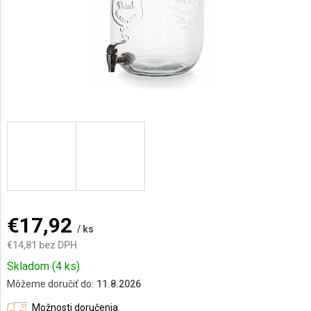
AKCIE
A
NOVINKY
Prihlásenie
€17,92
/ ks
€14,81 bez DPH
Jednotková
Skladom
(4 ks)
cena:
Môžeme doručiť do:
11.8.2026
Možnosti doručenia