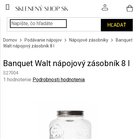
Prejsť
na
obsah
HĽADAŤ
POHÁRE
Domov
Podávanie nápojov
Nápojové zásobníky
Banquet
PODÁVANIE
Walt nápojový zásobník 8 l
NÁPOJOV
Banquet Walt nápojový zásobník 8 l
KUCHYŇA
A
S27004
INTERIÉR
Priemerné
1 hodnotenie
Podrobnosti hodnotenia
hodnotenie
produktu
PERSONALIZOVANÉ
DARČEKY
je
5,0
z
PIESKOVANIE
5
SKLA
hviezdičiek.
ZNAČKY