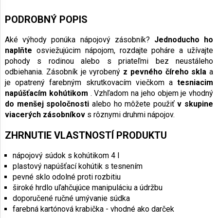
PODROBNÝ POPIS
Aké výhody ponúka nápojový zásobník?
Jednoducho ho
naplňte
osviežujúcim nápojom, rozdajte poháre a užívajte
pohody s rodinou alebo s priateľmi bez neustáleho
odbiehania. Zásobník je vyrobený
z pevného číreho skla
a
je opatrený farebným skrutkovacím viečkom a
tesniacim
napúšťacím kohútikom
. Vzhľadom na jeho objem je vhodný
do menšej spoločnosti
alebo ho môžete použiť
v skupine
viacerých zásobníkov
s rôznymi druhmi nápojov.
ZHRNUTIE VLASTNOSTÍ PRODUKTU
nápojový súdok s kohútikom 4 l
plastový napúšťací kohútik s tesnením
pevné sklo odolné proti rozbitiu
široké hrdlo uľahčujúce manipuláciu a údržbu
doporučené ručné umývanie súdka
farebná kartónová krabička - vhodné ako darček