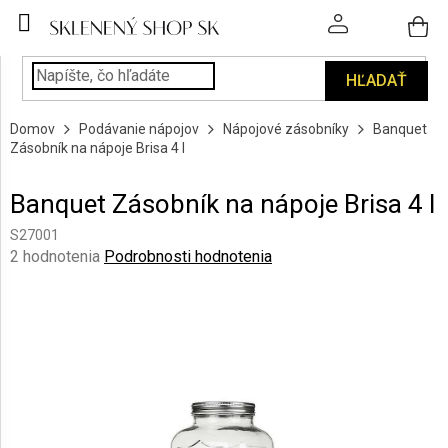
Prejsť
na
obsah
HĽADAŤ
POHÁRE
Domov
Podávanie nápojov
Nápojové zásobníky
Banquet
PODÁVANIE
Zásobník na nápoje Brisa 4 l
NÁPOJOV
Banquet Zásobník na nápoje Brisa 4 l
KUCHYŇA
A
S27001
INTERIÉR
Priemerné
2 hodnotenia
Podrobnosti hodnotenia
hodnotenie
produktu
PERSONALIZOVANÉ
DARČEKY
je
3,0
z
PIESKOVANIE
5
SKLA
hviezdičiek.
ZNAČKY