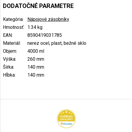
DODATOČNÉ PARAMETRE
Kategória
:
Nápojové zásobníky
Hmotnosť
:
1.34 kg
EAN
:
8590419031785
Materiál
:
nerez ocel, plast, bežné sklo
Objem
:
4000 ml
Výška
:
260 mm
Šírka
:
140 mm
Hĺbka
:
140 mm
Z
á
p
ä
t
i