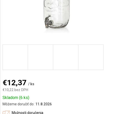
AKCIE
A
NOVINKY
Prihlásenie
€12,37
/ ks
€10,22 bez DPH
Jednotková
Skladom
(6 ks)
cena:
Môžeme doručiť do:
11.8.2026
Možnosti doručenia