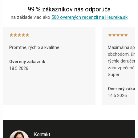
e
99 % zákazníkov nás odporúča
na základe viac ako
500 overených recenzií na Heureka.sk
Promtne, rýchlo a kvalitne
Maximálna spok
obchodom, širok
rýchle doručeni
Overený zákazník
zabezpečené ba
18.5.2026
Super.
Overený zákaz
14.5.2026
Kontakt