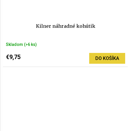
Kilner náhradné kohútik
Skladom
(>6 ks)
€9,75
DO KOŠÍKA