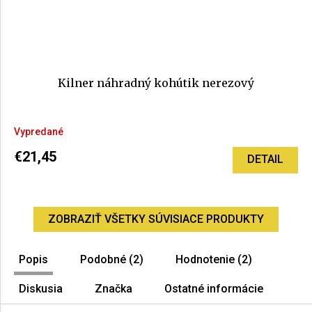
Kilner náhradný kohútik nerezový
Priemerné
Vypredané
hodnotenie
produktu
€21,45
DETAIL
je
5,0
z
5
ZOBRAZIŤ VŠETKY SÚVISIACE PRODUKTY
hviezdičiek.
Popis
Podobné (2)
Hodnotenie (2)
Diskusia
Značka
Ostatné informácie