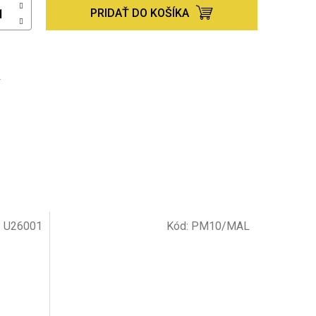
PRIDAŤ DO KOŠÍKA
Ť
:
U26001
Kód:
PM10/MAL