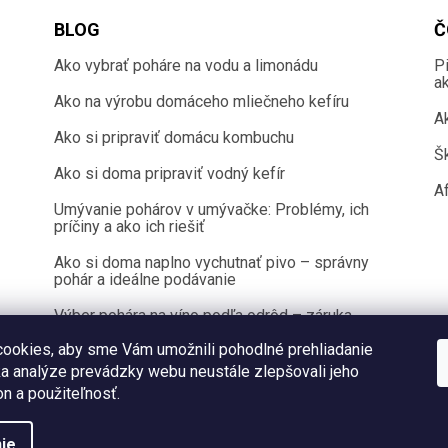
BLOG
Č
Ako vybrať poháre na vodu a limonádu
P
a
Ako na výrobu domáceho mliečneho kefíru
A
Ako si pripraviť domácu kombuchu
Š
Ako si doma pripraviť vodný kefír
Af
Umývanie pohárov v umývačke: Problémy, ich
príčiny a ako ich riešiť
Ako si doma naplno vychutnať pivo – správny
pohár a ideálne podávanie
Výber pohára na víno podľa odrôd – záruka
100 % chuťového zážitku
ookies, aby sme Vám umožnili pohodlné prehliadanie
a analýze prevádzky webu neustále zlepšovali jeho
on a použiteľnosť.
Copyright 2026
Sklenenyshop.sk
. Všetky práva vyhradené.
ie