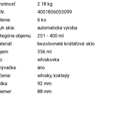
otnosť
:
2.18 kg
AN
:
4001836053099
lenie
:
6 ks
uh skla
:
automatická výroba
tegória objemu
:
251 - 400 ml
teriál
:
bezolovnaté krištáľové sklo
bjem
:
356 ml
p
:
whiskovka
mývačka
:
áno
čenie
:
whisky, koktejly
ška
:
92 mm
iemer
:
88 mm