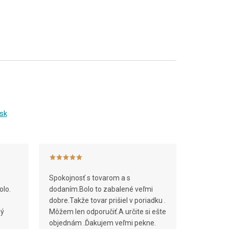
sk
Spokojnosť s tovarom a s
olo.
dodaním.Bolo to zabalené veľmi
dobre.Takže tovar prišiel v poriadku .
ný
Môžem len odporučiť.A určite si ešte
objednám .Ďakujem veľmi pekne.