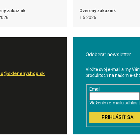
ený zákazník
Overený zákazník
2026
1.5.2026
Odoberať newsletter
Vložte svoj e-mail a my Vá
fo
@
sklenenyshop.sk
produktoch na našom e-sh
Email
Vložením e-mailu súhlasí
PRIHLÁSIŤ SA