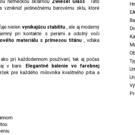
nou nemeckou sklárňou
Zwiesel Glass
. Táto
Hm
a vzniknúť jedinečnému barovému sklu, ktoré
E
Ba
ťuje nielen
vynikajúcu stabilitu
, ale aj moderný
Dr
jemný pri kontakte s perami a odolný voči
Ka
ľového materiálu s prímesou titánu
, vďaka
Ma
O
ako pri každodennom používaní, tak aj počas
Ty
 aj v bare.
Elegantné balenie vo farebnej
U
rček pre každého milovníka kvalitného pitia a
Ur
Vý
Pr
mannom
itou
peniu