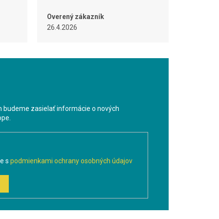
Overený zákazník
26.4.2026
m budeme zasielať informácie o nových
ope.
te s
podmienkami ochrany osobných údajov