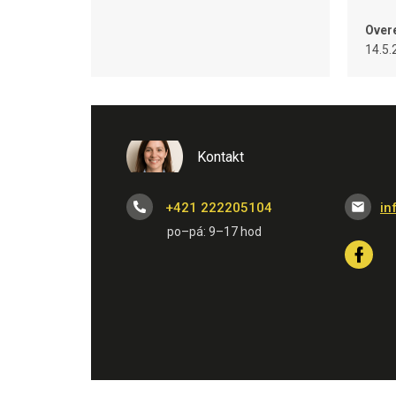
Over
14.5.
Kontakt
+421 222205104
in