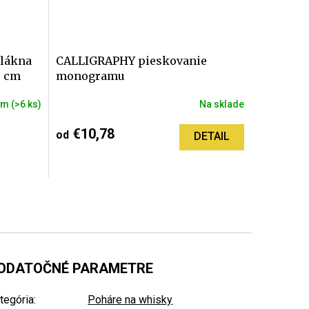
vlákna
CALLIGRAPHY pieskovanie
0 cm
monogramu
om
(>6 ks)
Na sklade
€10,78
od
DETAIL
ODATOČNÉ PARAMETRE
tegória
:
Poháre na whisky