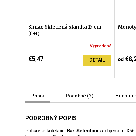
Simax Sklenená slamka 15 cm
Monoty
(6+1)
Vypredané
€5,47
€8,
od
DETAIL
Popis
Podobné (2)
Hodnoten
PODROBNÝ POPIS
Poháre z kolekcie
Bar Selection
s objemom 356 m