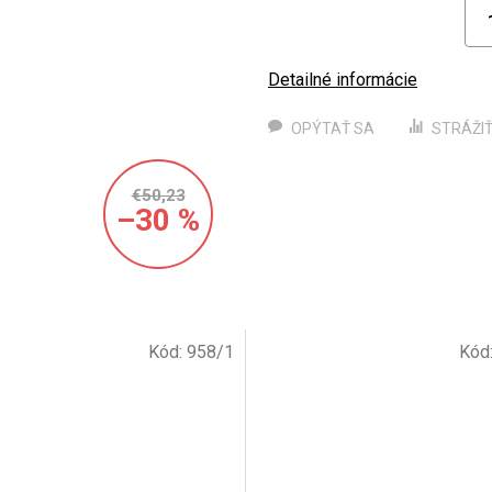
Detailné informácie
OPÝTAŤ SA
STRÁŽI
€50,23
–30 %
Kód:
958/1
Kód