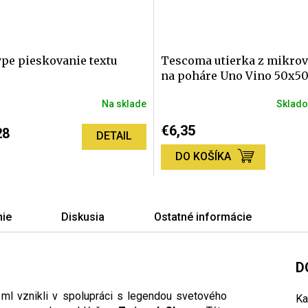
pe pieskovanie textu
Tescoma utierka z mikro
na poháre Uno Vino 50x5
Na sklade
Sklad
€6,35
28
DETAIL
DO KOŠÍKA
ie
Diskusia
Ostatné informácie
D
l vznikli v spolupráci s legendou svetového
Ka