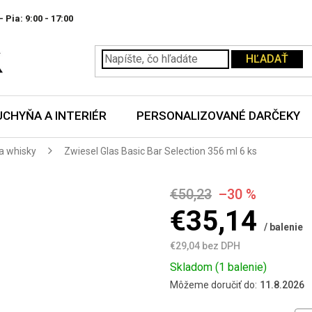
- Pia:
HĽADAŤ
UCHYŇA A INTERIÉR
PERSONALIZOVANÉ DARČEKY
a whisky
Zwiesel Glas Basic Bar Selection 356 ml 6 ks
€50,23
–30 %
€35,14
/ balenie
€29,04 bez DPH
Jednotková
Skladom
(1 balenie)
cena:
Môžeme doručiť do:
11.8.2026