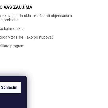
O VÁS ZAUJÍMA
ieskovanie do skla - možnosti objednania a
ko prebieha
ko balíme sklo
koda v zásilke - ako postupovať
filiate program
Súhlasím