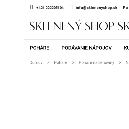
Prejsť
na
+421 222205104
info@sklenenyshop.sk
Po 
obsah
POHÁRE
PODÁVANIE NÁPOJOV
K
Domov
Poháre
Poháre na liehoviny
N