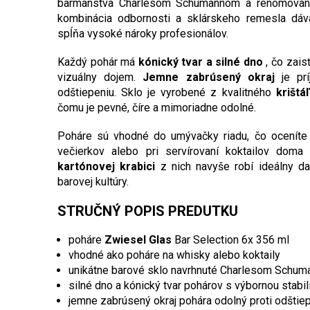
barmanstva Charlesom Schumannom a renomova
kombinácia odbornosti a sklárskeho remesla dáv
spĺňa vysoké nároky profesionálov.
Každý pohár má
kónický tvar a silné dno
, čo zais
vizuálny dojem.
Jemne zabrúsený okraj
je prí
odštiepeniu. Sklo je vyrobené z kvalitného
krištá
čomu je pevné, číre a mimoriadne odolné.
Poháre sú vhodné do umývačky riadu, čo oceníte 
večierkov alebo pri servírovaní koktailov doma
kartónovej krabici
z nich navyše robí ideálny da
barovej kultúry.
STRUČNÝ POPIS PREDUTKU
poháre
Zwiesel Glas
Bar Selection 6x 356 ml
vhodné ako poháre na whisky alebo koktaily
unikátne barové sklo navrhnuté Charlesom Schu
silné dno a kónický tvar pohárov s výbornou stabil
jemne zabrúsený okraj pohára odolný proti odštie