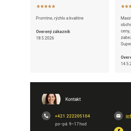
Promtne, rýchlo a kvalitne
Maxim
obcho
ceny,
Overený zákazník
zabez
18.5.2026
Super
Over
14.5.
Kontakt
+421 222205104
in