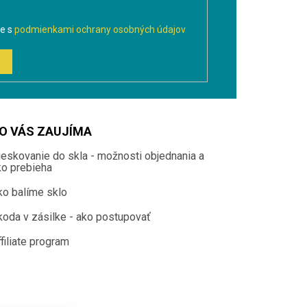
te s
podmienkami ochrany osobných údajov
O VÁS ZAUJÍMA
ieskovanie do skla - možnosti objednania a
ko prebieha
ko balíme sklo
koda v zásilke - ako postupovať
filiate program