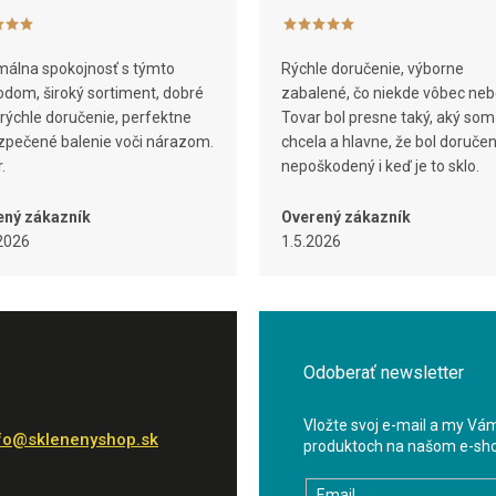
álna spokojnosť s týmto
Rýchle doručenie, výborne
dom, široký sortiment, dobré
zabalené, čo niekde vôbec neb
 rýchle doručenie, perfektne
Tovar bol presne taký, aký som
pečené balenie voči nárazom.
chcela a hlavne, že bol doruče
.
nepoškodený i keď je to sklo.
ený zákazník
Overený zákazník
2026
1.5.2026
Odoberať newsletter
Vložte svoj e-mail a my Vá
fo
@
sklenenyshop.sk
produktoch na našom e-sh
Email