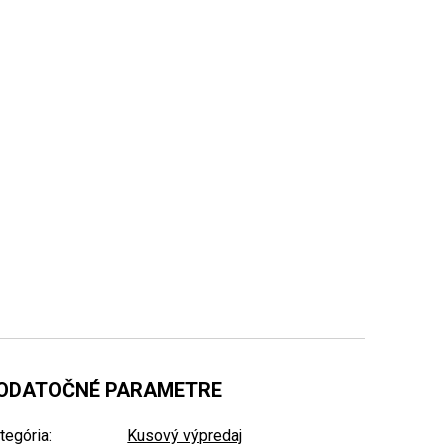
ODATOČNÉ PARAMETRE
tegória
:
Kusový výpredaj