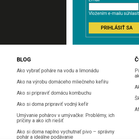
Vložením e-mailu súhlasí
PRIHLÁSIŤ SA
BLOG
Č
Ako vybrať poháre na vodu a limonádu
P
a
Ako na výrobu domáceho mliečneho kefíru
A
Ako si pripraviť domácu kombuchu
Š
Ako si doma pripraviť vodný kefír
Af
Umývanie pohárov v umývačke: Problémy, ich
príčiny a ako ich riešiť
Ako si doma naplno vychutnať pivo – správny
pohár a ideálne podávanie