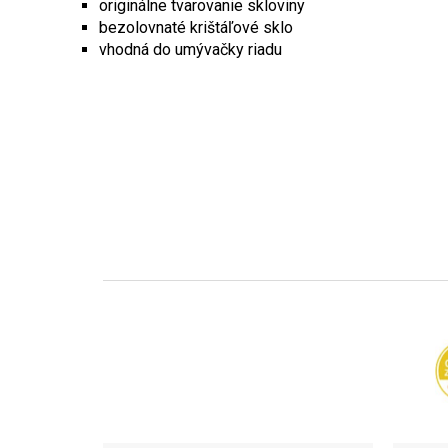
originálne tvarovanie skloviny
bezolovnaté krištáľové sklo
vhodná do umývačky riadu
Z
á
p
ä
t
i
e