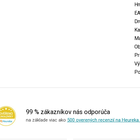
Hm
E
Dr
Ka
Ma
O
Pr
Vý
Po
99 % zákazníkov nás odporúča
na základe viac ako
500 overených recenzií na Heureka.