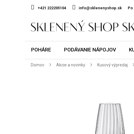
Prejsť
na
+421 222205104
info@sklenenyshop.sk
Po 
obsah
POHÁRE
PODÁVANIE NÁPOJOV
K
Domov
Akcie a novinky
Kusový výpredaj