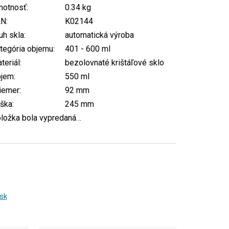
otnosť
:
0.34 kg
AN
:
K02144
uh skla
:
automatická výroba
tegória objemu
:
401 - 600 ml
teriál
:
bezolovnaté krištáľové sklo
bjem
:
550 ml
iemer
:
92 mm
ška
:
245 mm
ložka bola vypredaná…
sk