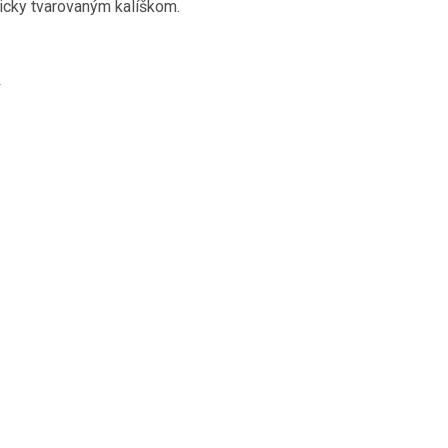
icky tvarovaným kalíškom.
Ť