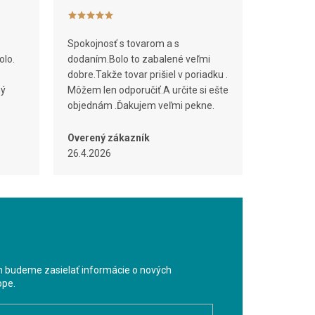
Spokojnosť s tovarom a s
olo.
dodaním.Bolo to zabalené veľmi
dobre.Takže tovar prišiel v poriadku .
ný
Môžem len odporučiť.A určite si ešte
objednám .Ďakujem veľmi pekne.
Overený zákazník
26.4.2026
m budeme zasielať informácie o nových
ope.