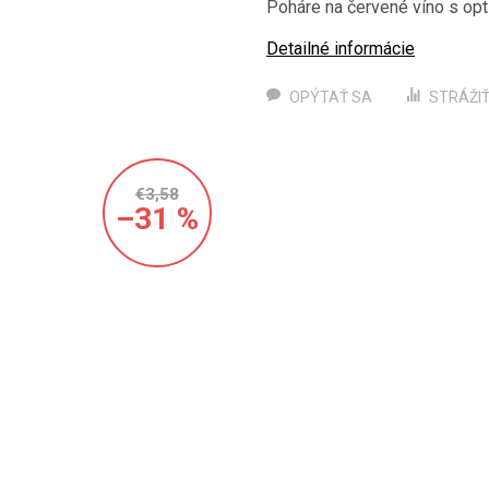
Poháre na červené víno s opt
Detailné informácie
OPÝTAŤ SA
STRÁŽI
€3,58
–31 %