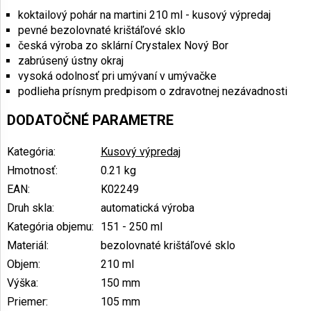
koktailový pohár na martini 210 ml - kusový výpredaj
pevné bezolovnaté krištáľové sklo
česká výroba zo sklární Crystalex Nový Bor
zabrúsený ústny okraj
vysoká odolnosť pri umývaní v umývačke
podlieha prísnym predpisom o zdravotnej nezávadnosti
DODATOČNÉ PARAMETRE
Kategória
:
Kusový výpredaj
Hmotnosť
:
0.21 kg
EAN
:
K02249
Druh skla
:
automatická výroba
Kategória objemu
:
151 - 250 ml
Materiál
:
bezolovnaté krištáľové sklo
Objem
:
210 ml
Výška
:
150 mm
Priemer
:
105 mm