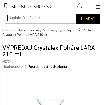
Prejsť
na
obsah
HĽADAŤ
POHÁRE
Domov
Akcie a novinky
Kusový výpredaj
VÝPREDAJ
PODÁVANIE
Crystalex Poháre LARA 210 ml
NÁPOJOV
VÝPREDAJ Crystalex Poháre LARA
KUCHYŇA
210 ml
A
INTERIÉR
K02249
Priemerné
Neohodnotené
Podrobnosti hodnotenia
PERSONALIZOVANÉ
hodnotenie
DARČEKY
produktu
je
0,0
PIESKOVANIE
SKLA
z
5
hviezdičiek.
ZNAČKY