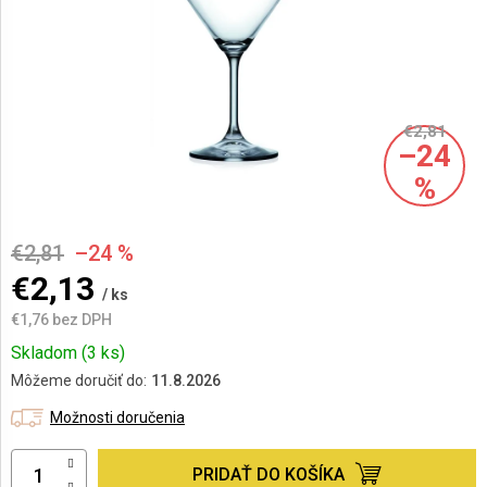
AKCIE
A
NOVINKY
€2,81
–24
Prihlásenie
%
€2,81
–24 %
€2,13
/ ks
€1,76 bez DPH
Jednotková
Skladom
(3 ks)
cena:
Môžeme doručiť do:
11.8.2026
Možnosti doručenia
PRIDAŤ DO KOŠÍKA