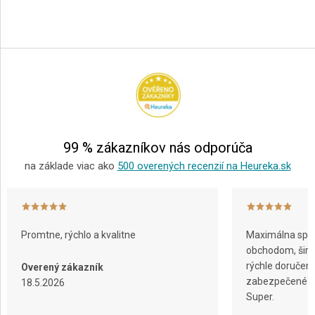
Z
á
p
ä
t
i
e
99 % zákazníkov nás odporúča
na základe viac ako
500 overených recenzií na Heureka.sk
Promtne, rýchlo a kvalitne
Maximálna spok
obchodom, širok
rýchle doručeni
Overený zákazník
zabezpečené ba
18.5.2026
Super.