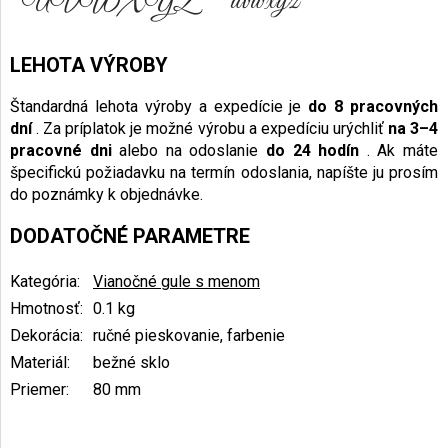
LEHOTA VÝROBY
Štandardná lehota výroby a expedície je
do 8 pracovných
dní
. Za príplatok je možné výrobu a expedíciu urýchliť
na 3–4
pracovné dni
alebo na odoslanie
do 24 hodín
. Ak máte
špecifickú požiadavku na termín odoslania, napíšte ju prosím
do poznámky k objednávke.
DODATOČNÉ PARAMETRE
Kategória
:
Vianočné gule s menom
Hmotnosť
:
0.1 kg
Dekorácia
:
ručné pieskovanie, farbenie
Materiál
:
bežné sklo
Priemer
:
80 mm