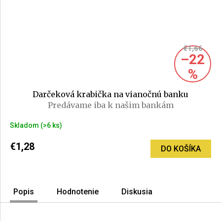
€1,66
–22
%
Darčeková krabička na vianočnú banku
Predávame iba k našim bankám
Skladom
(>6 ks)
€1,28
DO KOŠÍKA
Popis
Hodnotenie
Diskusia