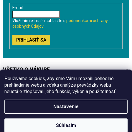
Email
Vložením e-mailu súhlasíte s
podmienkami ochrany
osobných údajov
PRIHLÁSIŤ SA
VŠETKO O NÁKUPE
Používame cookies, aby sme Vám umožnili pohodlné
BLOG
prehliadanie webu a vďaka analýze prevádzky webu
neustále zlepšovali jeho funkcie, výkon a použiteľnosť.
ČO VÁS ZAUJÍMA
Nastavenie
Copyright 2026
Sklenenyshop.sk
. Všetky práva vyhradené.
Súhlasím
Vytvoril Shoptet