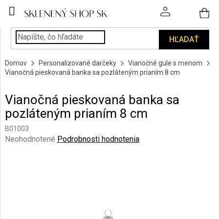
Prejsť
na
obsah
HĽADAŤ
POHÁRE
Domov
Personalizované darčeky
Vianočné gule s menom
PODÁVANIE
Vianočná pieskovaná banka sa pozláteným prianím 8 cm
NÁPOJOV
Vianočná pieskovaná banka sa
KUCHYŇA
pozláteným prianím 8 cm
A
INTERIÉR
B01003
Priemerné
Neohodnotené
Podrobnosti hodnotenia
PERSONALIZOVANÉ
hodnotenie
DARČEKY
produktu
je
0,0
PIESKOVANIE
SKLA
z
5
hviezdičiek.
ZNAČKY