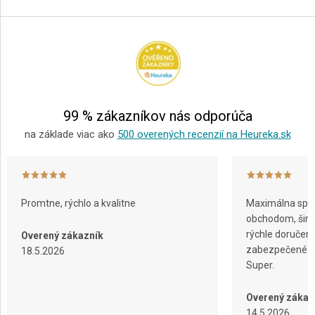
Z
á
p
ä
t
i
e
99 % zákazníkov nás odporúča
na základe viac ako
500 overených recenzií na Heureka.sk
Promtne, rýchlo a kvalitne
Maximálna spok
obchodom, širok
rýchle doručeni
Overený zákazník
zabezpečené ba
18.5.2026
Super.
Overený zákaz
14.5.2026