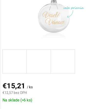
AKCIE
A
NOVINKY
Prihlásenie
€15,21
/ ks
€12,57
bez DPH
Jednotková
Na sklade
(>6 ks)
cena: