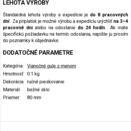
LEHOTA VÝROBY
Štandardná lehota výroby a expedície je
do 8 pracovných
dní
. Za príplatok je možné výrobu a expedíciu urýchliť
na 3–4
pracovné dni
alebo na odoslanie
do 24 hodín
. Ak máte
špecifickú požiadavku na termín odoslania, napíšte ju prosím
do poznámky k objednávke.
DODATOČNÉ PARAMETRE
Kategória
:
Vianočné gule s menom
Hmotnosť
:
0.1 kg
Dekorácia
:
ručné pieskovanie
Materiál
:
bežné sklo
Priemer
:
80 mm
Z
á
p