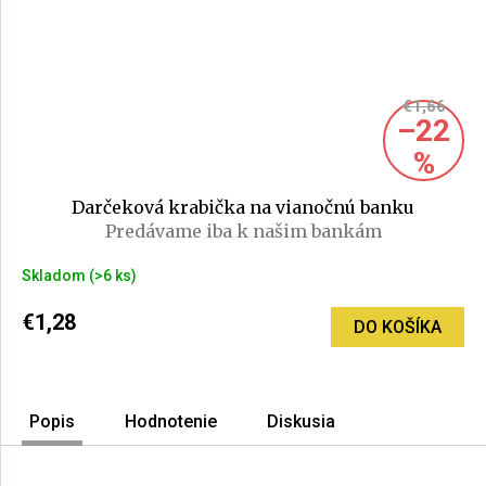
€1,66
–22
%
Darčeková krabička na vianočnú banku
Predávame iba k našim bankám
Skladom
(>6 ks)
€1,28
DO KOŠÍKA
Popis
Hodnotenie
Diskusia