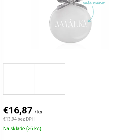
AKCIE
A
NOVINKY
Prihlásenie
€16,87
/ ks
€13,94
bez DPH
Jednotková
Na sklade
(>6 ks)
cena: