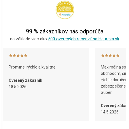
ä
t
i
e
99 % zákazníkov nás odporúča
na základe viac ako
500 overených recenzií na Heureka.sk
Promtne, rýchlo a kvalitne
Maximálna spok
obchodom, širok
rýchle doručeni
Overený zákazník
zabezpečené ba
18.5.2026
Super.
Overený zákaz
14.5.2026