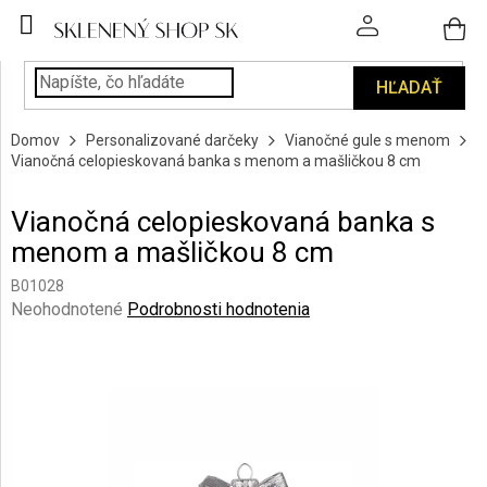
Prejsť
na
obsah
HĽADAŤ
POHÁRE
Domov
Personalizované darčeky
Vianočné gule s menom
PODÁVANIE
Vianočná celopieskovaná banka s menom a mašličkou 8 cm
NÁPOJOV
Vianočná celopieskovaná banka s
KUCHYŇA
menom a mašličkou 8 cm
A
INTERIÉR
B01028
Priemerné
Neohodnotené
Podrobnosti hodnotenia
PERSONALIZOVANÉ
hodnotenie
DARČEKY
produktu
je
0,0
PIESKOVANIE
SKLA
z
5
hviezdičiek.
ZNAČKY