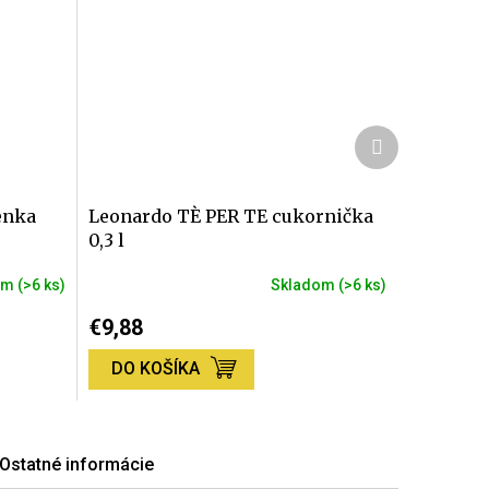
Ďalší
produkt
enka
Leonardo TÈ PER TE cukornička
0,3 l
om
(>6 ks)
Skladom
(>6 ks)
€9,88
DO KOŠÍKA
Ostatné informácie