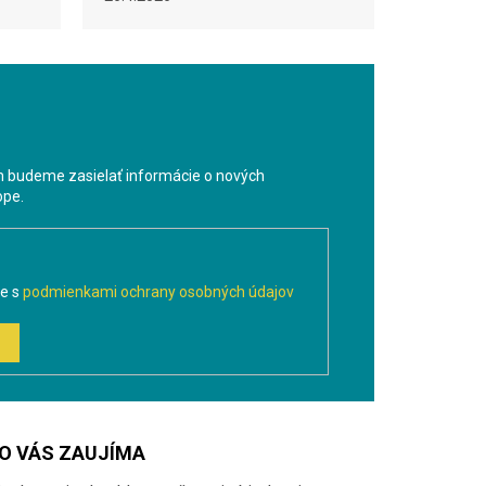
m budeme zasielať informácie o nových
ope.
te s
podmienkami ochrany osobných údajov
O VÁS ZAUJÍMA