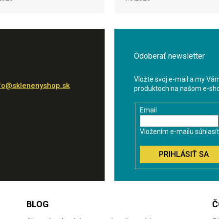
Odoberať newsletter
Vložte svoj e-mail a my Vá
fo
@
sklenenyshop.sk
produktoch na našom e-sh
Email
Vložením e-mailu súhlasí
PRIHLÁSIŤ SA
BLOG
Č