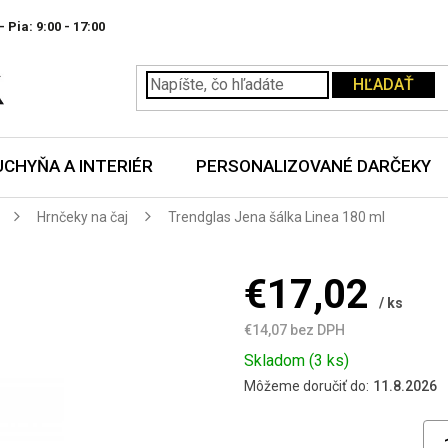
- Pia:
HĽADAŤ
UCHYŇA A INTERIÉR
PERSONALIZOVANÉ DARČEKY
Hrnčeky na čaj
Trendglas Jena šálka Linea 180 ml
€17,02
/ ks
€14,07 bez DPH
Jednotková
Skladom
(3 ks)
cena:
Môžeme doručiť do:
11.8.2026