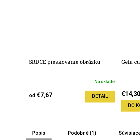
SRDCE pieskovanie obrázku
Gefu c
Na sklade
€14,3
€7,67
od
DETAIL
DO K
Popis
Podobné (1)
Súvisiace