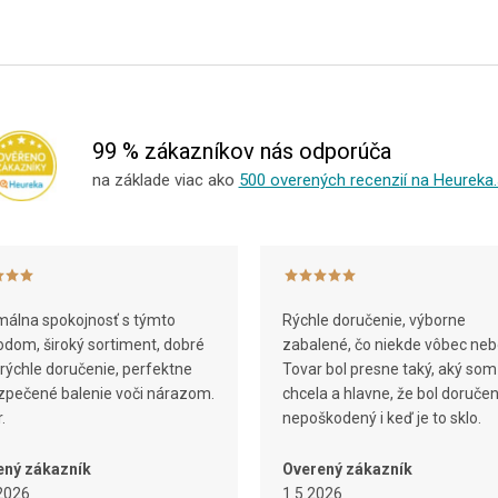
99 % zákazníkov nás odporúča
na základe viac ako
500 overených recenzií na Heureka.
álna spokojnosť s týmto
Rýchle doručenie, výborne
dom, široký sortiment, dobré
zabalené, čo niekde vôbec neb
 rýchle doručenie, perfektne
Tovar bol presne taký, aký som
pečené balenie voči nárazom.
chcela a hlavne, že bol doruče
.
nepoškodený i keď je to sklo.
ený zákazník
Overený zákazník
2026
1.5.2026