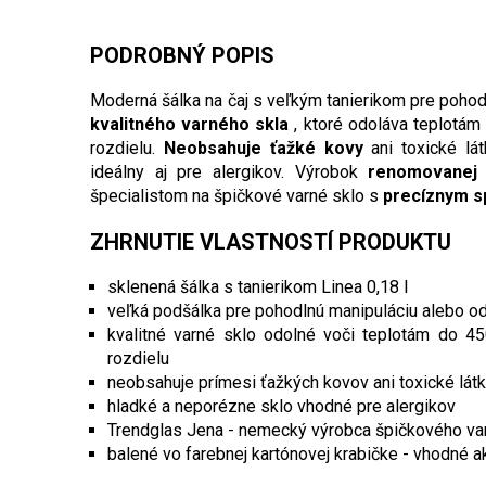
PODROBNÝ POPIS
Moderná šálka na čaj s veľkým tanierikom pre pohod
kvalitného varného skla
, ktoré odoláva teplotám
rozdielu.
Neobsahuje ťažké kovy
ani toxické lá
ideálny aj pre alergikov. Výrobok
renomovanej
špecialistom na špičkové varné sklo s
precíznym s
ZHRNUTIE VLASTNOSTÍ PRODUKTU
sklenená šálka s tanierikom Linea 0,18 l
veľká podšálka pre pohodlnú manipuláciu alebo od
kvalitné varné sklo odolné voči teplotám do 4
rozdielu
neobsahuje prímesi ťažkých kovov ani toxické lát
hladké a neporézne sklo vhodné pre alergikov
Trendglas Jena - nemecký výrobca špičkového va
balené vo farebnej kartónovej krabičke - vhodné a