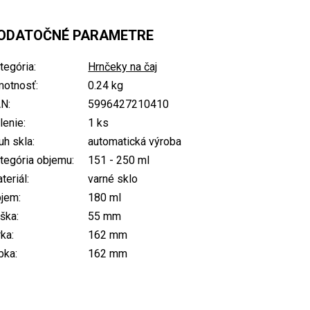
ODATOČNÉ PARAMETRE
tegória
:
Hrnčeky na čaj
otnosť
:
0.24 kg
AN
:
5996427210410
lenie
:
1 ks
uh skla
:
automatická výroba
tegória objemu
:
151 - 250 ml
teriál
:
varné sklo
bjem
:
180 ml
ška
:
55 mm
rka
:
162 mm
bka
:
162 mm