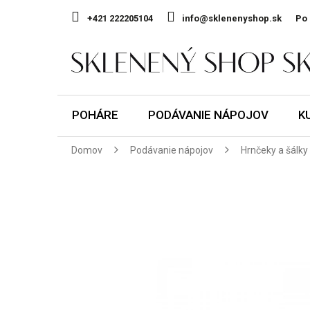
Prejsť
na
+421 222205104
info@sklenenyshop.sk
Po 
obsah
POHÁRE
PODÁVANIE NÁPOJOV
K
Domov
Podávanie nápojov
Hrnčeky a šálky