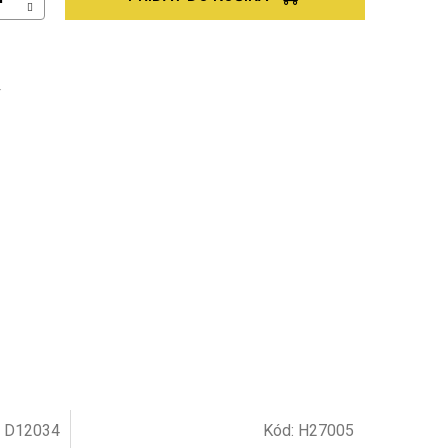
Ť
:
D12034
Kód:
H27005