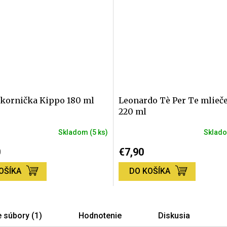
ukornička Kippo 180 ml
Leonardo Tè Per Te mlieč
220 ml
Skladom
(5 ks)
Sklad
0
€7,90
OŠÍKA
DO KOŠÍKA
 súbory (1)
Hodnotenie
Diskusia