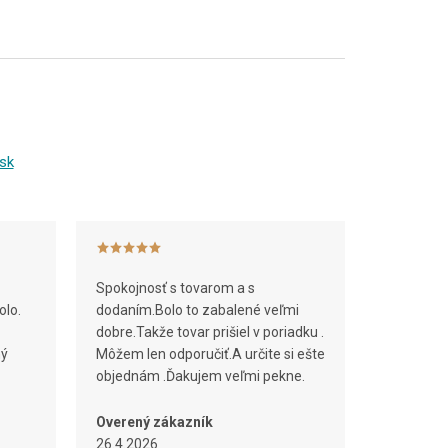
sk
Spokojnosť s tovarom a s
olo.
dodaním.Bolo to zabalené veľmi
dobre.Takže tovar prišiel v poriadku .
ný
Môžem len odporučiť.A určite si ešte
objednám .Ďakujem veľmi pekne.
Overený zákazník
26.4.2026