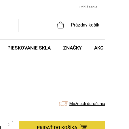
Prihlásenie
NÁKUPNÝ
Prázdny košík
KOŠÍK
PIESKOVANIE SKLA
ZNAČKY
AKCIE A NOVIN
Možnosti doručenia
PRIDAŤ DO KOŠÍKA