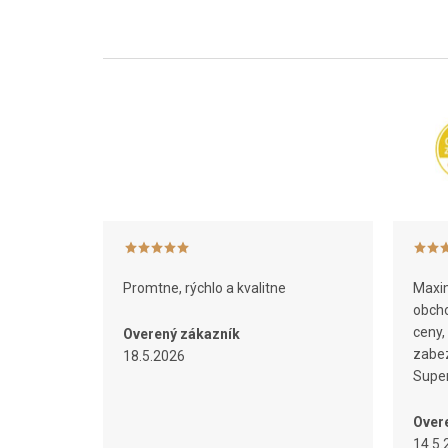
Z
á
p
ä
t
i
e
Promtne, rýchlo a kvalitne
Maxim
obcho
ceny,
Overený zákazník
zabez
18.5.2026
Super
Over
14.5.