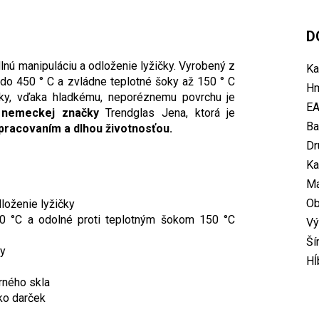
D
lnú manipuláciu a odloženie lyžičky. Vyrobený z
Ka
 do 450 ° C a zvládne teplotné šoky až 150 ° C
Hm
tky, vďaka hladkému, neporéznemu povrchu je
E
 nemeckej značky
Trendglas Jena, ktorá je
Ba
pracovaním a dlhou životnosťou.
Dr
Ka
Ma
O
loženie lyžičky
50 °C a odolné proti teplotným šokom 150 °C
Vý
Ší
ky
Hĺ
rného skla
ko darček